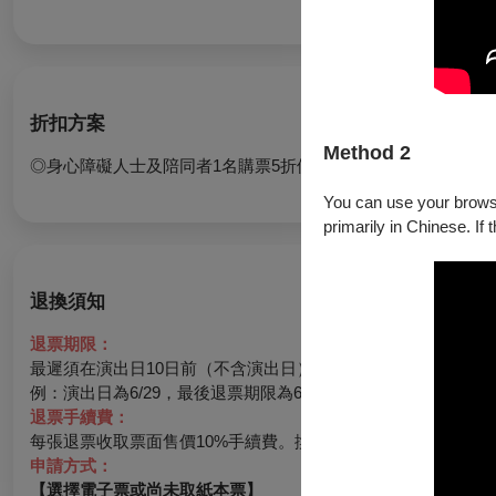
折扣方案
Method 2
◎身心障礙人士及陪同者1名購票5折優待，入場時應出示身心
You can use your browser
primarily in Chinese. If 
退換須知
退票期限：
最遲須在演出日10日前（不含演出日）辦理，逾期無法受理。
例：演出日為6/29，最後退票期限為6/19。
退票手續費：
每張退票收取票面售價10%手續費。換票視同退票，需退票後重
申請方式：
【選擇電子票或尚未取紙本票】