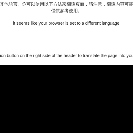
其他語言。你可以使用以下方法來翻譯頁面，請注意，翻譯內容可
僅供參考使用。
n源》剛推出即獲全球音樂獎(Global Music Award)金獎。在
典音樂中多層面領域的深耕與探索成果。全球音樂獎座標美國加州
It seems like your browser is set to a different language.
作作品，從每期幾百份作品中評選出金銀銅佳作，旨在發掘與推廣
有指標性意義。
諾威音樂、戲劇與傳媒大學，獲得最高演奏家文憑（同等博士學位）
ck青年藝術家獎，並獲選《Prestige》雜誌臺灣2016年度首屆「40 Und
ion button on the right side of the header to translate the page into y
、舊金山音樂學院、紐約曼尼斯音樂學院和布魯克林音樂學院等四所著
山音樂學院就讀，即將於今年八月於美國展開人生新旅程，繼鋼琴
奏廳開鋼琴獨奏會，演出全本巴哈郭德堡變奏曲，21歲時作為鋼琴家
樂發行其七張純即興鋼琴專輯。極具個人特色的即興與創作受無數粉絲
鋼琴即興演奏會》，江佳蓁將在上半場首次為台灣樂迷朋友們現場演
創作者的心路歷程。下半場風格一變，為大家獻上Live現場鋼琴即
作純粹的喜悅以及藝術表達不受形式拘束的無窮可能性。邀請您