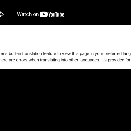
障礙手冊，陪同者與身障者需同時入場
's built-in translation feature to view this page in your preferred lan
there are errors when translating into other languages, it’s provided for
新購買。