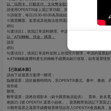
以「信用卡、行動支付、文化幣全額支付」購票：
請使用OPENTIX線上退訂單功能，至會員＞訂單紀錄＞點入
※請留意，每日23:30-00:00為系統結算期間暫停服務。請務
※購買團票、套票或其他無法使用退訂單功能時，請至
網站
勾選項目1，填寫訂單資料辦理。申請的退票如符合退票規則，
以「ATM轉帳、現金」購票：
請至
網站
勾選項目2，填寫訂單資料並附上存摺照片辦理，申請的退票如
※ATM轉帳繳費時產生的轉帳手續費由銀行收取，如有退票情
【已取紙本票】
請由下述退票方案擇一辦理：
臨櫃退票：請於服務時間內，至OPENTIX臺北、臺中、臺南、
服務處
辦理。
郵寄退票：請將存摺影本（刷卡購票無須提供）、票券、姓名電話
南路21-1號 OPENTIX 退票小組收」。退票郵寄前請記下
※郵寄退票之退票手續費發票將預設存入OPENTIX會員載具，如有其