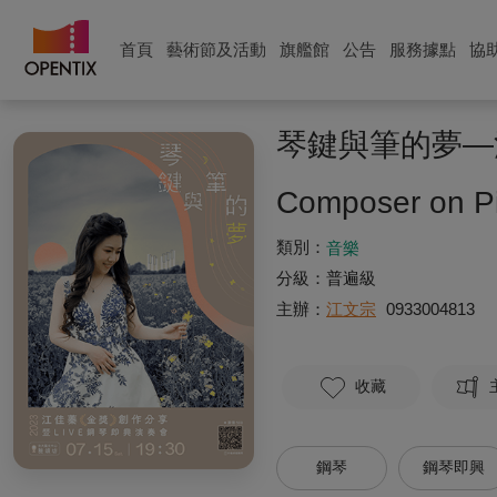
首頁
藝術節及活動
旗艦館
公告
服務據點
協
琴鍵與筆的夢—
Composer on P
類別：
音樂
分級：
普遍級
主辦：
江文宗
0933004813
收藏
鋼琴
鋼琴即興