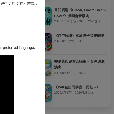
能與中文原文有所差異，
果陀劇場《Crash, Boom Boom 
這張專輯中，江佳
Love!》演唱會音樂劇
，由作曲家、葛
2026/10/24 (六) - 2026/12/20 (日)
更加多元獨特的
《時空玫瑰》富瑜親子音樂劇場
2026/8/22 (六) 19:30
，並成為台灣風
er 40」風雲榜
our preferred language.
名音樂學院錄取
博士後繼續攻讀
香港葉氏兒童合唱團 ~ 台灣巡迴
演出
2026/8/7 (五) - 2026/8/11 (二)
與德國漢諾威
喜愛。
《24K金曲同學會！同鞋～》
奏選自其金獎
2026/8/7 (五) - 2026/8/8 (六)
興，與聽眾問答
一起來到現