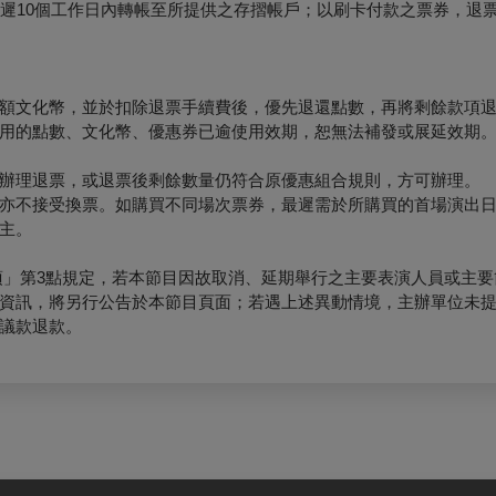
最遲10個工作日內轉帳至所提供之存摺帳戶；以刷卡付款之票券，退
額文化幣，並於扣除退票手續費後，優先退還點數，再將剩餘款項
用的點數、文化幣、優惠券已逾使用效期，恕無法補發或展延效期
辦理退票，或退票後剩餘數量仍符合原優惠組合規則，方可辦理。
亦不接受換票。如購買不同場次票券，最遲需於所購買的首場演出日
主。
項」第3點規定，若本節目因故取消、延期舉行之主要表演人員或主要
資訊，將另行公告於本節目頁面；若遇上述異動情境，主辦單位未
議款退款。