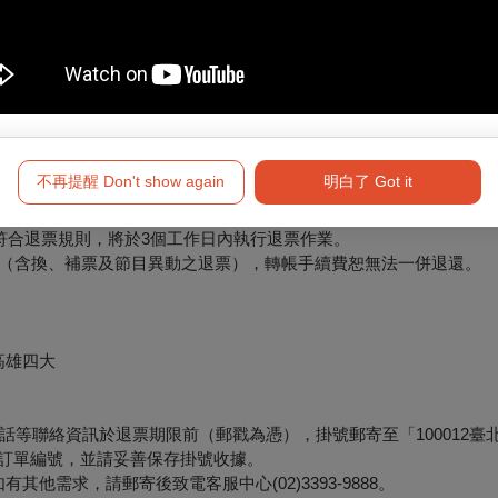
要退訂的訂單，按下「退訂單」勾選欲退項目，線上完成退訂。
必留意退票期限，提前申請。
將於3個工作日內執行退票作業。
不再提醒 Don't show again
明白了 Got it
符合退票規則，將於3個工作日內執行退票作業。
形（含換、補票及節目異動之退票），轉帳手續費恕無法一併退還。
高雄四大
等聯絡資訊於退票期限前（郵戳為憑），掛號郵寄至「100012臺
票面之訂單編號，並請妥善保存掛號收據。
他需求，請郵寄後致電客服中心(02)3393-9888。