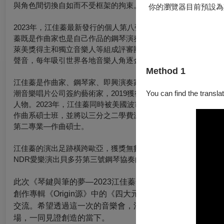
與角色間切換自如而不受框架的拘束。
你的瀏覽器目前預設為
2023年，江佳蓁最新發行的個人第八張專輯——古典創作專輯《Origi
蓁既是作曲家也是自己作品的鋼琴演奏者，反映了她這些年在古
萊美獎得主和獨立音樂人等組成評審團定期評選全球獨立音樂製
聲音，每年吸引世界各地音樂人角逐金獎榮譽，在全球範圍極具
Method 1
江佳蓁是作曲家、鋼琴家、即興演奏家，16歲跳級就讀德國漢
潮音樂唱片公司簽約藝術家，2019獲得德國Dr. Eva Maria Zbi
You can find the translat
人物。2023年，江佳蓁同時被美國波市頓新英格蘭音樂學院
作曲系碩士班，並將以三分之二學費減免之高額獎學金選擇舊金
第二專業—作曲碩士。
江佳蓁的演出足跡橫跨歐亞，獲獎無數。20歲即在台北國家演
NDR愛樂演出貝多芬第三號鋼琴協奏曲。2020年起由風潮音
此次《琴鍵與筆的夢—2023江佳蓁金獎創作分享暨live
創作專輯《Origin源》中的《四大元素奏鳴曲》，並分享
交流。希望透過這一次的音樂會，江佳蓁可以與大家分享創
場，一同見證創造的當下。