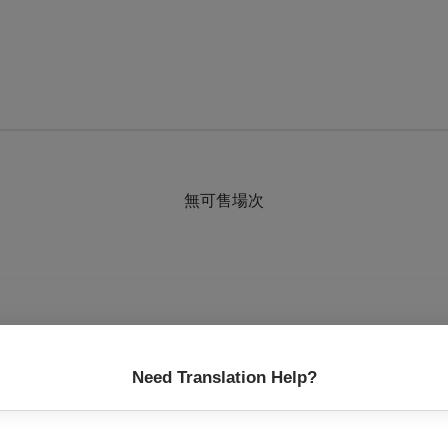
無可售場次
的劃分。而在巴哈仍在世的年代，一個好的音樂家可以同時是作曲
Need Translation Help?
她認為藝術源於自由的靈魂和對生命的深度體驗。與此同時，她在