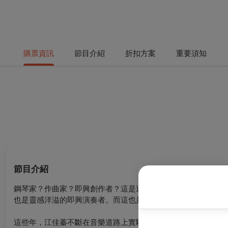
購票資訊
節目介紹
折扣方案
重要須知
節目介紹
鋼琴家？作曲家？即興創作者？這是近一兩百年來，才漸漸流行
也是靈感洋溢的即興演奏者。而這也是江佳蓁的音樂信仰。
這些年，江佳蓁不斷在音樂道路上實驗、拓寬各種創作可能性。