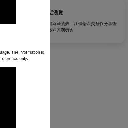
最近瀏覽
琴鍵與筆的夢—江佳蓁金獎創作分享暨
鋼琴即興演奏會
guage. The information is
 reference only.