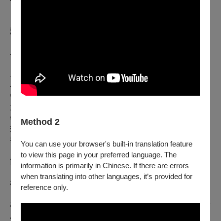
演出人員介紹
卓家萱／小提琴
卓家萱自國立臺南藝術大學畢業後赴德，於柏林藝術大學取得
小提琴最高演奏家文憑。多次獲選行政院文建會音樂人才庫，
曾獲
DAAD
德國學術交流獎學金、奇美藝術獎、
NTSO
小提琴
大賽首獎、最佳潛力獎及國人作品演奏獎、臺灣區音樂比賽少
年
A
組小提琴第一名。並與臺北市立交響樂團及國立臺灣交響
Method 2
樂團演出小提琴協奏曲。於員林演藝廳開幕音樂會系列演出協
奏曲。目前為國立臺南藝術大學音樂學系專任助理教授。
You can use your browser's built-in translation feature
to view this page in your preferred language. The
協演人員簡介
information is primarily in Chinese. If there are errors
when translating into other languages, it’s provided for
林瑩茜／鋼琴
reference only.
林瑩茜於
2004
年取得美國紐約州立大學石溪分校鋼琴演奏博士
及茱麗亞音樂院鋼琴合作最高演奏家文憑。贏得協奏曲比賽首