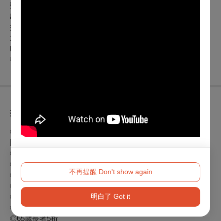
獎，與美國
Stony Brook
、
New Amsterdam
交響樂團合作演
出，並代表學校，於華盛頓甘迺迪中心主辦之演奏會演出，廣
播電台及電腦網路全程實況轉播。
2
年獲得奇美文化基金會人
才培訓獎學金，第四屆中華蕭邦鋼琴比賽第一名。師事
Gilbert
Kalish, Jonathan Feldman,
魏樂富等老師。目前為國立台南藝
術大學專任助理教授。
折扣方案
身心障礙人士及陪同者1名購票5折優待，入場時應出示身心
◎
障礙手冊，陪同者與身障者需同時入場
早鳥票 9/30前購買7折
◎
兩廳院會員9折
◎
不再提醒 Don't show again
歌劇院會員9折
◎
衛武營付費9折
◎
明白了 Got it
教師、學生憑證件8折
◎
團票( 3 )張( 8 )折
◎
65歲長者5折
◎