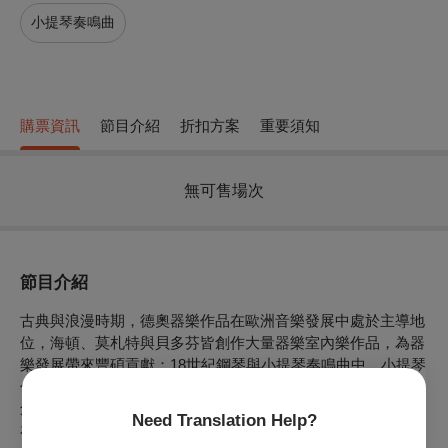
小提琴奏鳴曲
購票資訊
節目介紹
折扣方案
重要須知
無可售場次
節目介紹
古典與浪漫時期，德奧器樂作品在歐洲音樂發展中處於主導地
位，海頓、莫札特與貝多芬皆創作大量器樂室內樂作品，為器
樂發展帶來豐碩貢獻；18世紀鋼琴與小提琴奏鳴曲中，小提琴
僅處於為鋼琴伴奏的附庸角色，莫札特在35首小提琴奏鳴曲的
創作實踐中，逐漸將確立小提琴與鋼琴之間獨立對等的地位，
Need Translation Help?
在貝多芬的創新下，10首小提琴奏鳴曲中，強烈的力度變化、