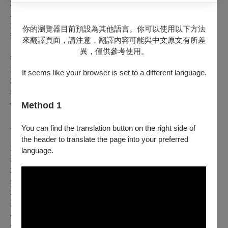
鮮明的情緒對比與樂器間的精彩對話，為此曲種帶來新的視
野，成為後世的楷模；本系列音樂會將由服務於國立臺南藝術
大學音樂學系的小提琴家卓家萱與鋼琴家林瑩茜，逐步演出全
你的瀏覽器目前預設為其他語言。你可以使用以下方法
部的貝多芬小提琴奏鳴曲，為觀眾帶來貝多芬的驚世巨作。
來翻譯頁面，請注意，翻譯內容可能與中文原文有所差
異，僅供參考使用。
中文曲目：
1. 貝多芬：D 大調第一號小提琴奏鳴曲，作品12/1
It seems like your browser is set to a different language.
2. 貝多芬：Ａ大調第二號小提琴奏鳴曲，作品12/2
3. 貝多芬：降E 大調第三號小提琴奏鳴曲，作品12/3
4. 貝多芬：F 大調第五號小提琴奏鳴曲《春》，作品24
Method 1
原文曲目：
You can find the translation button on the right side of
the header to translate the page into your preferred
1.
L. v. Beethoven: Sonata for Piano and Violin No. 1 in D
language.
major, Op. 12/1
2.
L. v. Beethoven: Sonata for Piano and Violin No. 2 in A
major, Op. 12/2
3.
L. v. Beethoven: Sonata for Piano and Violin No. 3 in E flat
major, Op. 12/3
4.
L. v. Beethoven: Sonata for Piano and Violin
No. 5 in F
major, Op. 24, "Spring"