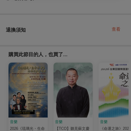
查看
退換須知
購買此節目的人，也買了...
音樂
音樂
音樂
2026《琉璃光・生命
【TCO】聽見蘇文慶
《命運之旅》202