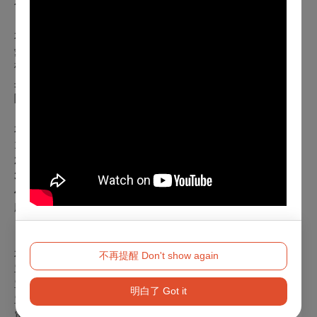
化幣支付，每席享優惠票價300元，席次有限，售完為止。
本節目特殊優惠：
愛樂知青享75折(限1張，本節目開放預購即適用)
敬老票：65歲以上長者享5折(需憑證購票與入場)
身心障礙人士及其必要陪同者(限1人)享5折(入場時請出示身心
障礙手冊，陪同者與身障者需同時入場)
本節目適用
1.NSO之友生日券
2.兩廳院會員入 / 續會禮券 (廳院人8折、廳院迷5折)
3.兩廳院會員點數兌換禮券 (100元)
4.兩廳院2021和你在藝起購票禮券 (廳院人8折、廳院迷5折、
廳院青7折)
本節目團體票購票優惠：
不再提醒 Don't show again
單筆訂單 20 張(含)以上 85 折
單筆訂單 50 張(含)以上 8 折
明白了 Got it
單筆訂單 100 張(含)以上 75 折
單筆訂單 300 張(含)以上 7 折