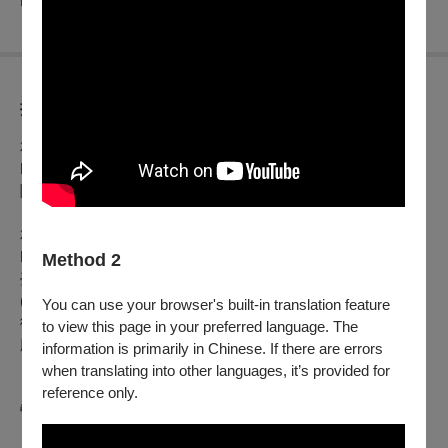
Ernst von Dohnányi: Piano Quintet No. 2 in E-flat minor, Op.26
折扣方案
本節目預購優惠：2023/8/8(二)12:00起~8/15(二)11:59止
NSO之友&愛樂知青享8折、廳院人享8折、廳院迷享8折(含身
障、敬老會員)
本節目啟售日期：2023/8/15(二)12:00
NSO之友&愛樂知青享9折、廳院人享9折、廳院迷享9折
Method 2
臺中國家歌劇院會員享9折、臺中國家歌劇院學生會員享75折
(限1張)
You can use your browser's built-in translation feature
衛武營國家藝術文化中心會員9折
to view this page in your preferred language. The
廳院青享75折(限1張)
information is primarily in Chinese. If there are errors
when translating into other languages, it’s provided for
「成年禮金5折優惠」：於OPENTIX網站或APP全額使用文化
reference only.
幣支付，席次有限，售完為止。
「成年禮金青年席位」：於OPENTIX網站或APP全額使用文