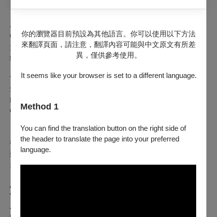
【演出人員】
小提琴/陳怡茹、陳玟佐
你的瀏覽器目前預設為其他語言。你可以使用以下方法
中提琴/李思琪
來翻譯頁面，請注意，翻譯內容可能與中文原文有所差
大提琴/蘇品維
異，僅供參考使用。
鋼琴/翁重華
It seems like your browser is set to a different language.
Yi-Ju Chen, Wen-Tso Chen, violin
Szu-Chi Li, viola
Pin-Wei Su, cello
Method 1
Chung-Hua Weng, piano
You can find the translation button on the right side of
【演出曲目】
the header to translate the page into your preferred
德沃札克：第十二號F大調絃樂四重奏《美國》，作品96
language.
蘇克：C小調鋼琴三重奏，作品2
多赫南尼：第二號降E小調鋼琴五重奏，作品26
Antonín Dvořák: String Quartet No. 12 in F major, Op.96,
"American"
Josef Suk: Piano Trio in C minor, Op.2