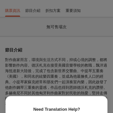
購票資訊
節目介紹
折扣方案
重要須知
無可售場次
節目介紹
對作曲家而言，環境與生活方式不同，抑或心境的調整，都將
影響創作內容。德沃札克在接受美國音樂學校的教職，飄洋過
海抵達新大陸後，完成了包含新世界交響曲、中提琴五重奏
《美國》，和同名的絃樂四重奏，並成為他最膾炙人口的經
典。小提琴家蘇克經常和朋友們一起演奏室內樂，因此啟發了
他創作鋼琴三重奏的靈感，作品也得到恩師德沃札克的讚譽。
多赫南尼不同於其他匈牙利作曲家對於民歌的熱愛，堅持走傳
統的學術道路，第二號鋼琴五重奏名氣雖不如蘇克的作品，卻
有著作曲家最精緻細膩的創作表現。
Need Translation Help?