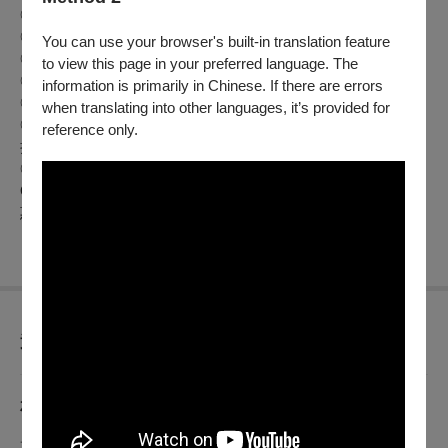
◎ 身障票：身心障礙者及其必要陪同人員 5折（入場驗證）
◎ 長者票：民國43年前(含43年)出生長者5折（入場驗證）
You can use your browser's built-in translation feature
◎ 無獨有偶「偶迷俱樂部」
現有
會員享8折優惠
to view this page in your preferred language. The
◎ 學生票9折（入場驗證）。
information is primarily in Chinese. If there are errors
◎ 藝文套票：4場次以上7折。
when translating into other languages, it’s provided for
◎ 團體票：單場購買20張（含）以上8折、30張（含）以上7
reference only.
折。
◎ 本節目適用文化幣青年席位優惠：100元（僅限於
OPENTIX網站與APP全額使用文化幣支付，且不得與其他優
惠共用，席次有限，售完為止）
查看
退換須知
相關單位
其他主辦單位