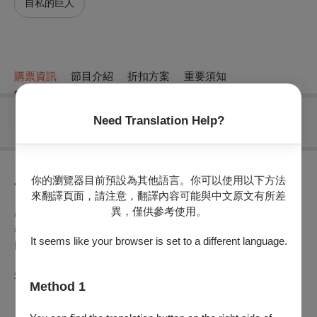
自私的巨人
購票資訊
節目介紹
折扣方案
重要須知
Need Translation Help?
無可售場次
你的瀏覽器目前預設為其他語言。你可以使用以下方法
節目介紹
來翻譯頁面，請注意，翻譯內容可能與中文原文有所差
異，僅供參考使用。
春日降臨大地，綠草如茵、蟲鳴鳥叫，但巨人的花園內，卻被
冬雪冰凍，渺無生機。
It seems like your browser is set to a different language.
巨人想念翠嫩的青草，苦思冰雪不願遠離的原因⋯⋯。
我們是否曾是那個困惑的巨人。
Method 1
《自私的巨人》為英國文豪王爾德（Oscar WILDE, 1854-