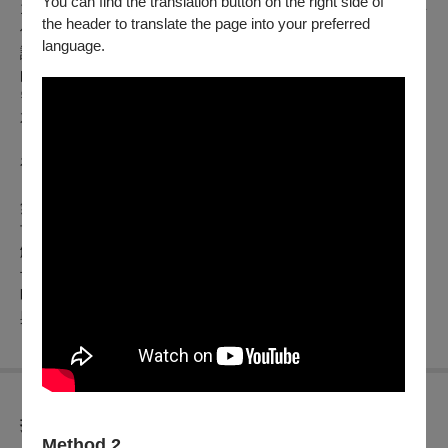
You can find the translation button on the right side of
1900）著名童話，在王爾德小兒子兩歲時創作，王爾德：「每
the header to translate the page into your preferred
個父親都有責任，寫童話故事給自己的孩子」。故事在銳利諷
language.
諭的筆鋒下，蘊含對世間深深的愛與生命的智慧光芒。以柔弱
的孩童與花草，對比主角巨人的強大；擁有力量的巨人，反而
需要孩子來解除永凍的庭院，然而，純真的愛救贖的，不只是
花園。
在變幻莫測的命運之海，「愛」讓我們相繫不分離。
無獨有偶擅長運用精緻戲偶，循詩意的路徑，引觀眾進入魔幻
世界，在樂手優美豐富的樂聲裡，看大巨人冰冷的世界慢慢瓦
解，滿足視覺與聽覺的感官體驗。無獨有偶繼經典《快樂王
子》之後，再一次精彩詮釋王爾德故事的人性光輝，呈現跨越
時代與國界的普世價值。邀請您與偶共讀如詩的經典之作，愛
與友誼的力量，讓枝枒再見春
折扣方案
Method 2