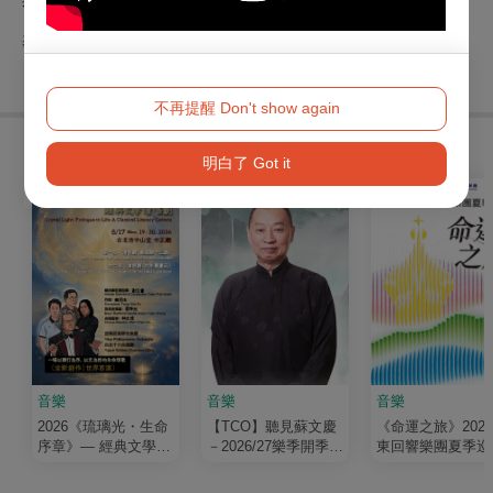
基隆市文化局
不再提醒 Don't show again
購買此節目的人，也買了...
明白了 Got it
音樂
音樂
音樂
2026《琉璃光・生命
【TCO】聽見蘇文慶
《命運之旅》202
序章》— 經典文學清
－2026/27樂季開季音
東回響樂團夏季巡
唱劇
樂會