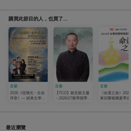
購買此節目的人，也買了...
音樂
音樂
音樂
2026《琉璃光・生命
【TCO】聽見蘇文慶
《命運之旅》202
序章》— 經典文學清
－2026/27樂季開季音
東回響樂團夏季巡
唱劇
樂會
最近瀏覽