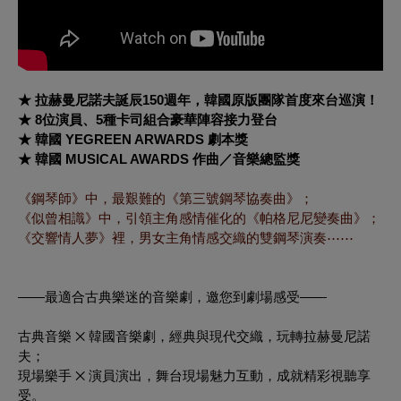
★ 拉赫曼尼諾夫誕辰150週年，韓國原版團隊首度來台巡演！
★ 8位演員、5種卡司組合豪華陣容接力登台
★ 韓國 YEGREEN ARWARDS 劇本獎
★ 韓國 MUSICAL AWARDS 作曲／音樂總監獎
《鋼琴師》中，最艱難的《第三號鋼琴協奏曲》；
《似曾相識》中，引領主角感情催化的《帕格尼尼變奏曲》；
《交響情人夢》裡，男女主角情感交織的雙鋼琴演奏⋯⋯
——最適合古典樂迷的音樂劇，邀您到劇場感受——
古典音樂 ྾ 韓國音樂劇，經典與現代交織，玩轉拉赫曼尼諾
夫；
現場樂手 ྾ 演員演出，舞台現場魅力互動，成就精彩視聽享
受。