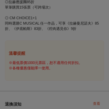
◎
拉赫應援團85折
單筆購買15張票（可跨場次）
◎
CM CHOICE1+1
同時選購C MUSICAL 任一作品，可享《拉赫曼尼諾夫》85
折、《伊底帕斯》83折、《焢肉遇見你》9折
溫馨提醒
※
最低票價1000元票區，恕不適用任何折扣。
※
各種優惠僅能擇一使用
。
查看
退換須知