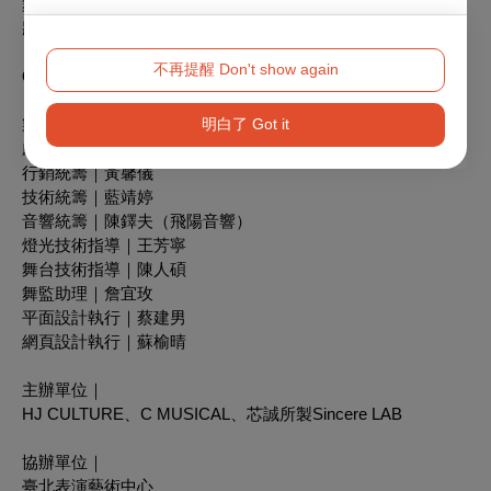
舞台組｜박봉수、김종규、송종현、박영순
妝髮執行｜강연희
不再提醒 Don't show again
C MUSICAL
製作人｜張芯慈、李品濤、黃肇璟
明白了 Got it
劇團經理｜簡姵伽
行銷統籌｜黃馨儀
技術統籌｜藍靖婷
音響統籌｜陳鐸夫（飛陽音響）
燈光技術指導｜王芳寧
舞台技術指導｜陳人碩
舞監助理｜詹宜玫
平面設計執行｜蔡建男
網頁設計執行｜蘇榆晴
主辦單位｜
HJ CULTURE、C MUSICAL、芯誠所製Sincere LAB
協辦單位｜
臺北表演藝術中心