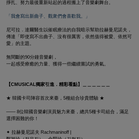
掙扎、努力最後重新站起的過程搬上了音樂劇舞台。
「我會寫出新曲子、觀衆們會喜歡我。」
尼可拉．達爾醫生以催眠療法的自我暗示幫助拉赫曼尼諾夫，
傳達「即使寫不出曲子、沒有很厲害，依然值得被愛、依然可
愛」的主題。
無間斷的90分鐘音樂劇，
一起感受療癒的力量、獲得一些繼續嘗試的勇氣。
【CMUSICAL獨家引進．精彩看點】＿＿＿＿＿＿
★ 韓國卡司陣容首次來臺，5種組合珍貴體驗 ★
—— 8位韓國音樂劇演員魅力來臺，總共5種卡司組合，滿足
選擇困難的你！
✦ 拉赫曼尼諾夫 Rachmaninoff |
鄭旭珍（정욱진）、金賢珍（김현진）