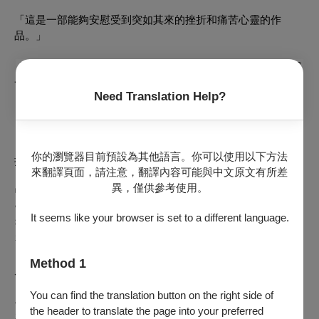
「這是一部能夠安慰受到突如其來的挫折和痛苦心靈的作
品。」
「從達爾在治療拉赫曼尼諾夫的一句話中，感受到了安慰，是
一部溫暖的作品！」
Need Translation Help?
【CASTING 演出者】
你的瀏覽器目前預設為其他語言。你可以使用以下方法
拉赫曼尼諾夫｜
來翻譯頁面，請注意，翻譯內容可能與中文原文有所差
異，僅供參考使用。
박유덕 朴裕德
안재영 安宰渶
It seems like your browser is set to a different language.
정욱진 鄭旭珍
김현진 金賢珍
Method 1
尼可拉．達爾｜
You can find the translation button on the right side of
유성재 兪成在
the header to translate the page into your preferred
김경수 金京壽