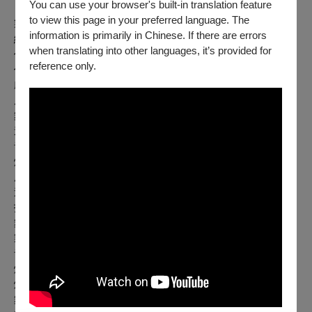
You can use your browser's built-in translation feature
to view this page in your preferred language. The
製作人｜한승원 韓昇元、김종석 金鐘碩
information is primarily in Chinese. If there are errors
編劇｜ 김유현 金柔灦
when translating into other languages, it’s provided for
作曲｜ 김보람 金BO RAM
reference only.
作曲暨音樂總監｜이진욱 李珍旭
劇本改編/
導演｜윤상원 尹湘圓
原創導演｜오세혁 吳世爀
舞台設計｜김대한 金大韓
道具設計｜김정란 金貞蘭
音響設計｜김주한 金胄漢
燈光設計｜이주원 李周園
服裝設計｜도연 度沇
造型設計｜김숙희 金淑熙
技術總監｜서정민 徐廷玟
舞台總監｜박정우 朴正雨
製作PD｜한지원 漢智願
音響執行｜박미성
燈光總監｜고은비
燈光執行｜이은송
舞台設計助理｜경우진