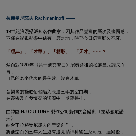
拉赫曼尼諾夫 Rachmaninoff
——
19世紀浪漫樂派知名作曲家，因其作品豐富的層次及畫面感，
不僅在影視配樂中佔有一席之地，時至今日仍舊歷久不衰。
「經典」、「才華」、「精彩」、「天才」⋯⋯？
然而對1897年《第一號交響曲》演奏會後的拉赫曼尼諾夫而
言，
自己的名字代表的是失敗、沒有才華。
音樂會的挫敗使他陷入長達三年的空白期，
在憂鬱及自我懷疑的迴圈中，反覆掙扎。
由韓國
HJ CULTURE
製作公司製作的音樂劇《拉赫曼尼諾
夫》
結合了拉赫曼尼諾夫的音樂創作，
將他空白的三年人生還有遇見精神科醫生尼可拉．達爾後，