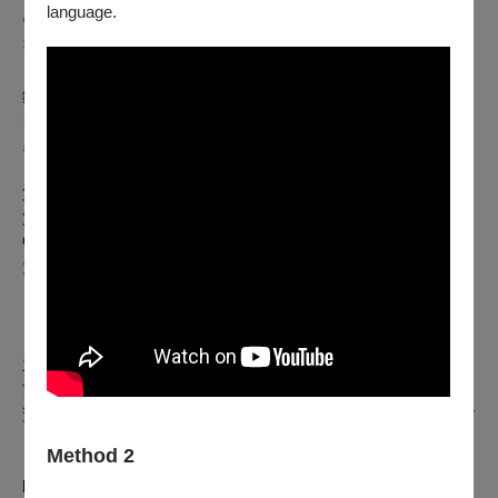
language.
임병근 林炳根
정동화 鄭東花
鋼琴｜
김여랑 金輿琅
조영훈 曺榮勳
第一小提琴｜박현우 朴絃右
第二小提琴｜이정도李廷都
中提琴｜고진호 高辰昊
大提琴｜김요한 金YOHAN
【製作團隊】
主辦單位｜HJ CULTURE、C MUSICAL、芯誠所製
協辦單位｜臺北表演藝術中心
贊助單位｜琴峯樂器（Fazioli總代理）、萬花廊Gallery Flower
Method 2
HJ CULTURE