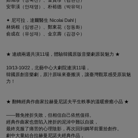
安宰渶（안재영）、朴裕德（박유덕）
✦ 尼可拉．達爾醫生 Nicolai Dahl |
林炳根（임병근）、鄭東花（정동화）
俞成在（유성재）、金京壽（김경수）
★ 連續兩週共演11場，體驗韓國原版音樂劇原裝魅力 ★
10/13-10/22，北藝中心大劇院連演11場，
韓國原創音樂劇，原汁原味來臺搬演，讓臺灣觀眾感受原裝魅
力！
★ 翻轉經典作曲家拉赫曼尼諾夫平生軼事的溫暖療癒小品 ★
——難免挫折失敗，但相信自己依然值得。
經典作曲家也曾陷入挫折的泥淖中難以自拔，
最終克服了痛苦的心理陰影，再次回到鋼琴前重拾創作。
劇中大量結合拉赫曼尼諾夫經典作品，