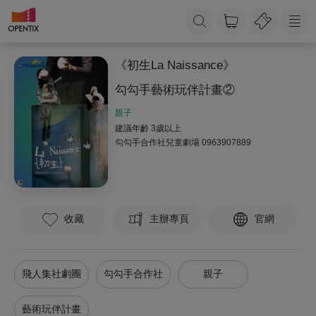
《初生La Naissance》
勾勾手藝術玩伴計畫②
親子
建議年齡 3歲以上
勾勾手合作社兒童劇場
0963907889
收藏
主辦專頁
官網
飛人集社劇團
勾勾手合作社
親子
藝術玩伴計畫