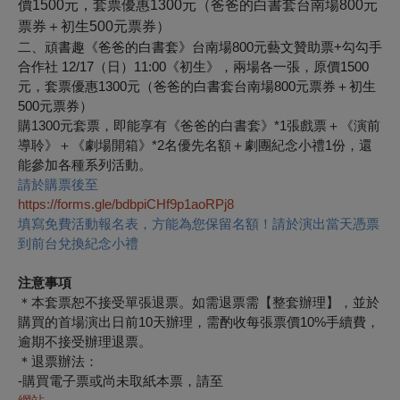
價1500元，套票優惠1300元（爸爸的白書套台南場800元
票券＋初生500元票券）
二、頑書趣《爸爸的白書套》台南場800元藝文贊助票+勾勾手
合作社 12/17（日）11:00《初生》，兩場各一張，原價1500
元，套票優惠1300元（爸爸的白書套台南場800元票券＋初生
500元票券）
購1300元套票，即能享有《爸爸的白書套》*1張戲票＋《演前
導聆》＋《劇場開箱》*2名優先名額＋劇團紀念小禮1份，還
能參加各種系列活動。
請於購票後至
https://forms.gle/bdbpiCHf9p1aoRPj8
填寫免費活動報名表，方能為您保留名額！請於演出當天憑票
到前台兌換紀念小禮
注意事項
＊本套票恕不接受單張退票。如需退票需【整套辦理】，並於
購買的首場演出日前10天辦理，需酌收每張票價10%手續費，
逾期不接受辦理退票。
＊退票辦法：
-
購買電子票或尚未取紙本票，請至