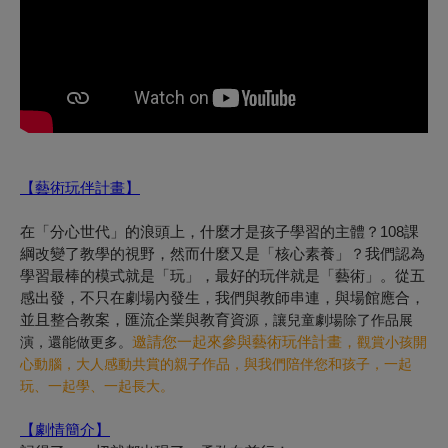
【藝術玩伴計畫】
在「分心世代」的浪頭上，什麼才是孩子學習的主體？108課
綱改變了教學的視野，然而什麼又是「核心素養」？我們認為
學習最棒的模式就是「玩」，最好的玩伴就是「藝術」。從五
感出發，不只在劇場內發生，我們與教師串連，與場館應合，
並且整合教案，匯流企業與教育資
源，讓兒童劇場除了作品展
邀請您一起來參與藝術玩伴計畫，
演，還能做更多。
觀賞小孩開
心動腦，大人感動共賞的親子作品，與我們陪伴您和孩子，
一起
玩、一起學、一起長大
。
【
劇情簡介】