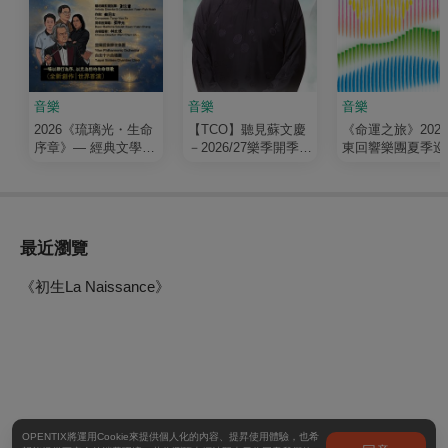
音樂
音樂
音樂
2026《琉璃光・生命
【TCO】聽見蘇文慶
《命運之旅》202
序章》— 經典文學清
－2026/27樂季開季音
東回響樂團夏季巡
唱劇
樂會
最近瀏覽
《初生La Naissance》
OPENTIX將運用Cookie來提供個人化的內容、提昇使用體驗，也希