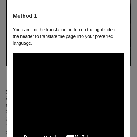
Method 1
You can find the translation button on the right side of
the header to translate the page into your preferred
language.
【演職人員】
製作人：莊菀萍
導演·偶戲設計：石佩玉
編劇：周蓉詩
視覺統籌、美術設計：呂絲蓮·額貝哈Ghislaine Herbéra
演員：劉毓真、于明珠、王詩琪
音樂設計：王榆鈞
燈光設計：曾彥婷