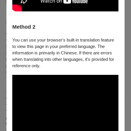
舞台監督：林岱蓉
＊
《初生》首演由飛人集社劇團及法國東西社
L'est et L'Ouest
共同製作
Method 2
勾勾手合作社：
You can use your browser's built-in translation feature
發起人：
温慧
玟
to view this page in your preferred language. The
製作企劃：陳曉潔
information is primarily in Chinese. If there are errors
製作經理：鄭涵文
when translating into other languages, it’s provided for
執行製作：
林妤玟
reference only.
教育推廣：方尹綸
行政執行：陳品卉
主辦單位
【勾勾手合作社】
勾勾手合作社2022年成立，資深劇場工作者温慧玟結合年輕創
作者，集結民間資源，藝術行政能量，企盼讓藝術教育變日
常，改變現狀。從實務到創作，勾勾手不只是推出有質感的作
品，企盼讓改變發酵，將美學教育散播到每個孩子的生活場景
中。勾勾手不只是藝術教育，更要集結當代藝術家的手，一起
勾勒給孩子「相信自己」的未來。