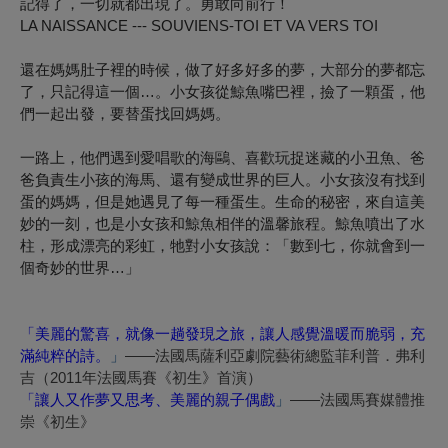
記得了，一切就都出現了。勇敢向前行
！
LA NAISSANCE --- SOUVIENS-TOI ET VA VERS TOI
還在媽媽肚子裡的時候，做了好多好多的夢，大部分的夢都忘
了，只記得這一個…。小女孩從鯨魚嘴巴裡，撿了一顆蛋，他
們一起出發，要替蛋找回媽媽。
一路上，他們遇到愛唱歌的海鷗、喜歡玩捉迷藏的小丑魚、爸
爸負責生小孩的海馬、還有變成世界的巨人。小女孩沒有找到
蛋的媽媽，但是她遇見了每一種蛋生。生命的秘密，來自這美
妙的一刻，也是小女孩和鯨魚相伴的溫馨旅程。鯨魚噴出了水
柱，形成漂亮的彩虹，牠對小女孩說：「數到七，你就會到一
個奇妙的世界…」
「美麗的驚喜，就像一趟發現之旅，讓人感覺溫暖而脆弱，充
滿純粹的詩。
」
——
法國馬薩利亞劇院藝術總監
菲利普．弗利
吉（
2011
年法國馬賽《初生》首演）
「讓人又作夢又思考、美麗的親子偶戲
」
——法國馬賽媒體推
崇《初生》