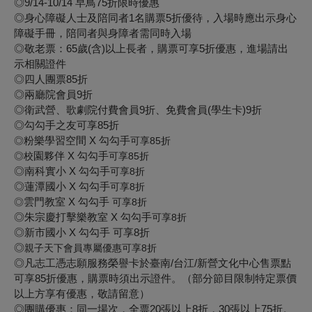
◎9/14-10/14 早鳥75折限時優惠
◎身心障礙人士及陪同者1名購票5折優待，入場時應出示身心
障礙手冊，陪同者與身障者需同時入場
◎敬老票：65歲(含)以上長者，購票可享5折優惠，進場請出
示相關證件
◎四人團票85折
◎兩廳院會員9折
◎衛武營、歌劇院付費會員9折、免費會員(學生卡)9折
◎勾勾手之友可享85折
粉樂學習空間 X 勾勾手
◎
可享85折
園夥伴 X 勾勾手
◎校
可享85折
◎南科實小 X 勾勾手
可享8折
◎蓮潭國小 X 勾勾手
可享8折
雲門教室 X 勾勾手
◎
可享8折
◎朱宗慶打擊樂教室 X 勾勾手
可享8折
◎新市國小 X 勾勾手 可享8折
◎
親子天下會員專屬優惠
可享8折
◎凡志工憑志願服務榮譽卡於臺南/台江/新營文化中心售票點
可享85折優惠，購票時須出示證件。（部分節目限制特定票價
以上方享有優惠，敬請留意）
◎團購優惠：同一場次，全票20張以上8折，30張以上75折。