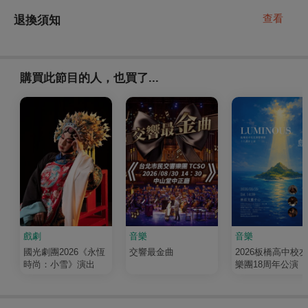
查看
退換須知
購買此節目的人，也買了...
戲劇
音樂
音樂
國光劇團2026《永恆
交響最金曲
2026板橋高中校
時尚：小雪》演出
樂團18周年公演《
輝 Luminous》