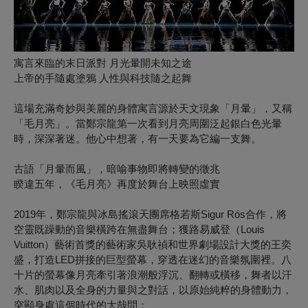
寓言來臨的末日派對 月光暈開未知之途
上帝的手隨處塗鴉 人性與科技隨之起舞
這場充滿奇妙與美麗的身體寓言源於天文現象「月暈」，又稱
「毛月亮」。當鄭宗龍第一次看到月亮周圍泛起銀白色光暈
時，深深著迷。他心中想著，有一天要為它編一支舞。
古語「月暈而風」，暗喻事物即將轉變的徵兆
睽違五年，《毛月亮》再度於舞台上映照虛實
2019年，鄭宗龍與冰島搖滾天團席格若斯Sigur Rós合作，將
空靈既躁動的音樂橫跨在無盡舞台；獲路易威登（Louis
Vuitton）藝術首獎的藝術家吳耿禎和世界劇場設計大獎的王奕
盛，打造LED拼接的巨型螢幕，穿透在迷幻的音樂氛圍裡。八
十片的螢幕像月亮牽引著浪潮般浮沉、翻轉或橫移，舞者以汗
水、肌肉以及全身的力量與之對話，以原始純粹的身體動力，
突顯身處這個時代的大哉問：