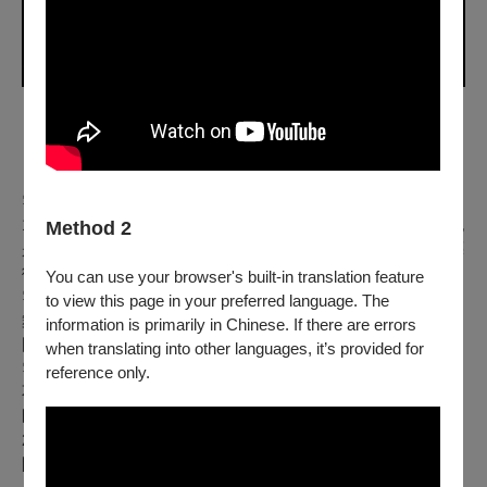
｜
團隊介紹 ｜
雲門舞集 Cloud Gate
1973年，林懷民創辦雲門舞集。這是臺灣第一個職業舞團，也
Method 2
是所有華語社會的第一個當代舞團。2020年，由鄭宗龍接任藝
術總監。
You can use your browser's built-in translation feature
雲門長年海外巡演，以獨特的動作語言，傑出的舞作，精湛的
to view this page in your preferred language. The
舞技，被譽為「世界一流現代舞團」。2018年，雲門獲頒英國
information is primarily in Chinese. If there are errors
國家舞蹈獎的「傑出舞團獎」。
when translating into other languages, it’s provided for
雲門除了定期發表新作品及搬演經典舞作外，舞團每年在臺灣
reference only.
不同城市舉辦大型戶外公演，更以親切、活潑的方式深入社
區，讓舞蹈走進大眾的生活。
2023年，雲門50週年，舞過半世紀，持續透過舞蹈扎根臺灣，
開展舞蹈淑世志業。