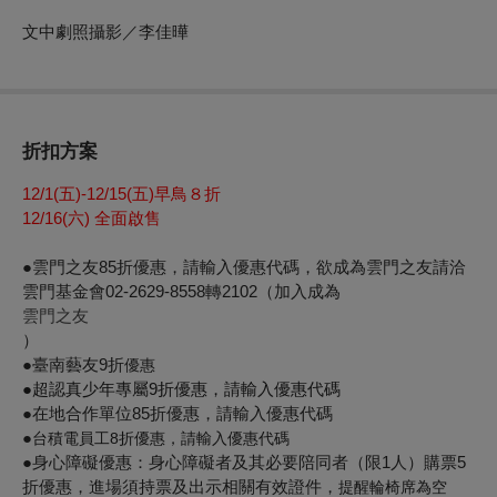
文中劇照攝影／李佳曄
折扣方案
12/1(
五)-12/15(五)早鳥８折
12/16(
六) 全面啟售
●雲門之友85折優惠，請輸入優惠代碼，欲成為雲門之友請洽
雲門基金會02-2629-8558轉2102（加入成為
雲門之友
）
●臺南藝友9折
優惠
●
超認真少年專屬9
折優惠，請輸入優惠代碼
●在地合作單位85折優惠，請輸入優惠代碼
●
台積電員工
8
折優惠，請輸入優惠代碼
●身心障礙優惠：身心障礙者及其必要陪同者（限1人）購票5
折優惠，進場須持票及出示相關有效證件，
提醒輪椅席為空