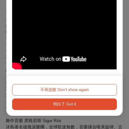
｜
藝術家介紹 ｜
雲門舞集藝術總監暨編舞家 鄭宗龍
2020年出任雲門舞集藝術總監。出生於臺北艋舺，從擺攤叫賣
的幼年汲取創作靈感，作品交織街頭張力與人生百態。曾獲德
國No Ballet當代編舞比賽銅牌獎，西班牙MASDANZA 編舞大
賽首獎。
2016年編作《十三聲》挖掘臺灣古老、俚俗的文化記憶，巡演
全球，被法媒譽為是「吸引眼球的一場勝利」。2019年《毛月
亮》結合人文、科技、當代、未來，國際專業舞蹈評論網站
Seeing Dance稱這個作品「兇猛而美麗」。2020年《定光》
融合身體與自然，舞評譽為「雕琢精緻，值得一看再看」。
2022年《霞》，以薩克斯風版的巴赫無伴奏《大提琴組曲》入
舞，讓舞者用身體訴說個人生命，2023 年與日本新媒體藝術
家真鍋大度合作的《波》，運用科技突破律動限制，勾引身體
不再提醒 Don't show again
深層動能。
2020年鄭宗龍與阿喀郎．汗、威廉．佛塞等，同時入選英國羅
明白了 Got it
德里奇出版的「50位當代編舞家」。
舞作音樂 席格若斯 Sigur Rós
冰島著名後搖滾樂團，全球歌迷無數，音樂揉合唯美旋律、古