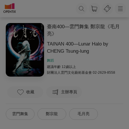
臺南400—雲門舞集 鄭宗龍《毛月
亮》
TAINAN 400—Lunar Halo by
CHENG Tsung-lung
舞蹈
建議年齡 12歲以上
財團法人雲門文化藝術基金會
02-2629-8558
收藏
主辦專頁
雲門舞集
鄭宗龍
毛月亮