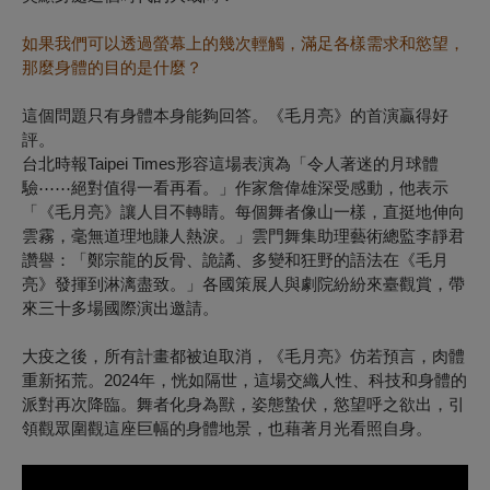
如果我們可以透過螢幕上的幾次輕觸，滿足各樣需求和慾望，
那麼身體的目的是什麼？
這個問題只有身體本身能夠回答。《毛月亮》的首演贏得好
評。
台北時報Taipei Times形容這場表演為「令人著迷的月球體
驗
⋯⋯
絕對值得一看再看。」作家詹偉雄深受感動，他表示
「《毛月亮》讓人目不轉睛。每個舞者像山一樣，直挺地伸向
雲霧，毫無道理地賺人熱淚。」雲門舞集助理藝術總監李靜君
讚譽：「鄭宗龍的反骨、詭譎、多變和狂野的語法在《毛月
亮》發揮到淋漓盡致。」
各國策展人與劇院紛紛來臺觀賞，帶
來三十多場國際演出邀請。
大疫之後，所有計畫都被迫取消，《毛月亮》仿若預言，肉體
重新拓荒。2024年，恍如隔世，這場交織人性、科技和身體的
派對再次降臨。舞者化身為獸，姿態蟄伏，慾望呼之欲出，引
領觀眾圍觀這座巨幅的身體地景，也藉著月光看照自身。