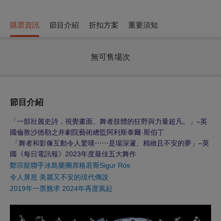
購票資訊
節目介紹
折扣方案
重要須知
無可售場次
節目介紹
「一部壯麗史詩，視覺畫面、舞者肢體的狂野與力量超凡。」–英
國倫敦沙德勒之井劇院
藝術總監阿利斯泰爾
·
斯伯丁
「舞者和影像互動令人驚嘆⋯⋯是場深邃、精緻且不安的夢」
–
英
國《每日電訊報》2023年度最佳五大舞作
鄭宗龍聯手冰島樂團席格若斯Sigur Rós
令人屏息 美麗又不安的現代傳說
2019
年一票難求 2024年再度風起