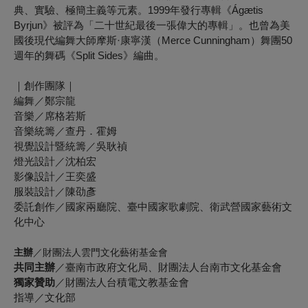
典、實驗、極簡主義等元素。1999年發行專輯《Ágætis
Byrjun》被評為「二十世紀最後一張偉大的專輯」。也曾為美
國後現代編舞大師摩斯·康寧漢（Merce Cunningham）舞團50
週年的舞碼《Split Sides》編曲。
｜
創作團隊｜
編舞／鄭宗龍
音樂／席格若斯
音樂統籌／查丹．霍姆
視覺設計暨統籌／吳耿禎
燈光設計／沈柏宏
影像設計／王奕盛
服裝設計／陳劭彥
委託創作／國家兩廳院、臺中國家歌劇院、衛武營國家藝術文
化中心
主辦
／財團法人雲門文化藝術基金會
共同主辦
／臺南市政府文化局、財團法人台南市文化基金會
獨家贊助
／財團法人台積電文教基金會
指導
／文化部