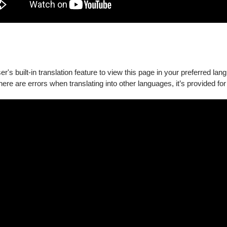
's built-in translation feature to view this page in your preferred lan
there are errors when translating into other languages, it’s provided for