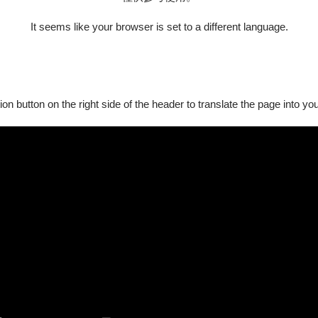
It seems like your browser is set to a different language.
ion button on the right side of the header to translate the page into y