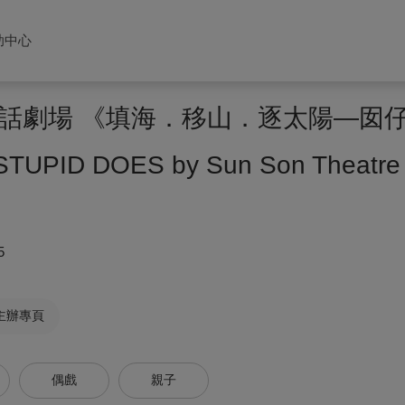
助中心
話劇場 《填海．移山．逐太陽—囡
STUPID DOES by Sun Son Theatre
5
主辦專頁
偶戲
親子