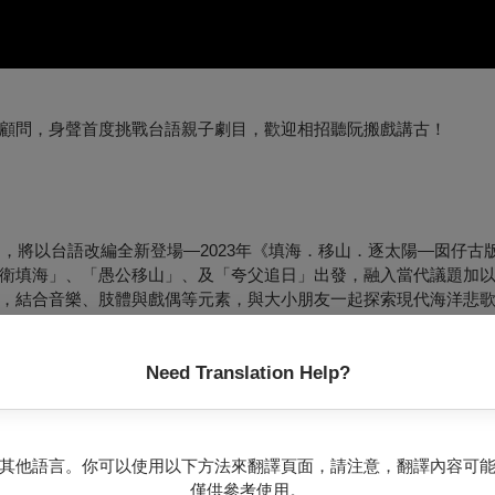
顧問，身聲首度挑戰台語親子劇目，歡迎相招聽阮搬戲講古！
》，將以台語改編全新登場—2023年《填海．移山．逐太陽—囡仔古
衛填海」、「愚公移山」、及「夸父追日」出發，融入當代議題加
，結合音樂、肢體與戲偶等元素，與大小朋友一起探索現代海洋悲
Need Translation Help?
其他語言。你可以使用以下方法來翻譯頁面，請注意，翻譯內容可
僅供參考使用。