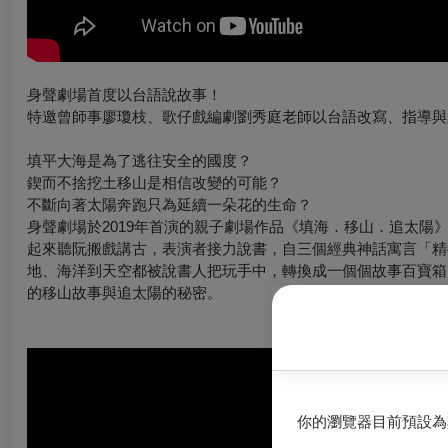
身聲劇場首度以台語說故事！
特邀曾師事廖瓊枝、歌仔戲編劇劉秀庭老師以台語改寫、指導與
填平大海是為了逃往安全的國度？
鍥而不捨挖土移山是相信改變的可能？
不斷向著太陽奔跑只為延續一朵花的生命？
身聲劇場於2019年首演的親子劇場作品《填海．移山．追太陽
起來聽阮搬戲講古，表演者接力說書，自三個經典神話寓言「精
地、海洋到天空都被說書人把玩手中，轉換成一個個故事百寶箱
的移山故事與追太陽的秘密。
你的瀏覽器目前預設為