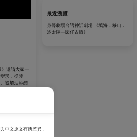
最近瀏覽
身聲劇場台語神話劇場 《填海．移山．
逐太陽—囡仔古版》
版》邀請大家一
以變形，從陸
歌、被加油添醋
能與中文原文有所差異，