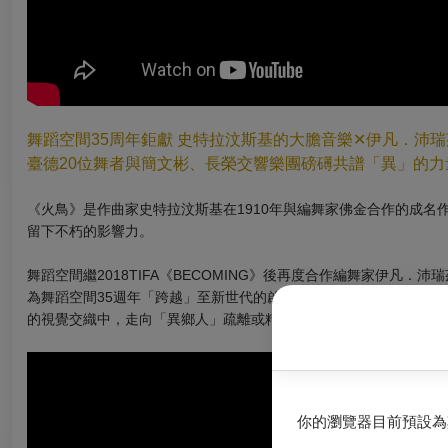
舞蹈空間35周年鉅獻 史特拉汶斯基的大膽音
樂
✕
伊凡．沛瑞
臺德20位舞者與簡文彬、長榮交響樂團磅礡共譜「異」的力
《火鳥》是作曲家史特拉汶斯基在1910年與編舞家佛金合作的成名
留下不朽的影響力。
舞蹈空間繼2018TIFA《BECOMING》後再度合作編舞家伊
為舞蹈空間35週年「跨越」至新世代的啟點。《火鳥．春之祭》出
的視覺交織中，走向「異鄉人」疏離或精神深淵的臨界點。
你的瀏覽器目前預設為