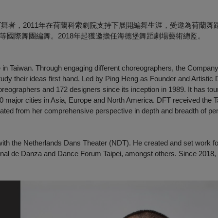
T舞者，2011年在荷蘭科索劇院支持下展開編舞生涯，受邀為荷蘭舞
國際舞團編舞。2018年起獲邀擔任海德堡舞蹈劇場藝術總監。
 in Taiwan. Through engaging different choreographers, the Company
udy their ideas first hand. Led by Ping Heng as Founder and Artistic D
eographers and 172 designers since its inception in 1989. It has tou
0 major cities in Asia, Europe and North America. DFT received the T
eated from her comprehensive perspective in depth and breadth of per
with the Netherlands Dans Theater (NDT). He created and set work for
onal de Danza and Dance Forum Taipei, amongst others. Since 2018