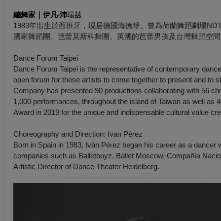
編舞家｜伊凡‧沛
瑞茲
1983年出生於西班牙，現居德國海德堡。曾為荷蘭舞蹈劇場ND
國家舞蹈團、芭蕾莫斯科舞團、英國的芭蕾男孩及台灣舞蹈空間等
Dance Forum Taipei
Dance Forum Taipei is the representative of contemporary dance
open forum for these artists to come together to present and to st
Company has presented 90 productions collaborating with 56 chor
1,000 performances, throughout the island of Taiwan as well as 4
Award in 2019 for the unique and indispensable cultural value cr
Choreography and Direction:
Ivan Pérez
Born in Spain in 1983, Iván Pérez began his career as a dancer 
companies such as Balletboyz, Ballet Moscow, Compañía Naci
Artistic Director of Dance Theater Heidelberg.