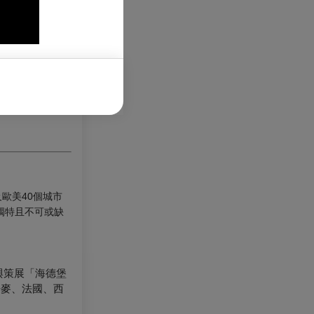
歐美40個城市
獨特且不可或缺
與策展「海德堡
丹麥、法國、西