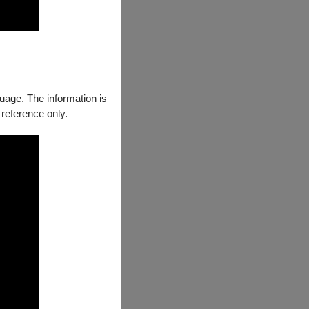
guage. The information is
rom Iván
 reference only.
omposed by Igor
are the featured
m is designed to
hical, enigmatic
e with Evergreen