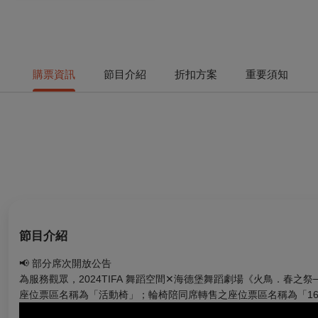
購票資訊
節目介紹
折扣方案
重要須知
節目介紹
📢
部分席次開放公告
為服務觀眾，2024TIFA
舞蹈空間✕海德堡舞蹈劇場《火鳥．春之祭
座位票區名稱為「活動椅」；輪椅陪同席轉售之座位票區名稱為「16