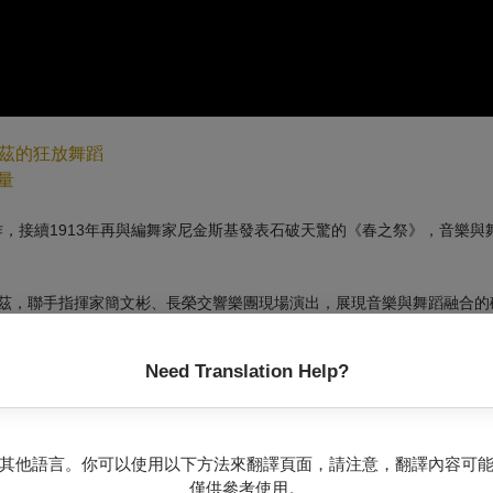
茲的狂放舞蹈
量
作，接續1913年再與編舞家尼金斯基發表石破天驚的《春之祭》，音樂與
凡．沛瑞茲，聯手指揮家簡文彬、長榮交響樂團現場演出，展現音樂與舞蹈融合
色掌握對經典的新詮釋，深入研究其音樂豐富的作曲結構，在戲劇性的肢
Need Translation Help?
其他語言。你可以使用以下方法來翻譯頁面，請注意，翻譯內容可
僅供參考使用。