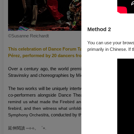
Method 2
©Susanne Reichardt
You can use your browser
This celebration of Dance Forum Taipei's 35th anniversary p
primarily in Chinese. If 
Pérez, performed by 20 dancers from Taiwan and Germany w
Over a century ago, the world premieres of The Firebird (191
Stravinsky and choreographies by Michel Fokine and Vaslav Niji
The two works will be uniquely intertwined for this program in c
co-performers alongside Dance Theat
re Heidelberg (DTH). Wit
remind us what made the Firebird and the Rite of Spring such inn
firebird, and then witness what unfolds when a tightly-knit comm
stra, conducted by the renowned Chien Wen-Pi
Symphony Orche
延伸閱讀
⎼⟢⟢。゜+.