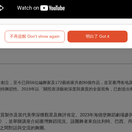
》——專訪編舞家伊凡・沛瑞茲
不再提醒 Don't show again
明白了 Got it
．春之祭─異的力量》
創立，至今已與56位編舞家及172藝術家共創90個作品，並至臺灣各地及
獨特舞蹈性。2019年以「關照表演藝術深度與廣度的全面視角，已創造出
品質製作及當代美學深獲觀眾及舞評肯定。2023年海德堡舞蹈劇場參
》，並舉辦講座介紹臺灣舞蹈現況。該團舞者來自比利時、巴西、
之間對話與交流的舞團。