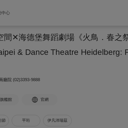
助中心
 舞蹈空間✕海德堡舞蹈劇場《火鳥．春
pei & Dance Theatre Heidelberg: Fi
兩廳院
(02)3393-9888
旗艦館
官網
術節
平珩
伊凡沛瑞茲