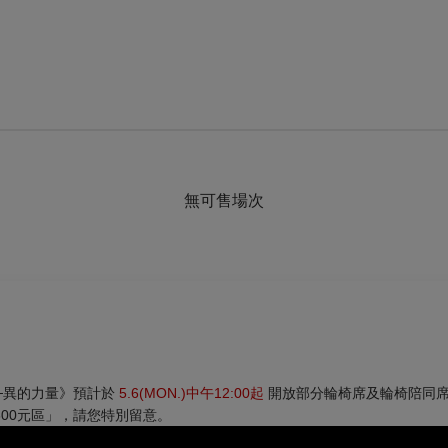
無可售場次
─異的力量》
預計於
5.6(MON.)中午12:00起
開放部分輪椅席及輪椅陪同
00元區」，請您特別留意。