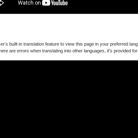
's built-in translation feature to view this page in your preferred lan
airs the bold music of Stravinsky with unbridled choreography f
there are errors when translating into other languages, it’s provided for
ith the Evergreen Symphony Orchestra, led by Chien Wen-pin.
0) and The Rite of Spring (1913) were held in Paris. With music c
nsky, they became both iconic works of dance and music history.
elebration of the 35th anniversary of Dance Forum Taipei (DFT), who 
h choreography by Iván Pérez, artistic director of DTH, this progra
ovative, tradition-breaking works. We are first introduced to the myt
unity shuns one of its members. This production will be performed liv
n.