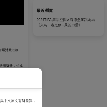
最近瀏覽
2024TIFA 舞蹈空間✕海德堡舞蹈劇場
《火鳥．春之祭─異的力量》
舞蹈雙雙破格，
的磅礡氣勢，並成
體語彙與色彩豐富
能與中文原文有所差異，