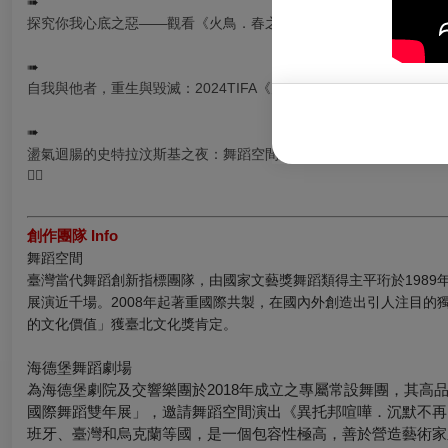
➠
探究你我心底之惡——觀看《火鳥．春之祭─異的力量》
➠
自我與他者，重生與毀滅：2024TIFA《火鳥．春之祭─異的力量
➠
盪氣迴腸的史特拉汶斯基之夜：舞蹈空間✕海德堡舞蹈劇場 《火鳥
❤️‍🔥
創作團隊 Info
舞蹈空間
臺灣當代舞蹈創新指標團隊，由國家文藝獎舞蹈類得主平珩於1989年
展演近千場。2008年起著重國際共製，在國內外創造出引人注目的
的文化價值」獲臺北文化獎肯定。
海德堡舞蹈劇場
為海德堡劇院及交響樂團於2018年成立之專屬常設舞團，其高
國際舞蹈雙年展」，邀請舞蹈空間演出《異托邦喧嘩．沉默不再
班牙、臺灣和烏克蘭等國，是一個包容性極高，善於營造藝術家