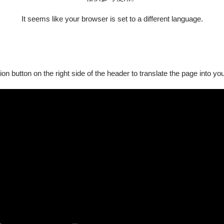
It seems like your browser is set to a different language.
ion button on the right side of the header to translate the page into y