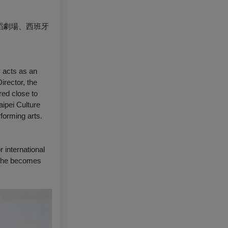
蹈劇場、西班牙
 acts as an
irector, the
red close to
aipei Culture
forming arts.
 international
, he becomes