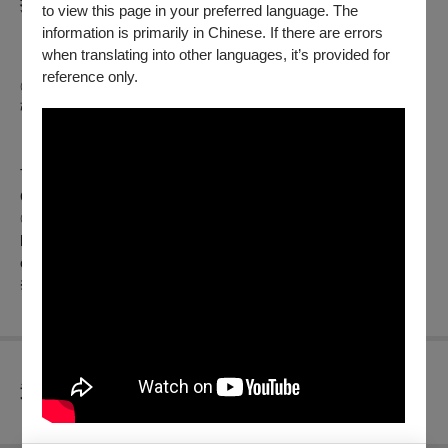
折扣方案
to view this page in your preferred language. The
information is primarily in Chinese. If there are errors
【TFAI選映：天字第一號（數位修復版）、竹籬笆外的春天
when translating into other languages, it’s provided for
（數位修復版）】
reference only.
◎ 該場次開演前一小時可至現場櫃檯免費索票，每人限索兩
張，數量有限，索完為止
※ 如遇12:00前的場次，則於開演前半小時開放索票。
TFAI Picks: The Best Secret Agent (Restored), The Spring
Outside of the Fence (Restored)
◎ Free tickets available on request at the Info Desk one hour
before the screening. 2 tickets maximum per person. Available
on a first come first serve basis.
※ 30 minutes prior for all screenings before 12:00 pm.
查看
退換須知