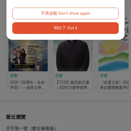
購買此節目的人，也買了...
不再提醒 Don't show again
明白了 Got it
音樂
音樂
音樂
2026《琉璃光・生命
【TCO】聽見蘇文慶
《命運之旅》202
序章》— 經典文學清
－2026/27樂季開季音
東回響樂團夏季巡
唱劇
樂會
最近瀏覽
天字第一號（數位修復版）