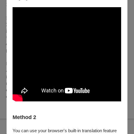
102min
抗戰期間，少女翠英與青年周凌雲相戀，卻忍辱嫁給垂涎她的
漢奸陳兆群。數年後陳兆群主持偽政府特務機關，為拘捕國民
政府特務「天字第一號」而焦頭爛額。周凌雲被國民政府吸收
後潛入陳家，才發現當年戀人已為他人婦。他展開新戀情、全
心投入間諜任務，卻發現神秘的抗日頭號間諜「天字第一號」
的真正身分。
In the Sino-Japanese War, Tshui-ing and her father escape
Japanese occupation, meeting Ling-hun en route. After years
in exile, Tshui-ing reunites with Ling-hun in Shanghai but
marries his pro-Japanese uncle. A poignant conflict ensues,
entwining love and patriotism, ultimately revealing the identity
of "Special Agent 001" who leads the resistance.
Method 2
You can use your browser's built-in translation feature