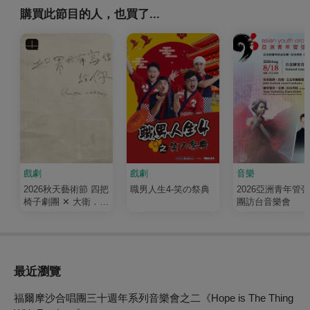
購買此節目的人，也買了...
戲劇
戲劇
音樂
2026秋天藝術節 四把
職男人生4-笑の祭典
2026亞洲青年管
椅子劇團 ✕ 大衛．吉
團訪台音樂會
塞森《如果我有寫信
給你》
最近瀏覽
福爾摩沙合唱團三十週年系列音樂會之二《Hope is The Thing