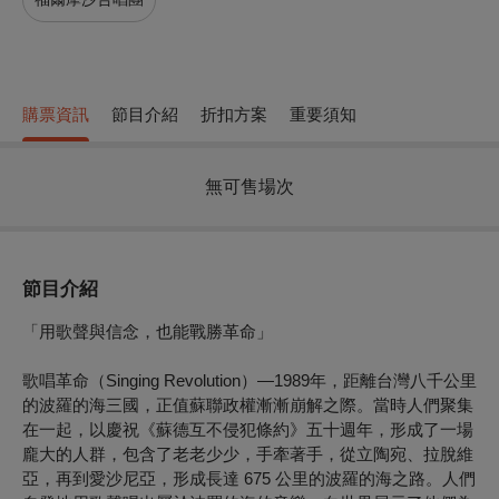
購票資訊
節目介紹
折扣方案
重要須知
無可售場次
節目介紹
「用歌聲與信念，也能戰勝革命」
歌唱革命（Singing Revolution）—1989年，距離台灣八千公里
的波羅的海三國，正值蘇聯政權漸漸崩解之際。當時人們聚集
在一起，以慶祝《蘇德互不侵犯條約》五十週年，形成了一場
龐大的人群，包含了老老少少，手牽著手，從立陶宛、拉脫維
亞，再到愛沙尼亞，形成長達 675 公里的波羅的海之路。人們