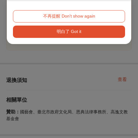
【本節目適用文化幣青年席位五折自由座優惠，提供之場
次將顯示專屬折扣方案】
青年席位五折自由座僅限於OPENTIX網站與App使用100
不再提醒 Don't show again
點以上文化幣支付，席次有限，售完為止。
※持青年席位票券者，請憑證件（身分證或健保卡）入
明白了 Got it
場
查看
退換須知
相關單位
贊助：
國藝會、臺北市政府文化局、恩典法律事務所、高逸文教
基金會