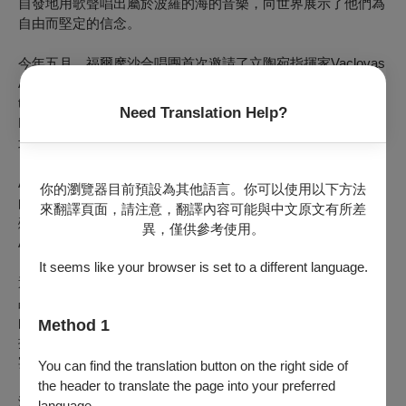
自發地用歌聲唱出屬於波羅的海的音樂，向世界展示了他們為
自由而堅定的信念。
今年五月，福爾摩沙合唱團首次邀請了立陶宛指揮家Vaclovas
Augustinas來台，與藝術總監蘇慶俊共同指揮 <Hope is the
thing with feathers> 音樂會。Augustinas 是立陶宛Jauna
Need Translation Help?
Muzika合唱團的指揮兼藝術總監，他在2021年曾受邀參加台
北國際合唱音樂節，獲得了觀眾的熱情迴響與喜愛。
Augustinas 在世界各地持續客席指揮演出，同時也是一位著名
你的瀏覽器目前預設為其他語言。你可以使用以下方法
的合唱音樂作曲家和編曲家，他的作品在各種國際比賽中屢獲
來翻譯頁面，請注意，翻譯內容可能與中文原文有所差
殊榮，並由美國Alliance Music Publication和Laurendale
異，僅供參考使用。
Associates出版。
It seems like your browser is set to a different language.
這次音樂會上，Vaclovas Augustinas 將帶來多首自己的作
品，透過福爾摩沙合唱團專業的演唱，將充滿表現力和感染力
的音樂傳遞出去。希望通過演唱不同國家作曲家的合唱作品，
Method 1
擴展台灣觀眾的視野，這絕對是一場讓樂迷無限期待的聽覺盛
宴。
You can find the translation button on the right side of
the header to translate the page into your preferred
演出人員：
language.