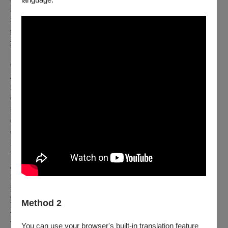
藝術總監暨指揮｜蘇慶俊
客席指揮｜Vaclovas Augustinas
鋼琴｜蔡昱姍
演唱｜福爾摩沙合唱團
Great Art Thou, O Lord｜Vaclovas Augustinas
Alleluia｜Ivo Antognini
Sonnet no.12｜Valts Pūce
Canticum Novum｜Ivo Antognini
Hope is the Thing with Feathers｜Ivo Antognini
Come to me｜Ivo Antognini
Õhtu Ilu｜Pärt Uusberg
Du Dob Dob｜arr. Vaclovas Augustinas
Tykus Tykus｜Vaclovas Augustinas
Anoj Pusėj Dunojėlio｜Vaclovas Augustinas
Sakura｜日本古謠｜蔡昱姍 編曲
窒車｜林育伶 詞曲
對面的龜山島｜林育伶 詞曲
Method 2
草猴｜向陽 詞｜石青如 曲
傀儡戲｜向陽 詞｜石青如 曲
You can use your browser's built-in translation feature