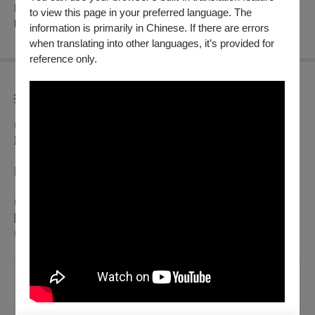
內山姑娘要出嫁｜郭大誠、謝麗燕 詞 | 遠藤實 曲 | 蔡昱姍 編
to view this page in your preferred language. The
曲
information is primarily in Chinese. If there are errors
when translating into other languages, it’s provided for
reference only.
折扣方案
【本節目適用文化幣青年席位五折自由座優惠，提供之場次
◎
將顯示專屬折扣方案】
青年席位五折自由座僅限於OPENTIX網站與App使用100點
以上文化幣支付，席次有限，售完為止。
※持青年席位票券者，請憑證件（身分證或健保卡）入場
◎身心障礙人士及陪同者1名購票5折優待，入場時應出示身心
障礙手冊，陪同者與身障者需同時入場
團體優惠請洽主辦單位福爾摩沙合唱團購買 02-2591-9422
◎
溫馨提醒