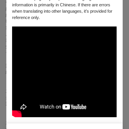
作曲｜朱怡潔
information is primarily in Chinese. If there are errors
編曲｜吳季儒
when translating into other languages, it’s provided for
編舞｜張擎佳、顧閎善
reference only.
歌唱指導｜石懷源
舞臺設計｜趙鈺涵
服裝設計｜胡哲誠
影像設計｜孫旻
燈光設計｜周佳儀
音場設計暨現場混音｜趙安
演員｜李培松、陳敬萱、嘎造．伊漾、楊宣哲、賴沅汰、唐紫
綸、劉鎮嘉、李采容、于子毅、王宥然、陳滽銚
【親子劇場】
主辦單位｜阿甯咕劇團
共同主辦｜刺點創作工坊、夢田影像股份有限公司
演出單位｜阿甯咕劇團、刺點創作工坊
【城市舞台】
主辦單位｜阿甯咕劇團
合辦單位｜臺北市藝文推廣處 、 刺點創作工坊、夢田影像股