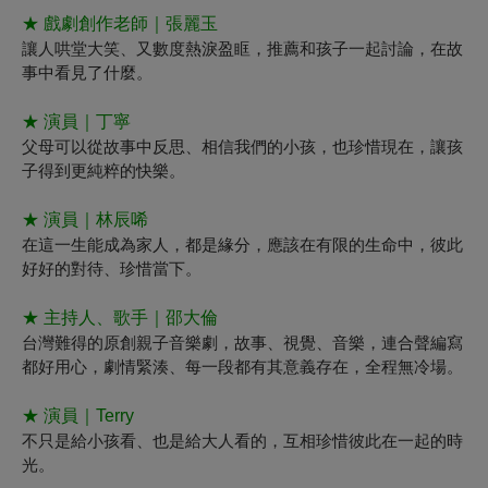
★
戲劇創作老師｜張麗玉
讓人哄堂大笑、又數度熱淚盈眶，推薦和孩子一起討論，在故
事中看見了什麼。
★
演員｜丁寧
父母可以從故事中
反思
、相信我們的小孩，也珍惜現在，讓孩
子得到更純粹的快樂。
★
演員｜林辰唏
在這一生能成為家人，都是緣分，應該在有限的生命中，彼此
好好的對待、珍惜當下。
★
主持人、歌手｜邵大倫
台灣難得的原創親子音樂劇，故事、視覺、音樂，連合聲編寫
都好用心，劇情緊湊、每一段都有其意義存在，全程無冷場。
★
演員｜
Terry
不只是給小孩看、也是給大人看的，互相珍惜彼此在一起的時
光。