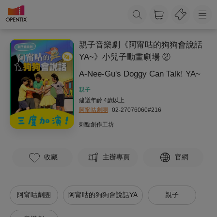
親子音樂劇《阿甯咕的狗狗會說話
YA~》小兒子動畫劇場 ②
A-Nee-Gu's Doggy Can Talk! YA~
親子
建議年齡 4歲以上
阿甯咕劇團
02-27076060#216
刺點創作工坊
收藏
主辦專頁
官網
阿甯咕劇團
阿甯咕的狗狗會說話YA
親子