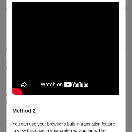
作品改編自駱以軍老師暖心的散文書寫《小兒子》。以好故事將
藝術文化養分輸入孩子生活日常，滲進親子哲學到每一個家庭，傳
遞這份溫暖的力量，感受「家人之間、親子之愛」，給這世界帶來
快樂。
★
《小兒子》原著作家
—
駱以軍老師的祝福
給【阿甯咕劇團】：「謝謝你們讓一段搞笑、快樂的時光，由一棵
小樹，變成一座美麗的森林。祝福所有在這劇場中歡笑的小朋友，
在未來的一生時光，也成為給別人快樂的大人。
」
—
駱以軍（
2022.9.23
真正阿甯咕的生日喔
♡
）
✴︎
⟣⟣
阿甯咕劇團
製作團隊
⟢
✴︎
監製｜蘇麗媚
⟢
原著｜駱以軍
動畫編導｜史明輝
⟢
漫畫家｜
LONLON
⟢
漫畫編劇｜漢寶包
Method 2
導演｜高天恒
執行導演｜符沁瑜
You can use your browser's built-in translation feature
編劇｜高天恒
⟢
編劇協力｜符沁瑜
to view this page in your preferred language. The