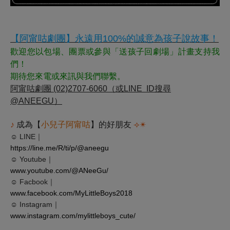
【阿甯咕劇團】
永遠
用
100%
的誠意為孩子說故事！
歡迎您以包場、團票或參與「送孩子回劇場」計畫支持我
們！
期待您來電或來訊與我們聯繫。
阿甯咕劇團
(02)2707-6060
（或
LINE
ID
搜尋
@ANEEGU
）
♪
成為【
小兒子阿甯咕
】
的好朋友
⟢
✴︎
☺
LINE
｜
https://line.me/R/ti/p/@aneegu
☺
Youtube
｜
www.youtube.com/@ANeeGu/
☺
Facbook
｜
www.facebook.com/MyLittleBoys2018
☺
Instagram
｜
www.instagram.com/mylittleboys_cute/