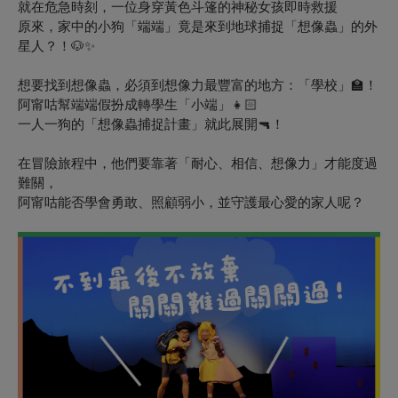
就在危急時刻，一位身穿黃色斗篷的神秘女孩即時救援
原來，家中的小狗「端端」竟是來到地球捕捉「想像蟲」的外
星人？！🐶
✨
想要找到想像蟲，必須到想像力最豐富的地方：「學校」🏫！
阿甯咕幫端端假扮成轉學生「小端」👧🏻
一人一狗的「想像蟲捕捉計畫」就此展開🔫！
在冒險旅程中，他們要靠著「耐心、相信、想像力」才能度過
難關，
阿甯咕能否學會勇敢、照顧弱小，並守護最心愛的家人呢？