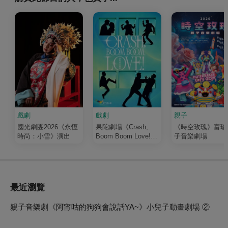
戲劇
戲劇
親子
國光劇團2026《永恆
果陀劇場《Crash,
《時空玫瑰》富瑜
時尚：小雪》演出
Boom Boom Love!》
子音樂劇場
演唱會音樂劇
最近瀏覽
親子音樂劇《阿甯咕的狗狗會說話YA~》小兒子動畫劇場 ②