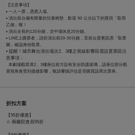
【注意事項】
▪︎ 一人一票，憑票入場。
▪︎ 演出前台備有限量的兒童椅墊，歡迎 90 公分以下的寶貝「取用
乙個」喔！
▪︎ 演出全長約120分鐘，含中場休息20分鐘。
▪︎
LINE
上購票者，請於演出
前20
-30分鐘，至前台貴賓區憑「取票
圖」確認身份取票。
▪︎
提醒！
城市舞台
演出場次2、3樓之視線影響區需設置票區注
意事項：
本劇場觀眾席2、3樓座位前方設有安全防護玻璃，該座位部分觀
賞視角會受到接縫影響，
敬請審慎評估是否購買該席次票券。
折扣方案
【95折優惠】
☆ 兩廳院會員
95折
【9折優惠】