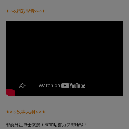
✴
⟣⟣
精彩影音
⟢⟢
✴
✴︎⟣⟣
故事大綱
⟢⟢✴︎
邪惡外星博士來襲！阿甯咕奮力保衛地球！