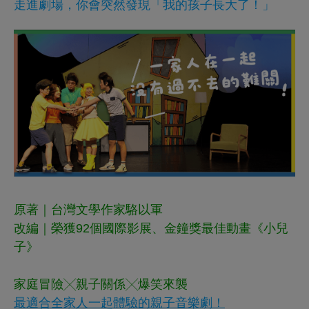
走進劇場，你會突然發現「我的孩子長大了！」
原著｜台灣文學作家駱以軍
改編｜榮獲
9
2
個國際影展、金鐘獎最佳動畫《小兒
子》
家庭冒險╳親子關係╳
爆笑來襲
最適合全家人一起體驗的親子音樂劇！