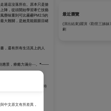
悠走過這沒落所在。原本只是搶
掛上陣，從頭開始學習牽亡技藝
最近瀏覽
塵味重到可比霧霾PM2.5的
珍最大難關，是她竟能親眼目睹
(演出結束)躍演《勸世三姊妹
劇
情書，還有所有生活其上的人
別應景，療癒力滿分⋯。❝——
且戲裡還有太多流行元素和時
ll be in TPAC in June 2024!
能與中文原文有所差異，