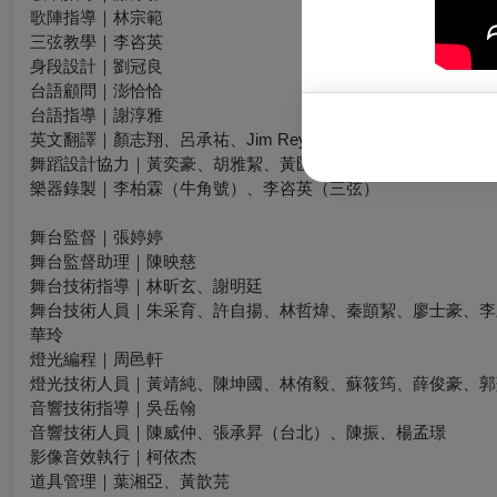
歌陣指導｜林宗範
三弦教學｜李咨英
身段設計｜劉冠良
台語顧問｜澎恰恰
台語指導｜謝淳雅
英文翻譯｜顏志翔、呂承祐、Jim Reynolds
舞蹈設計協力｜黃奕豪、胡雅絜、黃匯森
樂器錄製｜李柏霖（牛角號）、李咨英（三弦）
舞台監督｜張婷婷
舞台監督助理｜陳映慈
舞台技術指導｜林昕玄、謝明廷
舞台技術人員｜朱采育、許自揚、林哲煒、秦顗絜、廖士豪、李
華玲
燈光編程｜周邑軒
燈光技術人員｜黃靖純、陳坤國、林侑毅、蘇筱筠、薛俊豪、郭
音響技術指導｜吳岳翰
音響技術人員｜陳威仲、張承昇（台北）、陳振、楊孟璟
影像音效執行｜柯依杰
道具管理｜葉湘亞、黃歆芫