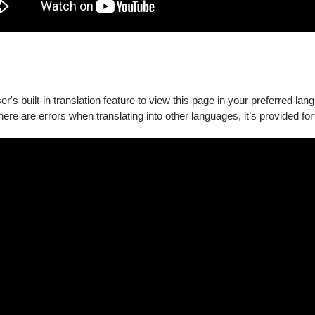
's built-in translation feature to view this page in your preferred lan
there are errors when translating into other languages, it’s provided for
宇（高雄）、呂承祐、王為、曾思瑜、胡雅絜、李旻潔、黃奕豪、