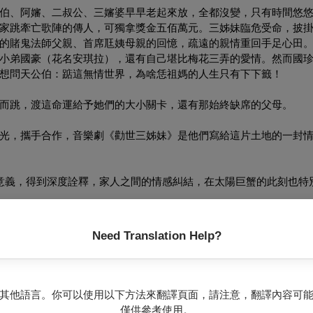
伯、阿嬸、二叔公、三嬸婆早早老起來放，全都沒變，只有時間悠
家跳牽亡歌陣的傳人，可獨拿獎金五佰萬元。三姊妹臨危受命，披
的賭鬼法師父親、首席尫姨母親的回憶，疏遠的親情重回手足心田。風
小弟國豪（花名安琪拉），還有自己堪比梅花三弄的愛情。然而國
想問天公伯：踮這無情世界，為啥恁祖媽的人生只有下下籤！
而跳，渡這命運給予她們的大小關卡，還有那始終缺席的父母。
光，攜手合作，音樂劇《勸世三姊妹》是他們寫給這片土地的一封
意義，得到深度詮釋，家人之間的情感糾結，在太陽巨蟹的此刻也特
！❝——
#滅火器FireEX
我的一次回顧。❝——
#吳慷仁
Need Translation Help?
的儀式感到陌生，但藉由表演藝術認識台灣傳統文化蠻有意思的，而
seconds! More than a year of preparation, Don’t Cry, Dancing Girls wi
其他語言。你可以使用以下方法來翻譯頁面，請注意，翻譯內容可
僅供參考使用。