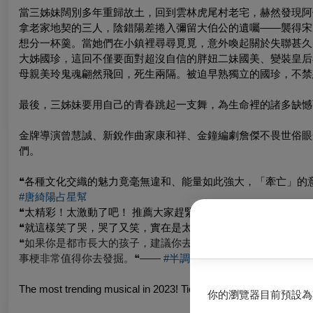
當三姊妹闊別多年重歸故土，回到雲林虎尾村老宅，赫然發現阿
拿老家地契的三人，陰錯陽差捲入彌留大伯公的遺囑——襲得宋
想分一杯羹。當她們在小鎮裡尋尋覓覓，意外喚起關於失聯甚久
大姊國珍，這回不僅要面對超沒自信的胖妞二妹國美、變裝皇后
母親美玲鬼魂翩然飛回，死生兩隔。被迫早熟獨立的國珍，不禁
最後，三姊妹要用自己的青春跳起一支舞，為生命裡的諸多缺憾
金牌導演曾慧誠、新銳作曲家康和祥、金鐘編劇詹傑不畏世俗眼
們。
❝各種文化交織的魅力竟毫無違和、能量如此強大，「牽亡」的
#唐綺陽占星幫
❝太精彩！太激動了吧！ 推薦大家趕緊去看戲，一定是大拇指的
❝就這樣笑了哭，哭了又笑，實在是太洩壓了…對家、對愛與自
❝如果你是都市長大的孩子，建議你去看看。或許你對牽亡這樣
事梗非常值得你去發掘。❝——
#半調子文青
The most trending musical in 2023! Tickets were sold out within 
你的瀏覽器目前預設為