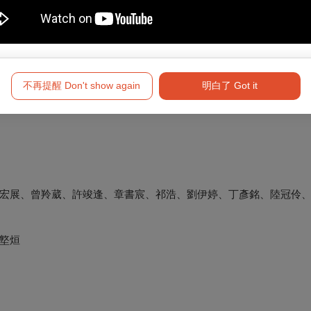
不再提醒 Don't show again
明白了 Got it
宏展、曾羚葳、許竣逢、章書宸、祁浩、劉伊婷、丁彥銘、陸冠伶
墪烜