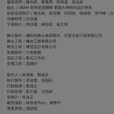
服裝管理｜陳亦婷、黎素秀、郭承達、黃金鈴
梳化｜UBAH 美學造型團隊 實踐大學時尚設計學系
彩妝造型執行｜陳永維、翁佳磷、邱琇渝、張祐慈、曾均峰（台
排練助理｜許詠婕
字幕執行｜周佳霖、林怡宣、侯又加
舞台製作｜優旺特舞台佈景製作、石更文創工程有限公司
舞台工程｜
極光工程有限公司
燈光工程｜耀登設計有限公司
影像製作｜六角創藝
視訊工程｜聚光工作坊
音響工程｜震撼行
製作人｜林易衡、鄭涵文
執行製作｜李波楚、張韶砡
行銷統籌｜鄭涵文
行銷宣傳｜劉又菱、方怡婷
宣傳片｜朱洛正
劇照攝影｜林政億Terry、楊惟中
專案票務｜凌韻筑