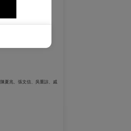
、陳夏兆、張文信、吳重諒、戚