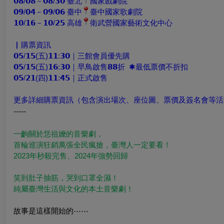
𝟬𝟴/𝟬𝟴－𝟬𝟴/𝟯𝟬 臺北
國家戲劇院
𝟬𝟵/𝟬𝟰－𝟬𝟵/𝟬𝟲 臺中
臺中國家歌劇院
𝟭𝟬/𝟭𝟲－𝟭𝟬/𝟮𝟱 高雄
衛武營國家藝術文化中心
▏購票資訊
𝟬𝟱/𝟭𝟱(五)𝟭𝟭:𝟯𝟬｜三館會員優先購
𝟬𝟱/𝟭𝟱(五)𝟭𝟲:𝟯𝟬｜早鳥啟售𝟴𝟴折  ✱最低票價不折扣
𝟬𝟱/𝟮𝟭(四)𝟭𝟭:𝟰𝟱｜正式啟售
更多詳細購票資訊（包含演出場次、座位圖、票價及簽名會等活
-----
一齣關於恁祖嬤的音樂劇，
首輪巡演狂銷萬張全民瘋搶，臺灣人一定要看！
2023年秒殺完售、2024年強勢回歸
笑到肚子抽筋，哭到口罩全濕！
純屬臺灣生活與文化的本土音樂劇！
故事是這樣開始的⋯⋯