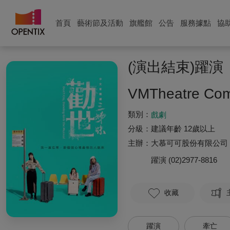
首頁
藝術節及活動
旗艦館
公告
服務據點
協
(演出結束)躍
VMTheatre Comp
類別：
戲劇
分級：
建議年齡 12歲以上
主辦：
大慕可可股份有限公司
躍演
(02)2977-8816
收藏
躍演
牽亡