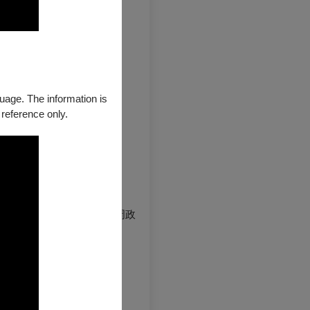
guage. The information is
 reference only.
黃匯森、周宛怡、周貞妤、周政