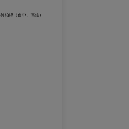
、吳柏緯（台中、高雄）