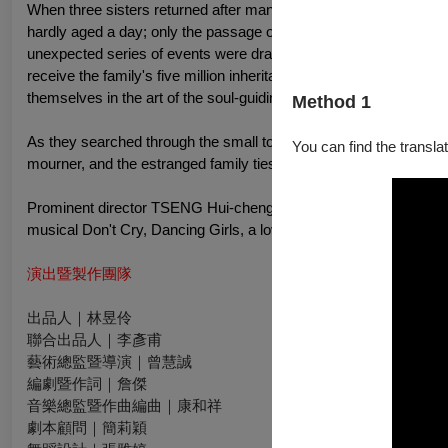
When three sisters returned after many years to their old family h
hardly aged a day; only the passage of time had left its mark on the 
unexpected series of events were drawn into their second great
receive the family's five million inheritance. The three sisters too
themselves in the art of the soul-guiding song.
Method 1
As they searched through the small town, they unexpectedly evoke
You can find the translat
mourner, and the estranged family ties, at long last, emerged one 
Prominent director TSENG Hui-cheng, emerging composer Rober
musical Don't Cry, Dancing Girls, a love letter to their homeland 
演出暨製作團隊
出品人｜林昱伶
聯合出品人｜李彥甫
藝術總監暨導演｜曾慧誠
編劇暨作詞｜詹傑
音樂總監暨作曲編曲｜康和祥
劇本顧問｜簡莉穎