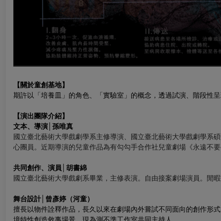
【關於童創基地】
期許以「培養皿」的角色、「實驗室」的概念，透過試演、階段性呈
【演出團隊介紹】
文本、導演│孫唯真
國立臺北藝術大學戲劇學系主修導演、國立臺北藝術大學戲劇學系碩
心團員。近期導演的兒童作品為有勾勾手合作社兒童劇場《永遠不要長
共同創作、演員│胡書綿
國立臺北藝術大學戲劇系
畢業，
主修表演。自由接案劇場演員。閒暇
舞台設計│曾彥婷（河童）
擅長以物件詮釋作品，長久以來在劇場內外嘗試不同面向的創作形式
境特性創造敘事場景。現為測不準工作室共同主持人。