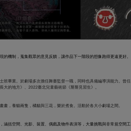
現的機制，蒐集觀眾的意見反饋，讓作品下一階段的想像跑得更遠更好。
士班
畢業。於劇場多次擔任舞臺監督一職，同時也具備編導演能力。曾任
大的地方》、2022臺北兒童藝術節《掰掰見習生》。
畫畫，養貓兩隻，橘貓與三花，樂於煮食。活動於各大小劇場之間。
，涵括空間、光影、裝置、偶戲及物件表演等，大量挑戰與非常規空間工