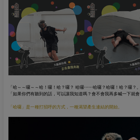
「哈～～囉～～哈！囉！哈？囉？ 哈囉⋯⋯哈囉？哈囉！哈？囉？
「如果你們有聽到的話，可以讓我知道嗎？會不會我再多喊一下就會
「哈囉」是一種打招呼的方式，一種渴望產生連結的開始。