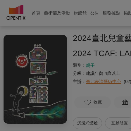
首頁
藝術節及活動
旗艦館
公告
服務據點
協
2024臺北兒
2024 TCAF: LA
類別：
親子
分級：
建議年齡 4歲以上
主辦：
臺北表演藝術中心
(02
收藏
沉浸式體驗
互動裝置