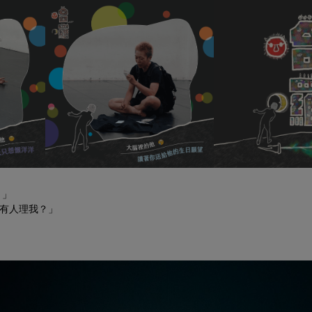
。」
有人理我？」