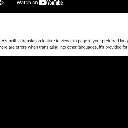
's built-in translation feature to view this page in your preferred lan
there are errors when translating into other languages, it’s provided for