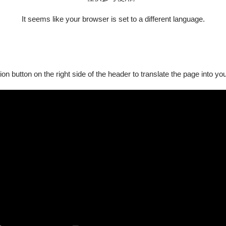
It seems like your browser is set to a different language.
ion button on the right side of the header to translate the page into y