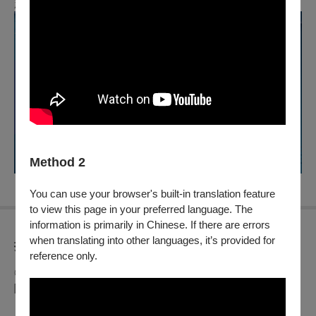
起參與。
Method 2
You can use your browser's built-in translation feature
to view this page in your preferred language. The
information is primarily in Chinese. If there are errors
when translating into other languages, it’s provided for
折扣方案
reference only.
◎身心障礙人士及陪同者1名購票5折優待，入場時應出示身心
障礙手冊，陪同者與身障者需同時入場