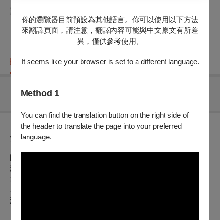
簡伯修指揮
你的瀏覽器目前預設為其他語言。你可以使用以下方法
來翻譯頁面，請注意，翻譯內容可能與中文原文有所差
異，僅供參考使用。
It seems like your browser is set to a different language.
購票資訊
節目介紹
折扣方案
重要須知
Method 1
無可售場次
You can find the translation button on the right side of
the header to translate the page into your preferred
language.
節目介紹
國內外獲獎無數的臺北市私立復興實驗高級中學弦樂團年度公
演，今年特別以公益音樂會的型式從台北傳送愛心到高雄，本
場音樂會融合教育、文化、社區、和㙯術。 音樂會售票特別
為弱勢及公益團體募款並邀請團體一同欣賞音樂會。音樂會將
演奏多首耳熟能詳及經典曲目《久石讓：霍爾的移動城堡》、
《小約翰．史特勞斯：蝙蝠序曲弦樂版》等，期待您與我們一