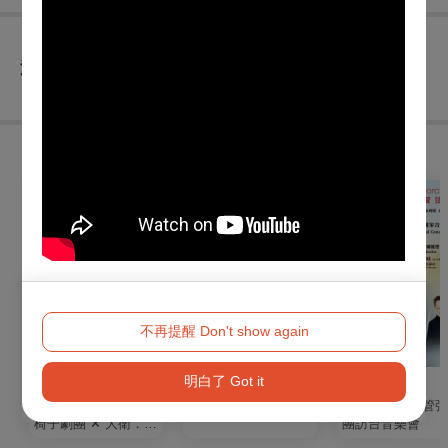
查看
退換須知
購買此節目的人，也買了...
不再提醒 Don't show again
明白了 Got it
戲劇
戲劇
音樂
2026秋天藝術節 四把
職男人生4-笑の祭典
2026亞洲青年管
椅子劇團 ✕ 大衛．吉
團訪台音樂會
塞森《如果我有寫信