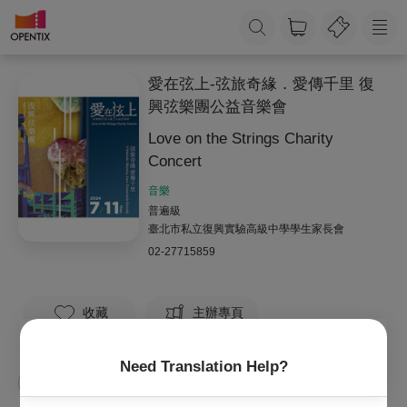
愛在弦上-弦旅奇緣．愛傳千里 復
興弦樂團公益音樂會
Love on the Strings Charity
Concert
音樂
普遍級
臺北市私立復興實驗高級中學學生家長會
02-27715859
收藏
主辦專頁
Need Translation Help?
臺北市私立復興實驗高級中學弦樂團
葉政德指揮