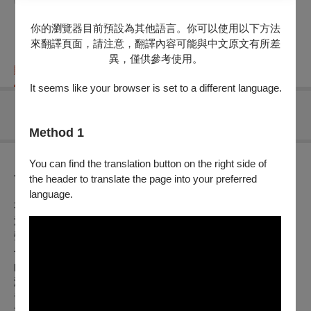
你的瀏覽器目前預設為其他語言。你可以使用以下方法
來翻譯頁面，請注意，翻譯內容可能與中文原文有所差
異，僅供參考使用。
購票資訊
節目介紹
折扣方案
重要須知
It seems like your browser is set to a different language.
無可售場次
Method 1
You can find the translation button on the right side of
節目介紹
the header to translate the page into your preferred
language.
本計畫為亞特愛樂合唱團「亞特之聲Voices of Art」系列演出
活動之九，為本團2024年之年度音樂會。演出主題訂為「重
·
聲」, 不僅僅是意味著本團聲音的[重生], 同時我們也將演唱古
今中外不同時期重新編曲的曲目。經由不同編曲所展現出不同
的風貌, 彷彿是給了樂曲全新的生命。
且我們將以不同編制的
演唱方式, 呈現男聲、女聲、小組重唱及合唱多樣性的演出, 讓
音樂與聲音都得到[重生]。本次演出的曲目豐富多元, 涵蓋各種