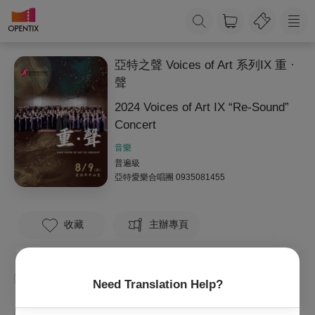
亞特之聲 Voices of Art 系列IX 重 ·
聲
2024 Voices of Art IX “Re-Sound”
Concert
音樂
普遍級
亞特愛樂合唱團
0935081455
收藏
主辦專頁
亞特愛樂合唱團
潘國慶
張鉯雯
Need Translation Help?
合唱