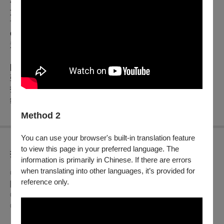
不同時期的音樂風格, 在語言上, 除中文外,
我們將演唱拉丁
文、英、德、西班牙等不同國家與族群的歌曲; 且特地選唱多
首當代本土青年作曲家的創作, 並將世界首演由印尼音樂家
Cherly Susanti全新創作的合唱曲[Time]
。讓優質的作品傳唱久
遠, 以達到推廣合唱的目的。
[演出團隊]
亞特愛樂合唱團
指揮: 潘國慶
鋼琴: 張鉯雯
Method 2
You can use your browser's built-in translation feature
to view this page in your preferred language. The
折扣方案
information is primarily in Chinese. If there are errors
when translating into other languages, it’s provided for
◎身心障礙人士及陪同者1名購票5折優待，入場時應出示身心
reference only.
障礙手冊，陪同者與身障者需同時入場
◎65歲以上年長者購票可享7折優惠，入場時請出示證件
◎兩廳院付費會員9折