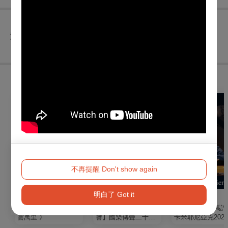
查看
退換須知
購買此節目的人，也買了...
不再提醒 Don't show again
明白了 Got it
戲劇
音樂
音樂
明華園黃字戲劇團《
【百戲千音‧共鳴迴
聖光煉焰～托馬許
雲萬里 》
響】國樂傳聲二十年
卡米耶尼亞克202
─絲竹情長續今朝
灣音樂會