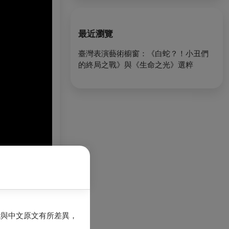
最近瀏覽
臺灣表演藝術櫥窗：《白蛇？！小丑們
的終局之戰》與《生命之光》選粹
能與中文原文有所差異，