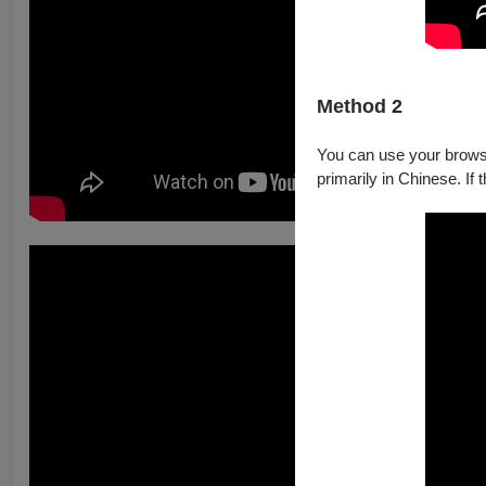
Method 2
You can use your browser
primarily in Chinese. If 