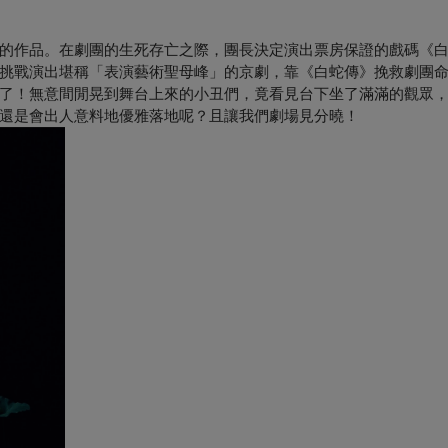
的作品。在劇團的生死存亡之際，團長決定演出票房保證的戲碼《
挑戰演出堪稱「表演藝術聖母峰」的京劇，靠《白蛇傳》挽救劇團
了！無意間閒晃到舞台上來的小丑們，竟看見台下坐了滿滿的觀眾
還是會出人意料地優雅落地呢？且讓我們劇場見分曉！