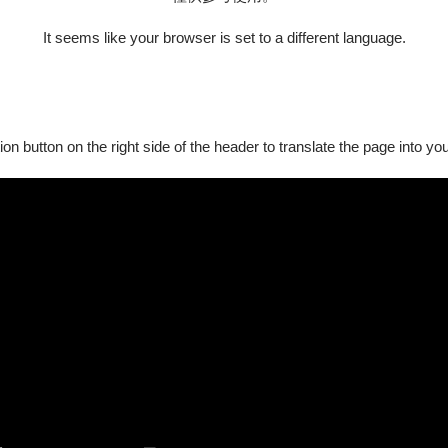
It seems like your browser is set to a different language.
ion button on the right side of the header to translate the page into y