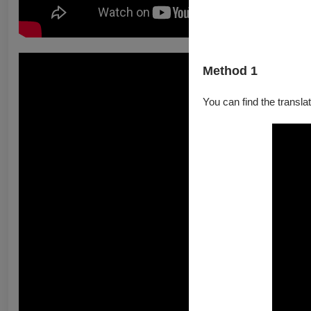
Method 1
You can find the translat