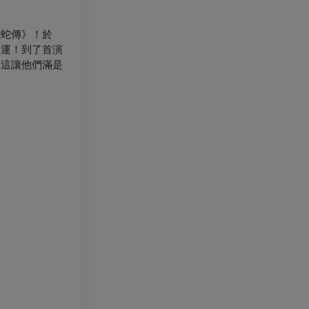
白蛇傳》！於
命運！到了首演
，這讓他們滿是