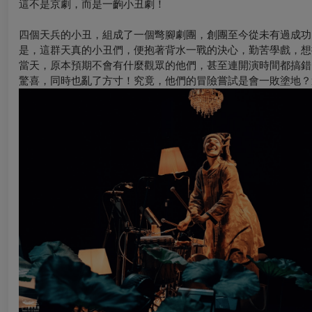
這不是京劇，而是一齣小丑劇！
四個天兵的小丑，組成了一個彆腳劇團，創團至今從未有過成功
是，這群天真的小丑們，便抱著背水一戰的決心，勤苦學戲，想
當天，原本預期不會有什麼觀眾的他們，甚至連開演時間都搞錯
驚喜，同時也亂了方寸！究竟，他們的冒險嘗試是會一敗塗地？