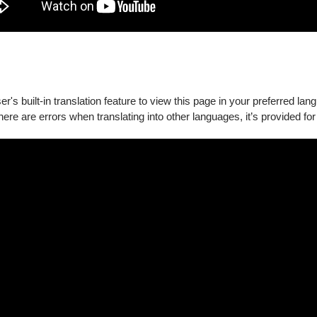
's built-in translation feature to view this page in your preferred lan
there are errors when translating into other languages, it’s provided for