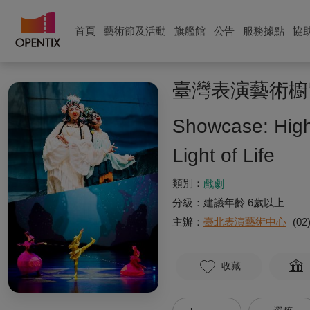
首頁
藝術節及活動
旗艦館
公告
服務據點
協
臺灣表演藝術櫥
Showcase: High
Light of Life
類別：
戲劇
分級：
建議年齡 6歲以上
主辦：
臺北表演藝術中心
(02
收藏