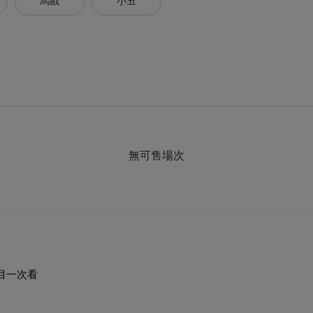
馬戲
小丑
無可售場次
節目一次看