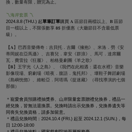
換，數量有限，贈完為止。
〽︎海岸套票 〽︎
2024.8.8 (THU.) 起
單筆訂單
購買
𝐀 區節目兩檔以上、𝐁 區節
目一檔以上，不限張數享 𝟴𝟱 折優惠（大廳節目不含最低票
級）。
【
𝐀】巴西音樂傳奇：吉貝托．吉爾《擁抱》、米洛．勞《安
蒂岡妮在亞馬遜》、吉賽兒．韋安《群浪》、馬可．達席爾
瓦．費雷拉《狂履》、柏格曼劇團《羊之歌》
【
𝐁】王宇光《人之島》、《我們在此相遇：還在水裡》音樂
影像現場、窮劇場《暗夜．腹語．鬼托邦》、壞鞋子舞蹈劇場
《島嶼恍惚》、維帢亞．阿塔瑪《捉迷藏》（尋找導演的七個
那個）
＊
寵愛會員預購禮抽獎券、山岸限量套票贈禮兌換券，禮品一
經兌換，皆無法退換票。兌換時請出示兌換券，兌換券遺失等
同喪失兌換資格，請多加留意。
＊
禮品兌換時間：2024.10.4 (FRI.) 起至 2024.12.1 (SUN.)，每
日 12:00-18:00
＊
禮品兌換地點：國家戲劇院地面層服務臺