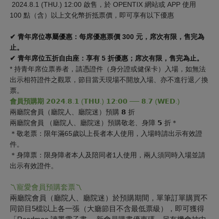
2024.8.1 (THU.) 12:00 啟售
，
於 OPENTIX 網站或 APP 使用
100 點（含）以上文化幣折抵票價，即可享有以下優惠
✔
青年席位專屬優惠：每席優惠票價 300 元，席次有限，售完為
止。
✔
青年席位五折自由座：享有 5 折優惠；席次有限，售完為止。
* 持青年席位票券者，請憑證件（身分證或健保卡）入場，如無法
出示相符證件之觀眾，節目當天現場不開放入場、亦不進行退／換
票。
會員預購期
𝟮𝟬𝟮𝟰.𝟴.𝟭 (𝗧𝗛𝗨.) 𝟭𝟮:𝟬𝟬 ── 𝟴.𝟳 (𝗪𝗘𝗗.)
兩廳院會員（廳院人、廳院迷）預購 𝟴 折
兩廳院會員 （廳院人、廳院迷）預購敬老、身障 𝟱 折＊
＊敬老票：限年滿65歲以上長者本人使用，入場時請出示有效證
件。
＊身障票：限身障者本人及陪同者1人使用，兩人須同時入場並請
出示有效證件。
寵愛會員預購套票
〽︎
〽︎
兩廳院會員（廳院人、廳院迷）於預購期間，
單筆訂單購買不
同節目5檔以上各一張
（大廳節目不含最低票級），即可獲得