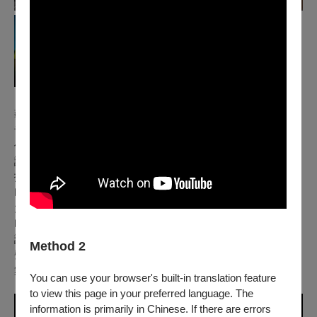
藝術總監｜鍾適芳 CHUNG Shefong
音樂總監、作曲、鋼琴｜Matthias Frey
作曲、吟唱｜鍾玉鳳 Chung Yufeng
說書人、吟唱｜羅思容 Lo Sirong
打擊樂｜Shadi Al Housh
吹管、打擊樂｜Rageed William
大提琴｜YUI
吟唱｜章素琳 'mic.usay.monari'
詩人｜Willy Siswanto
Method 2
聲音裝置｜成文 Cheng Wen
舞臺視覺｜Deden Bulqini
You can use your browser's built-in translation feature
to view this page in your preferred language. The
information is primarily in Chinese. If there are errors