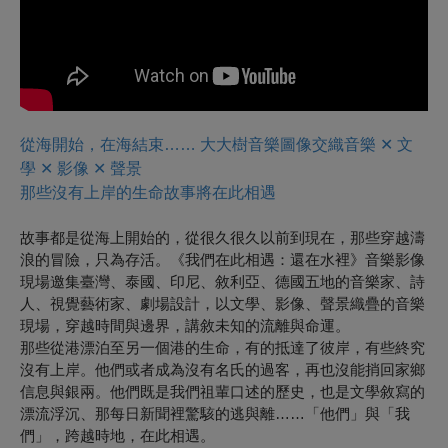
從海開始，在海結束…… 大大樹音樂圖像交織
音樂 ✕ 文
學 ✕ 影像 ✕ 聲景
那些沒有上岸的生命故事將在此相遇
故事都是從海上開始的，從很久很久以前到現在，那些穿越濤
浪的冒險，只為存活。《我們在此相遇：還在水裡》音樂影像
現場邀集臺灣、泰國、印尼、敘利亞、德國五地的音樂家、詩
人、視覺藝術家、劇場設計，以文學、影像、聲景織疊的音樂
現場，穿越時間與邊界，講敘未知的流離與命運。
那些從港漂泊至另一個港的生命，有的抵達了彼岸，有些終究
沒有上岸。他們或者成為沒有名氏的過客，再也沒能捎回家鄉
信息與銀兩。他們既是我們祖輩口述的歷史，也是文學敘寫的
漂流浮沉、那每日新聞裡驚駭的逃與離……「他們」與「我
們」，跨越時地，在此相遇。