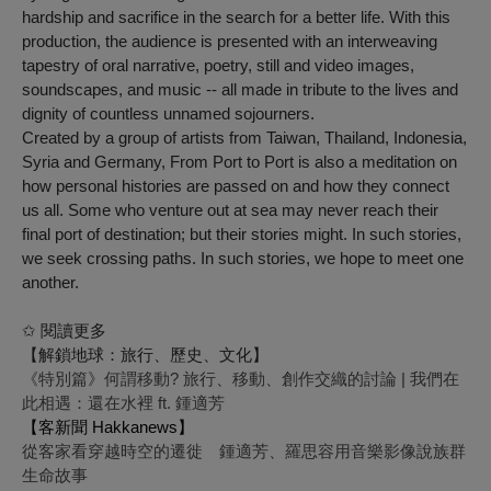
hardship and sacrifice in the search for a better life. With this
production, the audience is presented with an interweaving
tapestry of oral narrative, poetry, still and video images,
soundscapes, and music -- all made in tribute to the lives and
dignity of countless unnamed sojourners.
Created by a group of artists from Taiwan, Thailand, Indonesia,
Syria and Germany, From Port to Port is also a meditation on
how personal histories are passed on and how they connect
us all. Some who venture out at sea may never reach their
final port of destination; but their stories might. In such stories,
we seek crossing paths. In such stories, we hope to meet one
another.
✩ 閱讀更多
【解鎖地球：旅行、歷史、文化】
《特別篇》何謂移動? 旅行、移動、創作交織的討論 | 我們在
此相遇：還在水裡 ft. 鍾適芳
【客新聞 Hakkanews】
從客家看穿越時空的遷徙 鍾適芳、羅思容用音樂影像說族群
生命故事