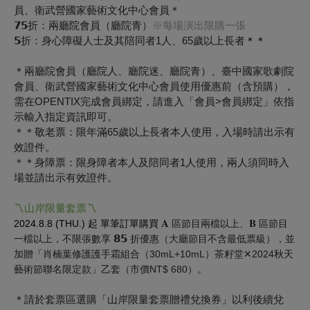
員、衛武營國家藝術文化中心會員＊
𝟳𝟱折：兩廳院會員（廳院青）
※每場演出限購一張
𝟱折：身心障礙人士及其陪同者1人、65歲以上長者
＊
＊
＊兩廳院會員（廳院人、廳院迷、廳院青）、臺中國家歌劇院
會員、衛武營國家藝術文化中心會員使用優惠前（含預購），
需在OPENTIX完成會員綁定，請進入「會員>會員綁定」依指
示輸入指定資訊即可。
＊＊敬老票：限年滿65歲以上長者本人使用，入場時請出示有
效證件。
＊＊身障票：限身障者本人及陪同者1人使用，兩人須同時入
場並請出示有效證件。
〽︎山岸限量套票〽︎
𝐀
𝐁
2024.8.8 (THU.) 起
單筆訂單
購買
區節目兩檔以上、
區節目
𝟴𝟱
一檔以上
，不限張數享
折優惠（大廳節目不含最低票級），並
加贈「肖楠葉修護護手霜組合（30mL+10mL）茶籽堂✕2024秋天
藝術節聯名限定款」乙套（市價NT$ 680）。
＊請於套票區選購「山岸限量套票贈禮兌換券」以利後續兌