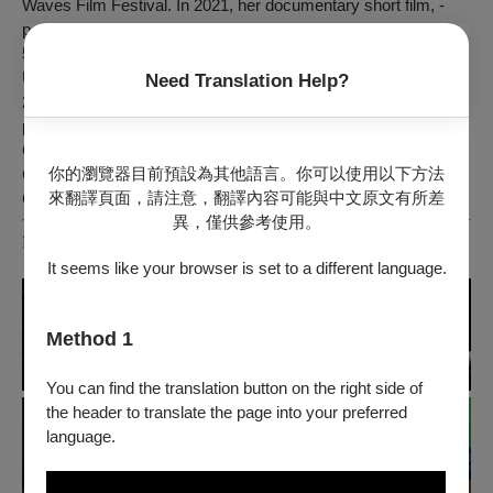
Waves Film Festival. In 2021, her documentary short film, -
ports, was nominated in the program director category of the
58 th Golden Bell Awards. Her 2022 curatorial project
Unaccounted Travelogue (MoCA Taipei) was nominated in the
Need Translation Help?
21 st Taishin Arts Award. She is currently an associate
professor in the College of Communication at National
Chengchi University and a guest lecturer in the MA in
你的瀏覽器目前預設為其他語言。你可以使用以下方法
Curatorial Practice Program, Faculty of Fine and Applied Arts,
來翻譯頁面，請注意，翻譯內容可能與中文原文有所差
Chulalongkorn University in Thailand.
異，僅供參考使用。
製作團隊 Credits
It seems like your browser is set to a different language.
Method 1
You can find the translation button on the right side of
the header to translate the page into your preferred
language.