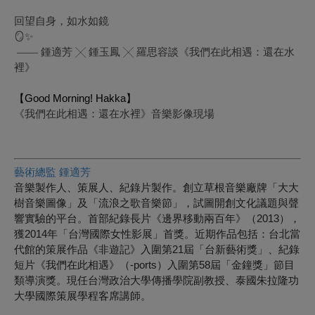
回望自身，如水如鏡
🪞✨
—— 鍾適芳 ╳ 鍾玉鳳 ╳ 羅思容談《我們在此相遇：還在水
裡》
【Good Morning! Hakka】
《我們在此相遇：還在水裡》音樂影像現場
藝術總監 鍾適芳
音樂製作人、策展人、紀錄片製作。創立草根音樂廠牌「大大
樹音樂圖像」及「流浪之歌音樂節」，試圖開創文化議題與聲
響實驗的平台。首部紀錄長片《邊界移動兩百年》（2013），
獲2014年「台灣國際女性影展」首獎。近期作品包括：台北當
代館的策展作品《非遊記》入圍第21屆「台新藝術獎」、紀錄
短片《我們在此相遇》（-ports）入圍第58屆「金鐘獎」節目
類導演獎。現任台灣政治大學傳播學院副教授、泰國朱拉隆功
大學國際策展學程客席講師。