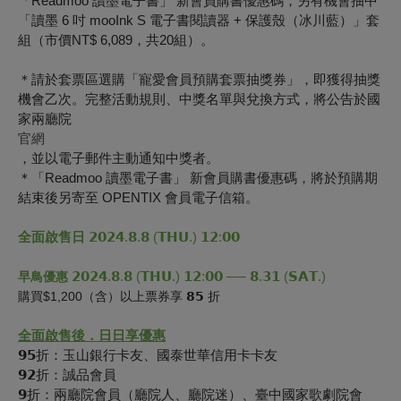
「Readmoo 讀墨電子書」 新會員購書優惠碼，另有機會抽中
「讀墨 6 吋 mooInk S 電子書閱讀器 + 保護殼（冰川藍）」套
組（市價NT$ 6,089，共20組）。
＊請於套票區選購「寵愛會員預購套票抽獎券」，即獲得抽獎
機會乙次。完整活動規則、中獎名單與兌換方式，將公告於國
家兩廳院
官網
，並以電子郵件主動通知中獎者。
＊「Readmoo 讀墨電子書」 新會員購書優惠碼，將於預購期
結束後另寄至 OPENTIX 會員電子信箱。
全面啟售日
𝟮𝟬𝟮𝟰.𝟴.𝟴 (𝗧𝗛𝗨.) 𝟭𝟮:𝟬𝟬
𝟮𝟬𝟮𝟰.𝟴.𝟴 (𝗧𝗛𝗨.) 𝟭𝟮:𝟬𝟬 ── 𝟴.𝟯𝟭 (𝗦𝗔𝗧.)
早鳥優惠
購買$1,200（含）以上票券享 𝟴𝟱 折
全面啟售後．日日享優惠
𝟵𝟱折：玉山銀行卡友、國泰世華信用卡卡友
𝟵𝟮折：誠品會員
𝟵折：兩廳院會員（廳院人、廳院迷）、臺中國家歌劇院會