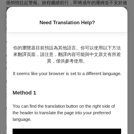
係悄悄拉起警報。旅程繼續前行，即將成年的珊姆並不安於做
那個被期待的好女兒。全片伴隨三人旅途捕捉山林景緻，走過
靜謐山谷、行經攢動溪流，一幕幕串場風景巧妙呼應人物心
境，暗示角色間不安躁動的緊張關係。影壇新銳獨挑大樑，靈
Need Translation Help?
動演繹青少女內心微妙變化，令人驚艷。
On a weekend backpacking trip in the Catskills, 17-year-old
你的瀏覽器目前預設為其他語言。你可以使用以下方法
Sam contends with the competing egos of her father and his
來翻譯頁面，請注意，翻譯內容可能與中文原文有所差
oldest friend. India Donaldson’s intimate feature debut deploys
異，僅供參考使用。
a deceptively simple narrative imbued with poetry and humor
to wrestle with weighty truths about teenage girlhood.
It seems like your browser is set to a different language.
印蒂雅唐諾森 India Donaldson
電影導演、編劇，生長於電影家庭，長年於美國洛杉磯創作。
Method 1
短片作品包括《Medusa》（2018）、《Hannahs》
（2019）、《If Found》（2020）等片。《露營悄悄話》是她
You can find the translation button on the right side of
的首部劇情長片作品，於日舞影展首映後，入選坎城導演雙
the header to translate the page into your preferred
週，角逐金攝影機獎。
language.
India Donaldson is a Los Angeles–based filmmaker and