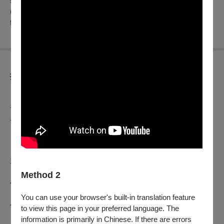
screenwriter. Her short films include Medusa (2018), Hannahs
(2019), and If Found (2020). Good One is Donaldson's debut
feature film.
折扣方案
【電影票券】
早鳥票券
銷售時間：07.23（二）13:00起－08.20（二）23:59
止
早鳥套票：600元／套
（一套可兌換3張電影優惠券）
※僅限於OPENTIX線上售票平台購買與兌換
早鳥單場票：220元／張
單場票券
銷售時間：08.21（三）00:00起
全票：250元／張
Method 2
優惠票券
銷售時間：07.23（二）13:00起
團體票：175元／張
（單一場次購買10張以上享全票7折
You can use your browser's built-in translation feature
優惠）
to view this page in your preferred language. The
※僅限於OPENTIX線上售票平台購買
information is primarily in Chinese. If there are errors