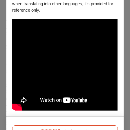
敬老愛心票：125元／張
when translating into other languages, it’s provided for
reference only.
【論壇票券】
銷售時間：07.23（二）13:00起
大師論壇
單日全票：250元／張
單日敬老愛心票：125元／張
※持大師論壇單日票者，可自由參加當日所有大師論壇場次，
並依現場工作人員引導進出會場。
日舞論壇
單場全票：100元／張
敬老愛心票：50元／張
注意事項：
1. 影展期間可於光點華山亞洲日舞影展服務台購票，不提供取
票服務。
2. 敬老愛心兒童票：僅供年滿65歲以上長者、身心障礙人士與
乙名必要陪同者（需同時入場）購買，入場時請出示相關證
件，否則須補成全票。
3. 影展服務台營業時間為每日首場開演前30分鐘起至末場開演
後20分鐘止。