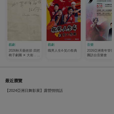
戲劇
戲劇
音樂
2026秋天藝術節 四把
職男人生4-笑の祭典
2026亞洲青年管
椅子劇團 ✕ 大衛．吉
團訪台音樂會
塞森《如果我有寫信
給你》
最近瀏覽
【2024亞洲日舞影展】露營悄悄話