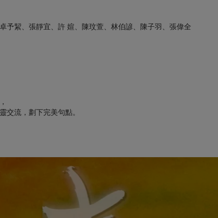
卓予絜、張靜宜、許 媗、陳玟萱、林伯諺、陳⼦⽻、張偉全
，
靈交流，劃下完美句點。