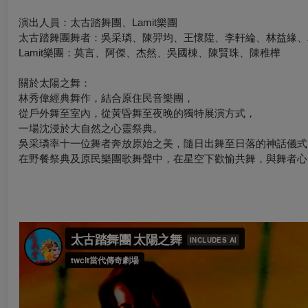
演出人員：太古踏舞團、Lamit
樂團
太古踏舞團舞者：吳采璘、陳羿均、王懷陞、李軒綸、林益緣、
Lamit樂團：莫言、阿傑、杰然、吳國棟、陳賢珠、陳稚樺
關於太陽之舞：
林秀偉經典舞作，結合原住民音樂團，
從戶外舞至室內，從黃昏舞至夜晚的獨特展演方式，
一場沈浸於大自然之心靈祭典。
吳采璘率十一位舞者奔放原始之美，隨日出舞至日落的神話儀式
在野餐祭典及原民樂團歌舞聲中，在星空下歡愉共舞，與舞者心