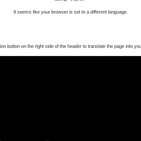
It seems like your browser is set to a different language.
演出內容名稱
：
～
白狼兀立山巔，向空長
ion button on the right side of the header to translate the page into y
喚醒宇宙大自然。
～
12顆太陽，一天放一
來玩。
中 ：
～
天空，展開一場又一場
，
一片狂塵。
～
烏雲籠罩，哀嘆生命逝