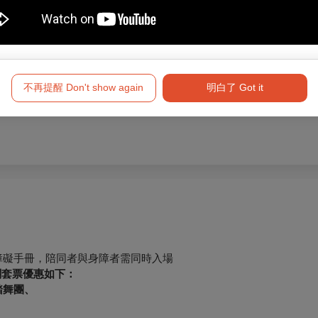
自然，攜手共舞，
天地和諧，回歸心靈美
境。
7:30截止售票
，再請留意。
不再提醒 Don't show again
明白了 Got it
障礙手冊，陪同者與身障者需同時入場
關套票優惠如下：
踏舞團、
、