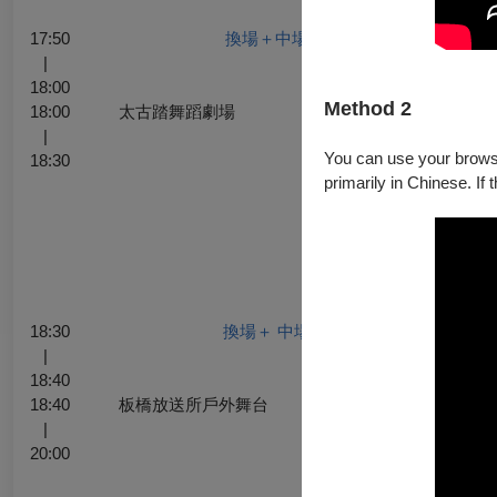
去，
17:50
換場＋中場時間
|
18:00
Method 2
18:00
太古踏舞蹈劇場
日暮
|
紅土 
You can use your browser
18:30
黃昏
primarily in Chinese. If 
野，
⽇落
神夢 
太陽
裡， 
間。
18:30
換場＋ 中場時間
|
18:40
18:40
板橋放送所戶外舞台
祭典
|
祈舞 
20:00
營火
食風