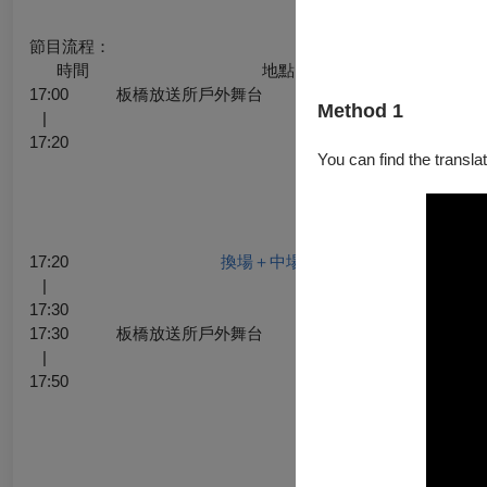
節目流程：
時間
地點
17:00
板橋放送所戶外舞台
日出 
Method 1
|
呼喚 
17:20
一頭
You can find the translat
嘯，
童舞 
天上有
顆出
17:20
換場＋中場時間
|
17:30
17:30
板橋放送所戶外舞台
日正當
|
戰舞 
17:50
躍上
爭鬥
揚起
巫舞 
大片