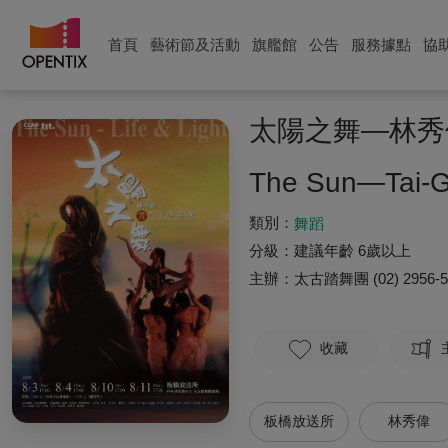
首頁
藝術節及活動
旗艦館
公告
服務據點
協
太陽之舞—林秀
The Sun—Tai-G
類別：
舞蹈
分級：
建議年齡 6歲以上
主辦：
太古踏舞團
(02) 2956-
收藏
板橋放送所
林秀偉