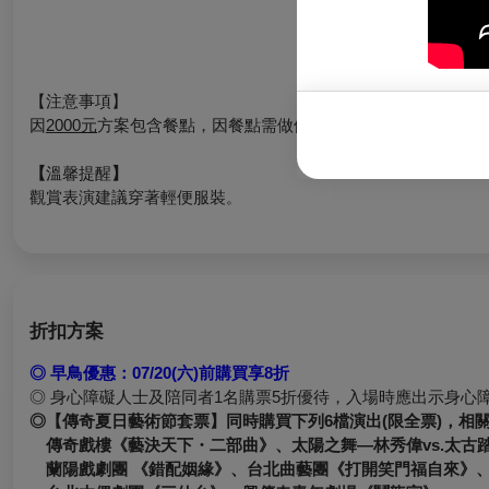
崇尚
祈禱
好之
【注意事項】
因
2000元
方案包含餐點，因餐點需做備餐安排，將
於演出前1天1
【
溫馨提醒
】
觀賞表演建議穿著輕便服裝
。
折扣方案
◎ 早鳥優惠：07/20(六)前購買享8折
◎ 身心障礙人士及陪同者1名購票5折優待，入場時應出示身心
◎【傳奇夏日藝術節套票】同時購買下列6檔演出(限全票)，相
傳奇戲樓《藝決天下・二部曲》、
太陽之舞—林秀偉vs.太古
蘭陽戲劇團 《錯配姻緣》、
台北曲藝團《打開笑門福自來》