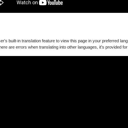
不捨，黑夜即將來臨。
：
～
's built-in translation feature to view this page in your preferred lan
流出的河，如血染紅荒
there are errors when translating into other languages, it’s provided for
日月正在對峙。
：
～
掉落在神話中、在夢
在歌聲穿越於叢林之
：
～
點燃熱情，共享原始美
味，