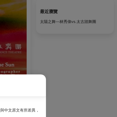
最近瀏覽
太陽之舞—林秀偉vs.太古踏舞團
能與中文原文有所差異，