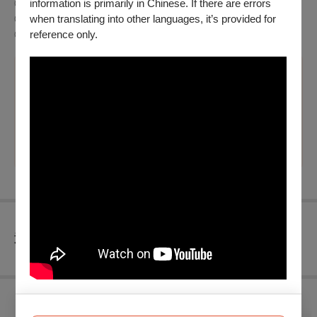
◎65歲以上年長者購票可享5折優惠，入場時請出示證件
information is primarily in Chinese. If there are errors
◎團票10張8折
when translating into other languages, it’s provided for
◎兩廳院會員9折
reference only.
溫馨提醒
※ 學生優惠資訊請至「昇平五洲園」FB粉絲專業查看或
私訊粉專
查看
退換須知
購買此節目的人，也買了...