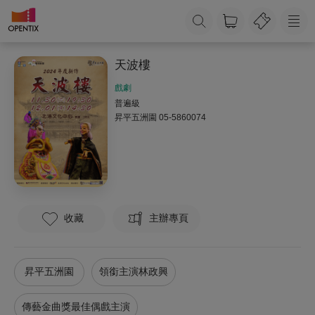
天波樓
戲劇
普遍級
昇平五洲園
05-5860074
收藏
主辦專頁
昇平五洲園
領銜主演林政興
傳藝金曲獎最佳偶戲主演