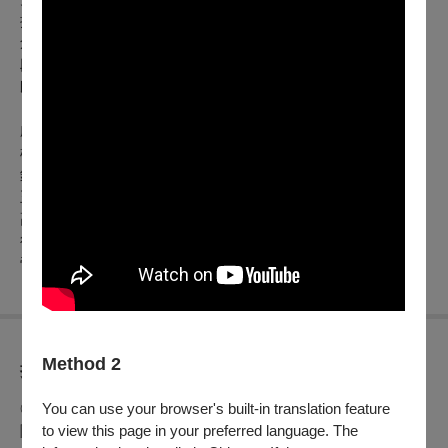
揭開大家的內心想法。
創作構想由家喻戶曉的《楊家將演義》出發，擷取其中經典橋
段「謝金吾拆天波樓」，藉奸臣王欽與謝金吾用計謀害楊六
郎，六郎不得已私下三關，焦贊夜殺謝金吾一家的故事……
劇情簡介：
楊家將一門忠烈，宋太祖御賜天波樓作為犒賞，北國大遼派王
欽潛入宋朝為奸細，以除掉楊家將為首要任務。
王欽聯合謝金吾以妨礙國家運作，將下馬坊收回，拆除天波樓
高度，以致楊令婆病倒，楊六郎冒死回家探望太君，焦贊莽撞
行事殺死謝金吾全家，皇帝要將二人處死，幸有八賢王請出先
帝開國金鐧力保，最終楊延昭、焦贊二人也免不了從軍之罪。
Method 2
折扣方案
◎身心障礙人士及陪同者1名購票5折優待，入場時應出示身心
You can use your browser's built-in translation feature
障礙手冊，陪同者與身障者需同時入場
to view this page in your preferred language. The