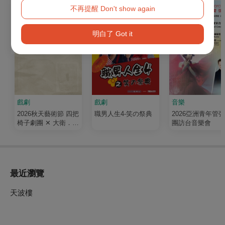
不再提醒 Don't show again
明白了 Got it
戲劇
戲劇
音樂
2026秋天藝術節 四把
職男人生4-笑の祭典
2026亞洲青年管
椅子劇團 ✕ 大衛．吉
團訪台音樂會
塞森《如果我有寫信
給你》
最近瀏覽
天波樓