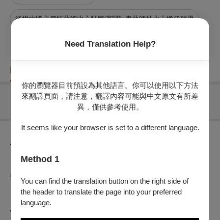
後場由國立傳統藝術中心駐團演訓計畫藝師林永志擔任領導
Need Translation Help?
購票資訊
節目介紹
折扣方案
重要須知
你的瀏覽器目前預設為其他語言。你可以使用以下方法
來翻譯頁面，請注意，翻譯內容可能與中文原文有所差
無可售場次
異，僅供參考使用。
It seems like your browser is set to a different language.
節目介紹
Method 1
※
本節目入選「傳統藝術開枝散葉
-113
年戲曲新作發表補助計
畫」
You can find the translation button on the right side of
the header to translate the page into your preferred
《天波樓》是楊家將故事中比較有內心感觸的戲，楊家將一門
language.
忠烈，最後只因天波樓高過金鑾殿三尺而遭受拆除的命運，究
竟它拆的是國家體政運作，還是皇帝的私心？《天波樓》就來