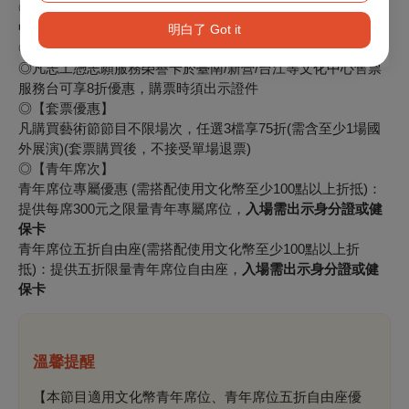
◎兩廳院會員、臺南藝術節之友、臺南藝友會員(原臺南文化
中心會員)享9折
明白了 Got it
◎團體票：同場節目購買4張享8折
◎凡志工憑志願服務榮譽卡於臺南/新營/台江等文化中心售票
服務台可享8折優惠，購票時須出示證件
◎【套票優惠】
凡購買藝術節節目不限場次，任選3檔享75折(需含至少1場國
外展演)(套票購買後，不接受單場退票)
◎【青年席次】
青年席位專屬優惠 (需搭配使用文化幣至少100點以上折抵)：
提供每席300元之限量青年專屬席位，
入場需出示身分證或健
保卡
青年席位五折自由座(需搭配使用文化幣至少100點以上折
抵)：提供五折限量青年席位自由座，
入場需出示身分證或健
保卡
溫馨提醒
【本節目適用文化幣青年席位、青年席位五折自由座優