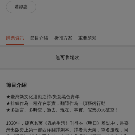
蕭靜惠
購票資訊
節目介紹
折扣方案
重要須知
無可售場次
節目介紹
★臺灣新文化運動之詩/失意黑色青年
★排練作為一種存在事實，翻譯作為一項藝術行動
★多語言、多時空，過去、現在、事實、假想の大破空！
1930年，捷克名著《蟲的生活》刊登在《明日》雜誌中，是臺
灣出版史上第一部西洋翻譯劇本。譯者黃天海，筆名孤魂，同