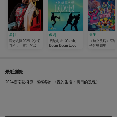
戲劇
戲劇
親子
國光劇團2026《永恆
果陀劇場《Crash,
《時空玫瑰》富瑜
時尚：小雪》演出
Boom Boom Love!》
子音樂劇場
演唱會音樂劇
最近瀏覽
2024臺南藝術節—淼淼製作《蟲的生活：明日的孤魂》