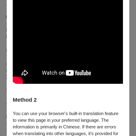
原著作者：
大杉栄、Karel Čapek 卡雷爾·恰佩克、Josef Čapek 約瑟夫·恰
佩克、黃天海（孤魂）、陳崁、王詩琅等
參考譯版：
Paul Selver、北村喜八、新居格、黃天海（孤魂）、杨乐云、
Peter Majer and Cathy Porter、耿一偉等
戲劇顧問：石婉舜、李憶銖、劉宥均
文獻研究：張晏菖
編導：吳暋泓
翻譯：劉宥均、吳暋泓、演員全體
演
員暨文本發展：林禹緒、陳懷駿、蕭靜惠、陳韋龍、童謹利
（依上場順序）
舞台設計：趙鈺涵
服裝設計：趙天誠
Method 2
燈光設計：林秉昕
音樂設計：千刃音樂工作室
You can use your browser's built-in translation feature
動作指導：黃程尉
to view this page in your preferred language. The
表演指導、音響執行：陳顥仁
information is primarily in Chinese. If there are errors
排演助理、舞台執行：李妍慧
when translating into other languages, it’s provided for