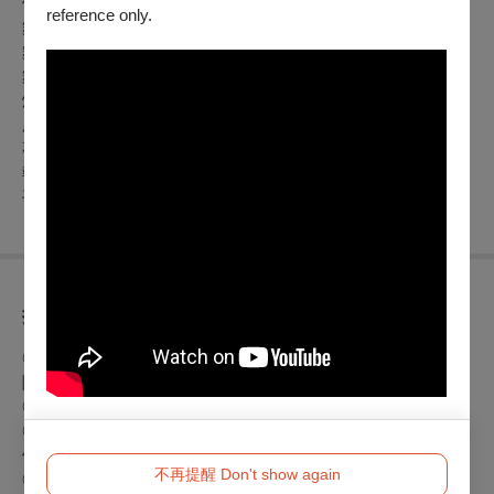
候補演員：陳韋龍
reference only.
舞台監督：李佳璘
舞台技術統籌：林惠兒
舞台技術人員：王薏涵、許綵汝
燈光技術人員：賴玉婕、陳曼芙、李佩蓉
服裝管理與梳化：林惠兒、陳柔安、侯詩亭
專案製作人：蔡欣穎
執行製作：王薏涵
平面設計：Wendy Huang
折扣方案
◎身心障礙人士及陪同者1名購票5折優待，入場時應出示身心
障礙手冊，陪同者與身障者需同時入場
◎學生購票享8折優惠(進場請出示證明)
◎65歲以上年長者及陪同者1名購票5折優待，入場時請出示證
件並同時入場
不再提醒 Don't show again
◎早鳥票：
8/1 12:00 至 8/31 23:59前，享75折