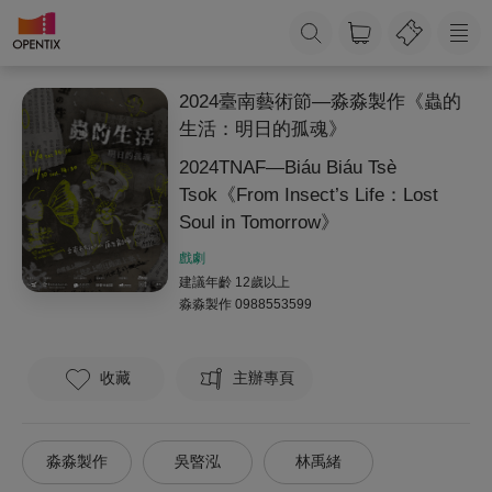
2024臺南藝術節—淼淼製作《蟲的
生活：明日的孤魂》
2024TNAF—Biáu Biáu Tsè
Tsok《From Insect’s Life：Lost
Soul in Tomorrow》
戲劇
建議年齡 12歲以上
淼淼製作
0988553599
收藏
主辦專頁
淼淼製作
吳暋泓
林禹緒