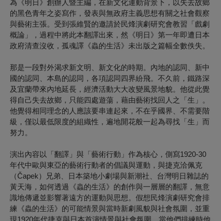
為《明日》創辦人暨主編，在新文化運動背景下，以失去故鄉
的黑色青年之姿寫作，發表與無政府主義思想有關之社會觀察
與藝術主張。受到張維賢的邀請於民烽演劇研究會教習「戲劇
概論」，過程中將此本翻譯出來，然《明日》第一年即遭日本
政府清查沒收，孤魂譯《蟲的生活》未出版之篇幅全數佚失。
那是一段對外渴求新文明、新文化的時期。內地的認同、新中
國的認同、本島的認同，各項認同四界紛飛。不久前，鐵路深
及宜蘭帶來內地延長，經濟活動大大改變風景地貌。他從此覺
得自己失去故鄉，只能四處遊蕩，藉由藝術找回人之「生」。
他覺得相同理念的人應該要串連起來，不在乎國界、不需要階
級，僅以最低限度的組織性，遍地開花般一起為尋找「生」而
努力。
演出內容以「翻譯」與「藝術行動」作為核心，側寫1920-30
年代中歐與東亞的藝術行動者的倡議與運動，與捷克洽佩克
（Čapek）兄弟、日本築地小劇場與新潮社、台灣明日雜誌的
黃天海，如何透過《蟲的生活》的創作與一層層的翻譯，無意
識地傳遞並影響著遠方的運動與思想。假想民烽演劇研究會排
練《蟲的生活》的可能情景與當時新劇風貌與社會氛圍，並重
現1920年代捷克與日本首演情景與社會氛圍。當他們排練時他