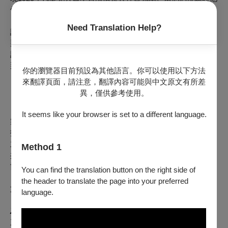
們在想什麼？當他們翻譯時他們在經歷什麼？
Need Translation Help?
誰是我的友朋？
那全世界的人類；
誰是我的敵人？
那全世界的人類。
你的瀏覽器目前預設為其他語言。你可以使用以下方法
——孤魂《孤魂》
來翻譯頁面，請注意，翻譯內容可能與中文原文有所差
異，僅供參考使用。
It seems like your browser is set to a different language.
製作團隊｜
指導單位：臺南市政府
主辦單位：臺南市政府文化局、財團法人臺南市文化基金會
Method 1
共同主辦單位：淼淼製作
協辦單位：影響·新劇場
You can find the translation button on the right side of
the header to translate the page into your preferred
文本出處：
language.
〈むだ花〉、𝘡𝘦 𝘻̌𝘪𝘷𝘰𝘵𝘢 𝘩𝘮𝘺𝘻𝘶《蟲的生活》、
𝘡𝘢𝘩𝘳𝘢𝘥𝘯𝘪́𝘬𝘶̊𝘷 𝘳𝘰𝘬《園丁的一年》、《明日》第一卷第一～
三期、《台湾総督府警察沿革誌》等