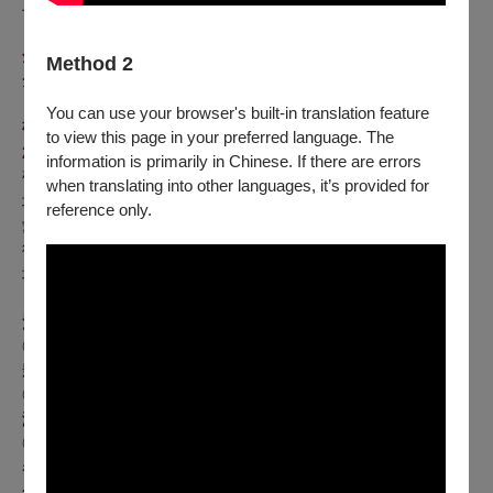
早鳥票：每張 85 元
全票啟售期間：8/16（五）00:00 起，至 8/25（日）20:40 止
Method 2
全 票：每張 100 元
You can use your browser's built-in translation feature
敬老／愛心啟售期間：8/04（日）13:00 起，至 8/25（日）
to view this page in your preferred language. The
20:40 止
information is primarily in Chinese. If there are errors
敬老票：每張 50 元（年滿 65 歲以上長者可享 5 折優待，入
when translating into other languages, it’s provided for
場須出示證件）
reference only.
愛心票：
（身心障礙人士及陪同者 1 名購票 5 折優
每張 50 元
待，入場時應出示身心障礙手冊，陪同者與身障者需同時入
場）
注意事項：
◎影展期間可於 SBC 星橋國際影城、統領威秀影城、中壢光
影電影館之「影展服務台」購票。
◎影展現場服務時間為每日首場開演前 30 分鐘起，至末場開
演後 20 分鐘止。
◎敬老／愛心票僅供 65 歲以上年長者或持身心障礙身份手冊
者與乙名必要陪同者購買，入場時請出示相關證明，否則須補
全票差額。