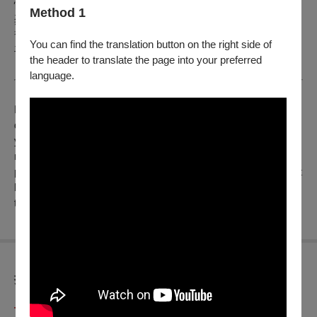
情，露西必須做出一個艱難的決定。本片為法國資深編導安德
Method 1
烈泰希內最新力作，攜手國際影后伊莎貝雨蓓、法國女星阿芙
皙雅艾薇、盧米埃影帝比斯卡亞，共同演繹引人入勝的精采對
You can find the translation button on the right side of
手戲，展開一段對人性與情感的拉扯糾纏。
the header to translate the page into your preferred
language.
Lucie is a specialized agent in the scientific police. Her solitary
daily life is disturbed by the arrival in her housing estate of a
young couple and their little girl. While Lucie gets to know her
new neighbors, she discovers that Yann, the father, is an anti-
police activist with a long criminal record. Lucie's moral conflict
between her professional conscience and her desire to help
this family will shake her certainties.
折扣方案
早鳥啟售期間：8/04（日）13:00 起，至 8/15（四）23:59 止