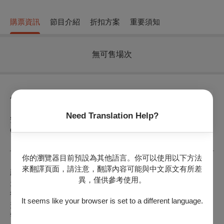
購票資訊
節目介紹
折扣方案
重要須知
無可售場次
節目介紹
Need Translation Help?
André TÉCHINÉ｜法國 France｜2024｜DCP｜
安德烈泰希內
Color｜85min
你的瀏覽器目前預設為其他語言。你可以使用以下方法
來翻譯頁面，請注意，翻譯內容可能與中文原文有所差
露西是一位鑑識科警員，自從伴侶離世後便過上獨居生活。一
異，僅供參考使用。
天，一對年輕夫婦帶著女兒搬進社區，成為露西的新鄰居，日
復一日的平凡生活讓露西逐漸打開封閉的心房。鄰家感情日漸
It seems like your browser is set to a different language.
升溫之際，露西偶然發現鄰居父親楊恩竟是一位罄竹難書的反
警人士，掙扎於人性與道德邊緣，徘徊於職業操守與鄰里之