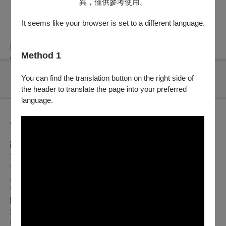
異，僅供參考使用。
It seems like your browser is set to a different language.
購票資訊
節目介紹
折扣方案
重要須知
Method 1
You can find the translation button on the right side of
無可售場次
the header to translate the page into your preferred
language.
節目介紹
亂入音樂圈的海關，以二年舉辦一場公益演出為目標！
第二場，帶來提琴學子都練過的孟德爾頌e小調協奏曲，搭配
華人熟悉的東方旋律《牧歌》、《豐收漁歌》，最後結束在聖
桑的前奏及隨想迴旋曲。演出中輔以適量的音樂解說與練琴心
得，票房收入將捐助「芒草心」，盼能給無家者多一點理解與
關懷。
演出曲目：
F. Mendelssohn (1809-1847) Violin Concerto op. 64