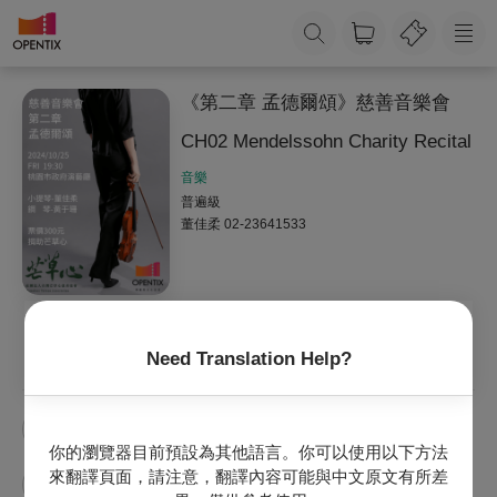
《第二章 孟德爾頌》慈善音樂會
CH02 Mendelssohn Charity Recital
音樂
普遍級
董佳柔
02-23641533
收藏
主辦專頁
Need Translation Help?
董佳柔
黃于珊
公益
你的瀏覽器目前預設為其他語言。你可以使用以下方法
來翻譯頁面，請注意，翻譯內容可能與中文原文有所差
慈善