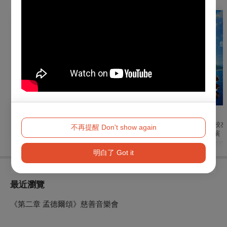
戲劇
音樂
音樂
國光劇團2026《永恆
交響最金曲
2026板橋高中校
不再提醒 Don't show again
時尚：小雪》演出
樂團18周年公演《
輝 Luminous》
明白了 Got it
最近瀏覽
《第二章 孟德爾頌》慈善音樂會