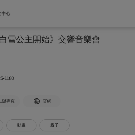
助中心
白雪公主開始》交響音樂會
25-1180
主辦專頁
官網
動畫
親子