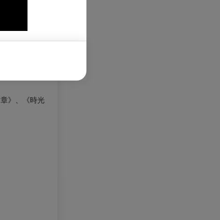
》播映次數累積
類節目銷售排行冠
樂章》、《時光