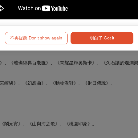
》校園音樂列車紮根計畫總展演場次達200場次，《狂美線上音樂廳
，2021至2023年更蟬聯【OPENTIX兩廳院文化生活-年度音樂
者甚至以「狂粉」自稱，形成一股狂美旋風！
不再提醒 Don't show again
明白了 Got it
》、《璀璨經典百老匯》、《閃耀星輝奧斯卡》、《久石讓的燦爛
宮崎駿》、《幻想曲》、《動物派對》、《射日傳說》。
《鬧元宵》、《山與海之歌》、《桃園印象》。