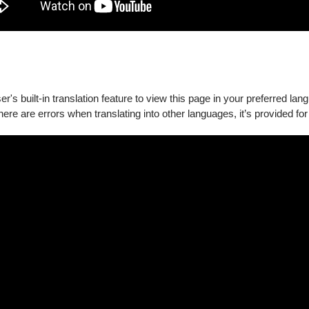
場狂美的演出後直接被圈粉！難怪每次新節目推出都是場場爆滿！
小姐(職業:電視台製作人)
沸騰，就知道現場樂手老師們之優秀呀，狂美就是狂。」—— 觀眾
's built-in translation feature to view this page in your preferred lan
there are errors when translating into other languages, it’s provided for
樂家對音樂的熱情，演出水準真高！原來聽音樂會也可以如此熱血
老師)
，每位團員皆具專業演奏學歷，其中不乏海內外學成歸國的碩博士
軍的狂美，各擅其長，秉持著「對美的極致追求」核心理念，盼以嶄新
」的展演型態、「傳承」的教育內涵、「和眾」的節目製作方向，帶