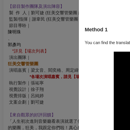
【節目製作團隊及演出陣容】
製 作 人｜劉可婕 (狂美交響管樂團 總監)
監製/指揮｜謝韋民 (狂美交響管樂團 團長)
節目導聆｜
Method 1
陳明珠
、
You can find the translat
郭彥均
*詳見【場次列表】
演出團隊｜
狂美交響管樂團
演唱嘉賓｜梁文音、閻奕格、周定緯、倪安東
*各場次演唱嘉賓，請見【場次列表】
執行製作｜張祐寧
視覺設計｜徐子翔
視覺排版｜呂純婷
文案企劃｜劉可婕
【來自觀眾的好評回饋】
「人生初次進到音樂廳看表演就選了你們的《卡通動畫跨世代》
的樂團，狂美，我跟定你們啦！真心感謝有你們存在。」—— 觀眾