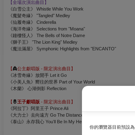
【全場次演出曲目】
《白雪公主》 Whistle While You Work
《魔髮奇緣》 "Tangled" Medley
《仙履奇緣》 Cinderella
《海洋奇緣》 Selections from "Moana"
《鐘樓怪人》 The Bells of Notre Dame
《獅子王》 "The Lion King" Medley
《魔法滿屋》 Symphonic Highlights from "ENCANTO"
【
👸
公主獻唱版 - 限定演出曲目】
《冰雪奇緣》放開手 Let it Go
《小美人魚》嚮往的世界 Part of Your World
《木蘭》
心湖倒影
Reflection
【
🤴
王子獻唱版
- 限定演出曲目】
《阿拉丁》阿里王子 Prince Ali
《大力士》
去向遠方
Go The Distance
《泰山》永存我心 You'll Be In My Heart
你的瀏覽器目前預設為