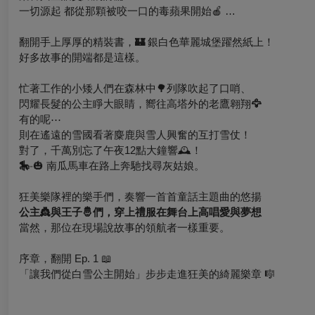
一切源起 都從那顆被咬一口的毒蘋果開始🍎 …
翻開手上厚厚的精裝書，
銀白色華麗城堡
躍然紙上！
🏰
好多故事的開端都是這樣。
忙著工作的小矮人們在森林中🌳列隊吹起了口哨、
閃耀長髮的公主睜大眼睛，
嚮往高塔外的老鷹翱翔
🦅
有的呢⋯
則在遙遠的雪國看著麋鹿與雪人興奮的互打雪仗！
對了，千萬別忘了午夜12點大鐘響
🕰️
！
🎠
-
🎃 南瓜馬車在路上奔馳找尋灰姑娘。
狂美樂隊裡的樂手們，奏響一首首童話主題曲的悠揚
公主
👸
與
王子
🤴
們，
穿上禮服在舞台上高唱愛與夢想
當然，那位在現場說故事的領航者一樣重要。
序章，翻開 Ep. 1 📖
「讓我們從白雪公主開始」步步走進狂美的綺麗樂章 🎼