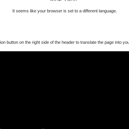
It seems like your browser is set to a different language.
ion button on the right side of the header to translate the page into y
節目，從沒想過原來看表演好有趣、適合我這個宅宅。好有創意、
汪先生(職業:插畫家)