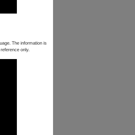
狂美超狂，拜託
王小姐(職業:
guage. The information is
 reference only.
沸騰，從此我就
、國內一流頂尖
、企業化的經營
領樂團持續推出