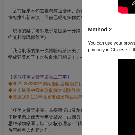
「之前從來不知道臺灣有這麼棒、演奏超動聽的管樂團，聽過一
快點推出新表演！目前已經蒐集你們家五場演出了！」—— 觀眾鄧
Method 2
「現場的樂手老師幾乎是從第一分鐘吹奏到最後一分鐘，秒秒熱血
痞克邦專職部落客)
You can use your browser
primarily in Chinese. If 
「我進劇場的第一次體驗就給狂美了！在台下可以感受到每位音
變成狂美粉了！之後劇場再相見！」—— 觀眾李先生(職業:國中
【關於狂美交響管樂團二三事】
◆
2021-2023
年蟬聯兩廳院音樂類節目銷售排行冠軍
◆
首支於臺中國家歌劇院大劇院登臺演出民營管樂團
◆
獲選106-113年桃園市傑出演藝團隊
『狂美交響管樂團』為臺灣演出及創作能量最為豐沛的樂團之一
學府畢業之優秀青年音樂家。由團長-謝韋民及總監-劉可婕領
思維帶領樂團，以四大核心理念-「精緻」的音樂呈現、「創新
兼容經典與創新之作。