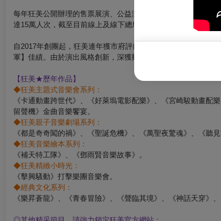
每年狂美公開辦理的售票展演、公益演出逾40場、《藝童趣教遊
達15萬人次，截至目前線上及線下總欣賞人口為60萬人次。
自2017年創團起，狂美連年獲市府評鑑為「桃園市傑出演藝團隊」
軍】佳績。由於演出風格創新，深獲觀眾好評及喜愛，網路使用
【狂美★歷年作品】
◆
狂美主題式音樂會系列：
《卡通動畫跨世代》、《好萊塢電影配樂》、《宮崎駿動畫配樂
留聲機》金曲音樂饗宴。
◆
狂美親子音樂劇場系列：
《都是奇奇闖的禍》、《聖誕危機》、《萬聖夜驚魂》、《聽見
◆
狂美音樂繪本系列：
《補天特工隊》、《鄧雨賢音樂故事》。
◆
狂美精緻小時光：
《擊興騷動》打擊樂團音樂會。
◆
經典文化系列：
《樂昇蒼龍》、《青春冒險》、《聲臨其境》、《神話天穿》、
◎
其他精采節目，請強力鎖定狂美官方網站：