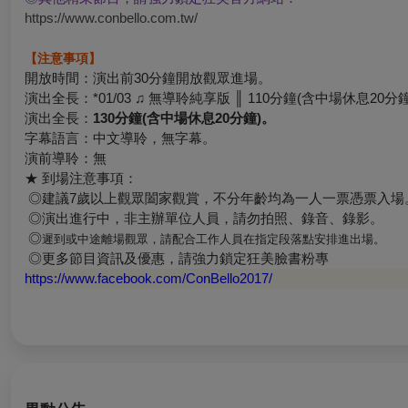
https://www.conbello.com.tw/
【注意事項】
開放時間：
演出前30分鐘開放觀眾進場。
演出全長：
*01/03 ♫ 無導聆純享版 ║ 110
分鐘(含中場休息20分鐘
演出全長：
130
分鐘(含中場休息20分鐘)
。
字幕語言：
中文導聆，無字幕。
演前導聆：
無
★ 到場注意事項：
◎
建議7歲以上觀眾闔家觀賞，不分年齡均為一人一票憑票入場
◎演出進行中，非主辦單位人員，請勿拍照、錄音、錄影。
◎
遲到或中途離場觀眾，請配合工作人員在指定段落點安排進出場。
◎
更多節目資訊及優惠，請強力鎖定狂美臉書粉專
https://www.facebook.com/ConBello2017/