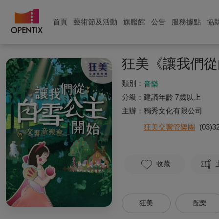
首頁
藝術節及活動
旗艦館
公告
服務據點
協
狂美《讓我們從
類別：
音樂
分級：
建議年齡 7歲以上
主辦：
獨秀文化有限公司
狂美交響管樂團
(03)3
收藏
狂美
配樂