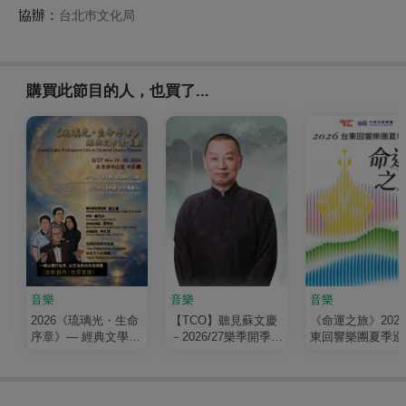
協辦：
台北巿文化局
購買此節目的人，也買了...
音樂
音樂
音樂
2026《琉璃光・生命
【TCO】聽見蘇文慶
《命運之旅》202
序章》— 經典文學清
－2026/27樂季開季音
東回響樂團夏季巡
唱劇
樂會