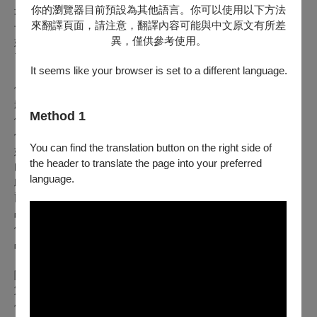
你的瀏覽器目前預設為其他語言。你可以使用以下方法
最終回到家鄉與妻子佩內洛普重逢的感人故事。在奧德修斯漫
來翻譯頁面，請注意，翻譯內容可能與中文原文有所差
長的旅途中，佩內洛普一直堅守信念，拒絕了眾多追求者的求
異，僅供參考使用。
婚，並以織布為名拖延時間，等待丈夫的歸來。這部歌劇展現
了佩內洛普的忠貞與智慧，以及奧德修斯的勇敢與堅韌。
It seems like your browser is set to a different language.
佛瑞在《佩內洛普》中運用了他獨特的音樂語言，將這段史詩
般的愛情故事描繪得淋漓盡致。《佩內洛普》的音樂既保留了
Method 1
佛瑞一貫的抒情風格，又融合了戲劇性的表達手法，使得整部
作品充滿了詩意和張力。這部歌劇的音樂結構嚴謹，配器精
You can find the translation button on the right side of
妙，無論是獨唱、重唱還是合唱部分，都展現了佛瑞卓越的作
the header to translate the page into your preferred
曲才能。
language.
此劇於1913年3月4日在蒙特卡洛歌劇院首演，由拉烏爾·岡查
爾（Raoul Gunsbourg）指揮。然而，儘管首演成功，這部作
品卻未能在當時的音樂界獲得廣泛的關注和持久的演出機會。
佛瑞的這部歌劇在後來的許多年裡逐漸被遺忘，成為他音樂作
品中的一個隱秘珍寶。
隨著人們對佛瑞音樂研究的深入，《佩內洛普》逐漸重新受到
重視。現代的音樂學者和演出者開始認識到這部作品的藝術價
值和音樂魅力，並積極推動其在全球範圍內的重新演出。對於