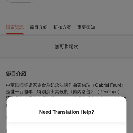
購票資訊
節目介紹
折扣方案
重要須知
無可售場次
節目介紹
中華民國聲樂家協會為紀念法國作曲家佛瑞（Gabriel Fauré）
逝世一百週年，特別演出其歌劇《佩內洛普》（Pénélope），
這也是此作品在台灣的首次演出。這場音樂會旨在向這位偉大
的作曲家致敬，並讓更多人重新認識這部被遺忘的歌劇。
《佩內洛普》創作靈感源於古希臘詩人荷馬的史詩《奧德
Need Translation Help?
賽》。佛瑞使用了法國知名劇作家佛書瓦（René Fauchois）
創作的三幕抒情詩劇作為底本，並在1913年完成了這部作品。
歌劇講述了奧德修斯在特洛伊戰爭結束後，歷經十年漂泊後，