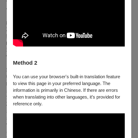
當代觀眾來說，《佩內洛普》不僅是一部具有歷史意義的歌劇
作品，更是一個探索人性、愛情和忠誠的深刻文本。
此次中華民國聲樂家協會的演出，是《佩內洛普》在台灣的首
次亮相。這場音樂會不僅是對佛瑞的崇高敬意，也是對古典音
樂文化傳承與發展的一次重要推動。此次中華民國聲樂家協會
的聲樂家們精心演繹，透過這次演出，觀眾將有機會親身感受
這部歌劇的獨特，讓更多人有機會感受到佛瑞音樂的魅力與深
情。
Method 2
製作人：孫清吉
You can use your browser's built-in translation feature
執行製作：陳詩縈
to view this page in your preferred language. The
鋼琴：林晏馳
information is primarily in Chinese. If there are errors
男高音 / 導演：湯發凱
when translating into other languages, it’s provided for
女高音：王喬怡
reference only.
次女高音：王郁馨
男中音：廖宇盟
男高音：謝奇儔
低男中音：林灝
男高音：王廷煜
女高音：張之千