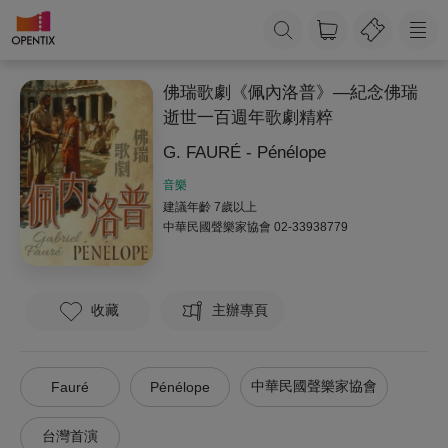
佛瑞歌劇《佩內洛普》—紀念佛瑞
逝世一百週年歌劇精粹
G. FAURÉ - Pénélope
音樂
建議年齡 7歲以上
中華民國聲樂家協會
02-33938779
收藏
主辦專頁
中華民國聲樂家協會
Fauré
Pénélope
台灣首演