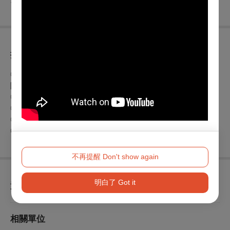
折扣方案
◎身心障礙人士及陪同者1名購票5折優待，入場時應出示身心
障礙手冊，陪同者與身障者需同時入場
◎65歲以上年長者購票可享5折優惠，入場時請出示證件
◎兩廳院會員9折優惠
◎團票單筆購滿30張(含)以上8折優惠
◎聲協會員折扣優惠，請先洽主辦單位Tel：02-33938779
不再提醒 Don't show again
明白了 Got it
查看
退換須知
相關單位