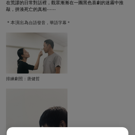
在荒謬的日常對話裡，觀眾漸漸在一團黑色喜劇的迷霧中推
敲，拼湊死亡的真相⋯⋯
＊本演出為
台語發音，華語字幕＊
排練劇照：唐健哲