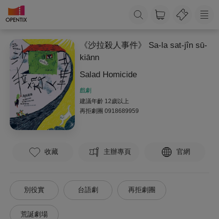
《沙拉殺人事件》 Sa-la sat-jîn sū-
kiānn
Salad Homicide
戲劇
建議年齡 12歲以上
再拒劇團
0918689959
收藏
主辦專頁
官網
別役實
台語劇
再拒劇團
荒誕劇場