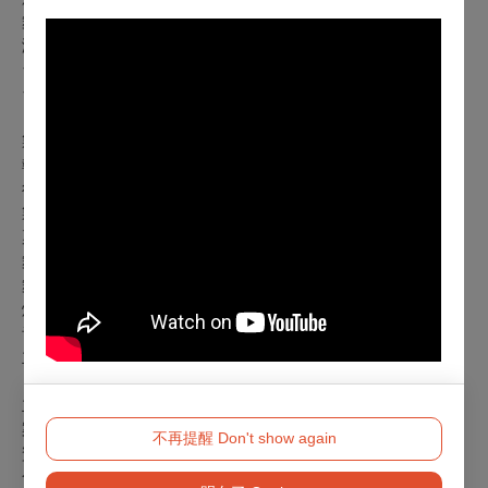
舞台設計：廖音喬
演出人員：王肇陽、林文尹、林唐聿、潘韋勲
台語指導：林金城
台語翻譯：黃郁盛
日文翻譯、改編協力：湯家琪
製作人：羅尹如
執行製作：吳盈潔
行銷顧問：劉又菱
製作助理：陳柏毓
票務：莊郁芳
舞台監督：孫唯真
舞台技術指導：周冠志
燈光技術指導：葉秀斌
音響技術統籌：陳宇謙
主視覺設計：陳瑞秋
主辦單位：再拒劇團（
本團獲113年「演藝團隊年度獎助專
案」補助
）
不再提醒 Don't show again
贊助單位：文化部、
臺北市政府文化局
合作夥伴：nozzle quiz®