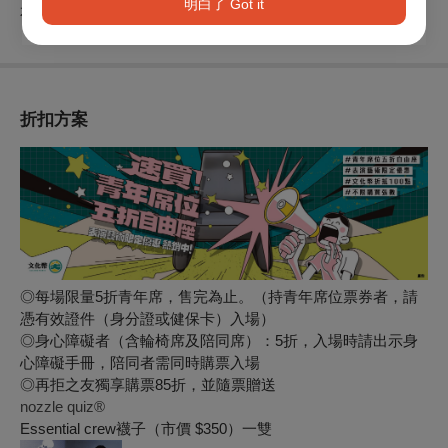
明白了 Got it
本演出獲
「文化部國家語言整體發展方案支持」
折扣方案
◎每場限量5折青年席，售完為止。（持青年席位票券者，請
憑有效證件（身分證或健保卡）入場）
◎身心障礙者（含輪椅席及陪同席）：5折，入場時請出示身
心障礙手冊，陪同者需同時購票入場
◎再拒之友獨享購票85折，並隨票贈送
nozzle quiz®
Essential crew襪子（市價 $350）一雙