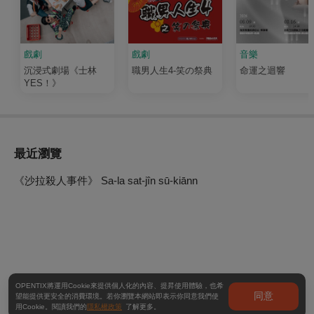
戲劇
戲劇
音樂
沉浸式劇場《士林
職男人生4-笑の祭典
命運之迴響
YES！》
最近瀏覽
《沙拉殺人事件》 Sa-la sat-jîn sū-kiānn
OPENTIX將運用Cookie來提供個人化的內容、提昇使用體驗，也希
同意
望能提供更安全的消費環境。若你瀏覽本網站即表示你同意我們使
用Cookie。閱讀我們的
隱私權政策
了解更多。