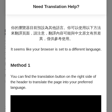
Need Translation Help?
你的瀏覽器目前預設為其他語言。你可以使用以下方法
來翻譯頁面，請注意，翻譯內容可能與中文原文有所差
異，僅供參考使用。
荒謬喜劇遇上實驗音樂，一場顛覆想像的劇場饗宴
本劇的音樂設計－李世揚，曾獲金音獎最佳爵士專輯、最佳爵
It seems like your browser is set to a different language.
士單曲、最佳樂手獎，以及美國 New York City Jazz Record
年度新發行榮譽提名。這次不僅將登台現場演奏，亦徹底顛覆
以往的表演方式：
不放Program 、不用效果器、不用Looper，不
Method 1
使用他最熟悉鋼琴，更沒有預置鋼琴（Prepared Piano）也不預
錄。而是憑著小提琴、口風琴與各種琳瑯滿目的物件，一個人用肉
You can find the translation button on the right side of
身原音與荒謬劇台詞搏鬥
the header to translate the page into your preferred
language.
【再拒劇團】
再拒劇團2002年由臺灣80後世代不同領域藝術家組成，早年從