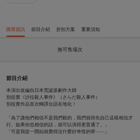
購票資訊
節目介紹
折扣方案
重要須知
無可售場次
節目介紹
本演出改編自日本荒誕派劇作大師
別役實《沙拉殺人事件》（さらだ殺人事件）
別役實作品首次轉譯台語在地化！
「為了讓他們相信不是我們殺的，我們就得先自己這樣相信才
行。如果你也相信的話，就可以演得更普通了。」
「可是我從一開始就覺得沒什麼好奇怪的呀⋯⋯」