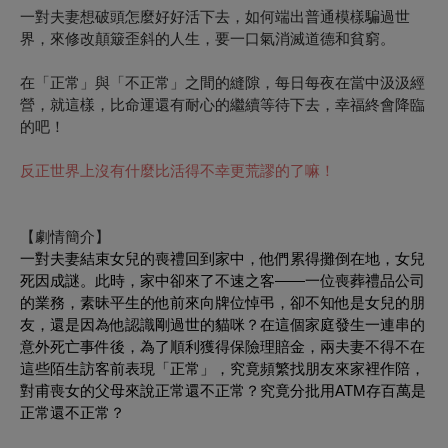
一對夫妻想破頭怎麼好好活下去，如何端出普通模樣騙過世
界，來修改顛簸歪斜的人生，要一口氣消滅道德和貧窮。
在「正常」與「不正常」之間的縫隙，每日每夜在當中汲汲經
營，就這樣，比命運還有耐心的繼續等待下去，幸福終會降臨
的吧！
反正世界上沒有什麼比活得不幸更荒謬的了嘛！
【劇情簡介】
一對夫妻結束女兒的喪禮回到家中，他們累得攤倒在地，女兒
死因成謎。此時，家中卻來了不速之客——一位喪葬禮品公司
的業務，素昧平生的他前來向牌位悼弔，卻不知他是女兒的朋
友，還是因為他認識剛過世的貓咪？在這個家庭發生一連串的
意外死亡事件後，為了順利獲得保險理賠金，兩夫妻不得不在
這些陌生訪客前表現「正常」，究竟頻繁找朋友來家裡作陪，
對甫喪女的父母來說正常還不正常？究竟分批用ATM存百萬是
正常還不正常？