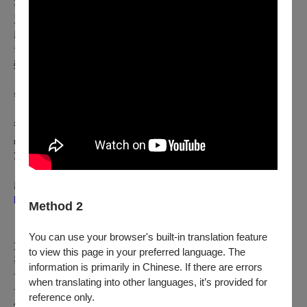
事環境劇、詩劇、多媒材劇場，探索全球化影響下該世代的性
別、階級處境與生存意識，並以劇場、音樂演出、展覽、獨立
劇展策畫等各種創作型態推出製作，近年多部作品聚焦於「聲
音劇場」與「技術劇場」的美學實踐。2017年以《諸神黃昏》
榮獲世界劇場設計展WSD「聲音設計」金獎殊榮。2019年以
《明白歌》獲得第十八屆台新藝術獎年度大獎。2023、2024
年入選國藝會Taiwan Top 演藝團隊。
從小型前衛創作、策展行動、非制式劇場空間演出的跨域作
品，到中、大型劇場製作，再拒劇團持續尋找如何在抵拒去政
治性且失語的後現代美學中，開展新的劇場美學語彙。
劇團官網：
https://againstagain.com/
Method 2
【製作團隊】
You can use your browser's built-in translation feature
文本：別役實
to view this page in your preferred language. The
導演：陳雅柔
information is primarily in Chinese. If there are errors
音樂設計暨現場演出：李世揚
when translating into other languages, it’s provided for
音效設計：黃思農
reference only.
燈光設計：劉柏欣