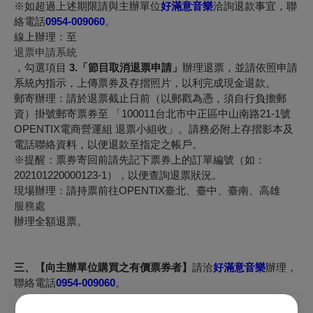
※如超過上述期限請與主辦單位
好滿意音樂
洽詢退款事宜，聯
絡電話
0954-009060
。
線上辦理：至
退票申請系統
，勾選項目
3.「節目取消退票申請」
辦理退票，並請依照申請
系統內指示，上傳票券及存摺照片，以利完成現金退款。
郵寄辦理：請於退票截止日前（以郵戳為憑，須自行負擔郵
資）掛號郵寄票券至 「100011台北市中正區中山南路21-1號
OPENTIX電商營運組 退票小組收」。請務必附上存摺影本及
電話聯絡資料，以便退款至指定之帳戶。
※提醒：票券寄回前請先記下票券上的訂單編號（如：
202101220000123-1），以便查詢退票狀況。
現場辦理：請持票前往OPENTIX臺北、臺中、臺南、高雄
服務處
辦理全額退票。
三、【向主辦單位購買之有價票券者】
請洽
好滿意音樂
辦理，
聯絡電話
0954-009060
。