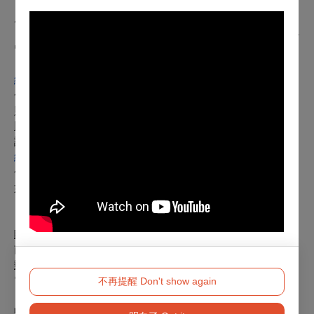
＞點入要退訂的訂單，按下「退訂單」勾選欲退項目，線上完
成退訂。
※請留意，每日23:30-00:00為系統結算期間暫停服務。請務必
留意退票期限，提前申請。
※購買團票、套票或其他無法使用退訂單功能時，請至
網站
勾選項目1，填寫訂單資料辦理。申請的退票如符合退票規
則，將於3個工作日內執行退票作業。
以「ATM轉帳、現金」購票：
請至
網站
勾選項目2，填寫訂單資料並附上存摺照片辦理，申請的退票
如符合退票規則，將於3個工作日內執行退票作業。
【已取紙本票】
請由下述退票方案擇一辦理：
臨櫃退票
：請於服務時間內，至OPENTIX臺北、臺中、臺
南、高雄四大服務處辦理。
郵寄退票
：請將存摺影本（刷卡購票無須提供）、票券、姓名
電話等聯絡資訊於退票期限前（郵戳為憑），掛號郵寄至
不再提醒 Don't show again
「100012臺北市中正區中山南路21-1號 OPENTIX 退票小組
收」。退票郵寄前請記下票面之訂單編號，並請妥善保存掛號