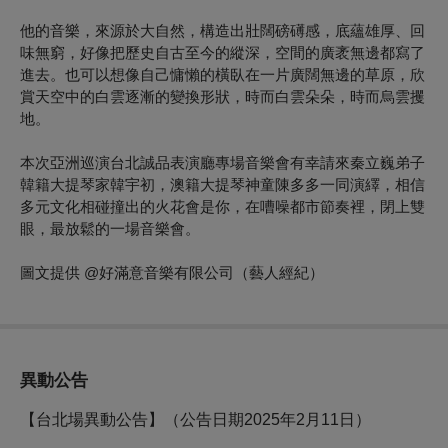
他的音樂，來源於大自然，構造出壯闊磅礡感，底蘊雄厚、回
味無窮，好像把歷史自古至今的縱深，空間的廣袤無邊都寫了
進去。也可以想像自己慵懶的橫臥在一片廣闊無邊的草原，欣
賞天空中的白雲逐漸的變換形狀，時而白雲朵朵，時而烏雲攫
地。
本次亞洲巡演台北誠品表演廳專場音樂會有幸請來秦立巍弟子
韓籍大提琴家韓宇初，澳籍大提琴神童陳多多一同演繹，相信
多元文化相碰撞出的火花會是你，在嘈噪都市節奏裡，閉上雙
眼，最放鬆的一場音樂會。
圖文提供 @好滿意音樂有限公司（藝人經紀）
異動公告
【台北場異動公告】（公告日期2025年2月11日）