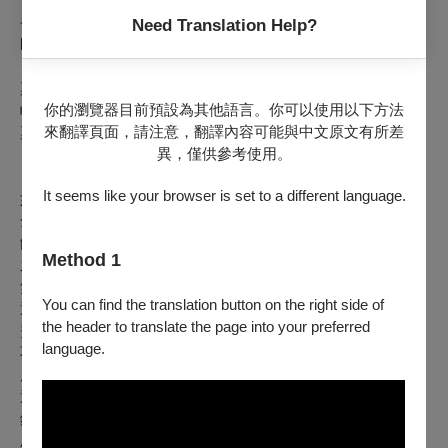
※如何查詢付款方式：
登入OPENTIX＞會員＞訂單紀錄，點入要查詢的訂單編號內
Need Translation Help?
即可查看付款方式。如為文化幣全額支付，付款方式會顯示
「現金 $0 + 文化幣」。
票券入場聯，票價旁的英文代號C為現金付款，ATM為ATM轉
你的瀏覽器目前預設為其他語言。你可以使用以下方法
帳，V／M／J／AE／AP／GP為刷卡付款，B為向主辦單位購
來翻譯頁面，請注意，翻譯內容可能與中文原文有所差
票票券。
異，僅供參考使用。
※注意事項：
It seems like your browser is set to a different language.
如購票時使用文化幣或點數折抵，退票時，系統將退還折抵之
全額文化幣，並於扣除退票手續費後，優先退還點數，再將剩
餘款項退回。特別提醒，如退票時（含換、補票及因節目異動
Method 1
之退票），抵用之文化幣、點數已逾使用效期，OPENTIX將
無法以任何形式進行返還、展延。
You can find the translation button on the right side of
退票以票面金額為計算標準，取票所產生之郵寄費、超商服務
the header to translate the page into your preferred
費，退票寄回郵資、選擇ATM轉帳付款產生之轉帳手續費等均
language.
不屬於退票費用計算內。
原訂單如為線上購買或分銷點購買並有歸戶OPENTIX會員，
退票成功後會收到Email通知，你亦可登入OPENTIX訂單紀
錄，查詢訂單狀態。
刷卡購票將退票至原購票信用卡，約7-10個工作日可向發卡行