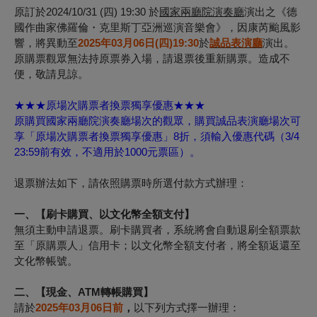
原訂於2024/10/31 (四) 19:30 於
國家兩廳院演奏廳
演出之《德
國作曲家佛羅倫・克里斯丁亞洲巡演音樂會》，因康芮颱風影
響，將異動至
2025年03月06日(
四)
19
:30
於
誠品表演廳
演出。
原購票觀眾無法持原票券入場，請退票後重新購票。造成不
便，敬請見諒。
★★★原場次購票者換票獨享優惠★★★
原購買國家兩廳院演奏廳場次的觀眾，購買誠品表演廳場次可
享「原場次購票者換票獨享優惠」8折，須輸入優惠代碼（3/4
23:59前有效，不適用於1000元票區）。
退票辦法如下，請依照購票時所選付款方式辦理：
一、【刷卡購買、以文化幣全額支付】
無須主動申請退票。刷卡購買者，系統將會自動退刷全額票款
至「原購票人」信用卡；以文化幣全額支付者，將全額返還至
文化幣帳號。
二、【現金、ATM轉帳購買】
請於
2025年03月06日前
，
以下列方式擇一辦理：