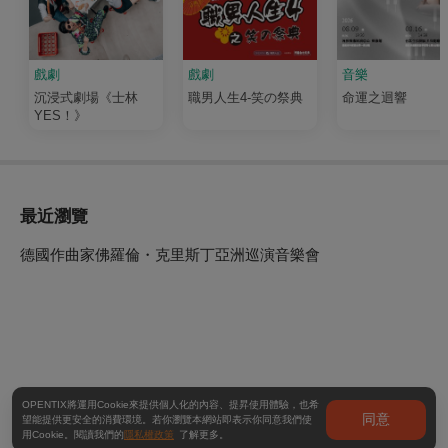
戲劇
戲劇
音樂
沉浸式劇場《士林
職男人生4-笑の祭典
命運之迴響
YES！》
最近瀏覽
德國作曲家佛羅倫・克里斯丁亞洲巡演音樂會
OPENTIX將運用Cookie來提供個人化的內容、提昇使用體驗，也希
同意
望能提供更安全的消費環境。若你瀏覽本網站即表示你同意我們使
用Cookie。閱讀我們的
隱私權政策
了解更多。