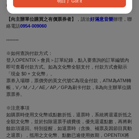
明白了 Got it
收據。
【向主辦單位購買之有價票券者】
，請洽
好滿意音樂
辦理，聯
絡電話
0954
-
009060
--------
※如何查詢付款方式：
登入OPENTIX＞會員＞訂單紀錄，點入要查詢的訂單編號內
即可查看付款方式。如為文化幣全額支付，付款方式會顯示
「現金 $0 + 文化幣」。
票券入場聯，票價旁的英文代號C為現金付款，ATM為ATM轉
帳，V／M／J／AE／AP／GP為刷卡付款，B為向主辦單位購
票票券。
※注意事項
如購票時使用文化幣或點數折抵，退票時，系統將退還折抵之
全額文化幣，並於扣除退票手續費後，優先退還點數，再將剩
餘款項退回。特別提醒，如退票時（含換、補票及因節目異動
之退票），抵用之文化幣、點數已逾使用效期，OPENTIX將