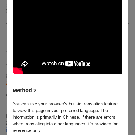
查詢到該筆款項；現金及ATM轉帳購票，選擇線上或郵寄辦
理，約10個工作日匯款至你指定之帳戶。
【高雄場異動公告】（公告日期2025年1月13日）
原訂於2024年11月01日（五）19:30於夢時代演藝廳演出之
《德國作曲家佛羅倫・克里斯丁亞洲巡演音樂會》，因
康芮颱
風影響
，將延期至
2025年03月05日（三）
19
:30
原場地演出。
已購票觀眾可持原票券入場，如不克前往之觀眾自公告日起至
2025年1月27日前
前可辦理全額退票
。
Method 2
退票辦法如下：
You can use your browser's built-in translation feature
【電子票或尚未取紙本票】
to view this page in your preferred language. The
以「信用卡、行動支付、文化幣全額支付」購票：
information is primarily in Chinese. If there are errors
請使用OPENTIX線上退訂單功能，至會員＞
when translating into other languages, it’s provided for
訂單紀錄
reference only.