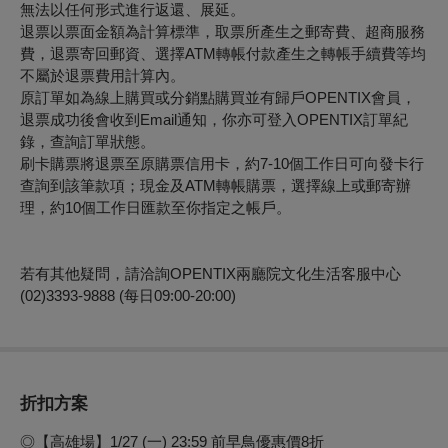
無法以任何形式進行返還、展延。
退票以票面金額為計算標準，取票所產生之郵寄費、超商服務
費，退票寄回郵資、選擇ATM轉帳付款產生之轉帳手續費等均
不屬於退票費用計算內。
原訂單如為線上購買或分銷點購買並有歸戶OPENTIX會員，
退票成功後會收到Email通知，你亦可登入OPENTIX訂單紀
錄，查詢訂單狀態。
刷卡購票將退票至原購票信用卡，約7-10個工作日可向發卡行
查詢到該筆款項；現金及ATM轉帳購票，選擇線上或郵寄辦
理，約10個工作日匯款至你指定之帳戶。
若有其他疑問，請洽詢OPENTIX兩廳院文化生活客服中心
(02)3393-9888 (每日09:00-20:00)
折扣方案
◎【高雄場】1/27 (一) 23:59 前早鳥優惠價8折