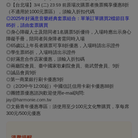
◎【台北場】
原場次購票者換票獨享優惠8折
3/4 (二) 23:59 前
（不適用於1000元票區），須輸入折扣代碼
◎2025年好滿意音樂經典套票組合：單筆訂單購買2檔節目享
85折，請由套票購買
◎身心障礙人士及陪同者1名購票5折優待，入場時應出示身心
障礙手冊，陪同者與身障者需同時入場
◎65歲以上年長者購票可享8折優惠，入場時請出示證件
◎學生票85折，入場時請出示證件
◎好滿意合作店家優惠，須輸入折扣碼
◎兩廳院會員、臺中國家歌劇院會員、衛武營會員、9折
◎誠品會員9折
第一商業銀行刷卡優惠9折
◎
◎（2/20中午12:00起）中國信託信用卡刷卡優惠88折
◎團體票優惠諮詢歡迎使用e-mail詢問:
jay@harmonie.com.tw
◎文藝青年優惠專區：須使用至少100元文化幣購買，享每席
300元/500元優惠
溫馨提醒