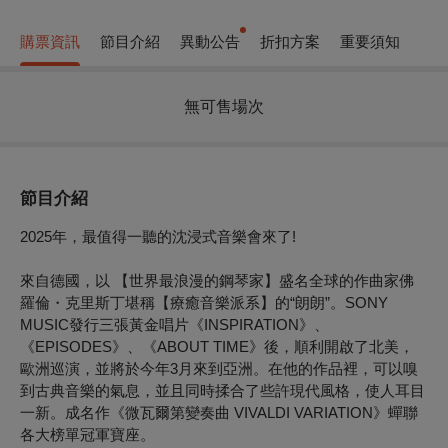
購票資訊
節目介紹
異動公告
折扣方案
重要須知
無可售場次
節目介紹
2025
年，最值得一聽的沈浸式音樂會來了!
來自德國，以 【世界最浪漫的鋼琴家】盛名全球的作曲家佛
羅倫・克里斯丁堪稱【療癒音樂派系】的“朗朗”。SONY
MUSIC發行三張黃金唱片《INSPIRATION》、
《EPISODES》、《ABOUT TIME》後，順利開啟了北美，
歐洲巡演，並將於今年3月來到亞洲。在他的作品裡，可以嗅
到古典音樂的氣息，並且同時揉合了些許現代風格，使人耳目
一新。成名作《微瓦爾第變奏曲 VIVALDI VARIATION》蟬聯
各大榜單冠軍寶座。