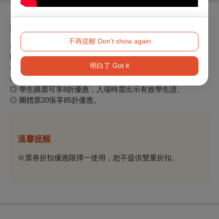
折扣方案
不再提醒 Don't show again
◎ 身心障礙人士及陪同者（限1名）購票5折優惠，二人需同
時入場並出示有效證件。
明白了 Got it
◎ 65歲以上年長者購票可享5折優惠，入場時需出示有效證
件。
◎ 學生購票可享8折優惠，入場時需出示有效學生證。
◎ 團體票20張享85折優惠。
溫馨提醒
※票券折扣優惠限擇一使用，恕不提供雙重折扣。