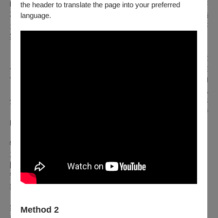
時空再次交錯到現代，在研究室裡的無名氏突然醒來不斷看著
the header to translate the page into your preferred
不同輪迴時空下的人，讓他回憶起累世荒唐的自己，受業報怨
language.
天尤人，殊不知都是自己造的業，當下會心一笑找到心中的答
案，不再輪迴生死。
《化身》一劇訴說了一個跨越時空的愛情故事，穿梭交錯前世
今生、累世輪迴投胎的每一個人物角色，展現了其複雜的內在
世界。因此本次演出將採用「以畫代戲」、「以曲訴情」的
「音畫」手法，期能達到一種聽覺和視覺同步的表現效果。視
覺方面，本劇將運用臺灣優秀傑出水墨工筆畫藝術家魏豊淋
（魏滔）大師的畫作，同時融合現代與傳統音樂，創造出獨特
的音樂氛圍。
特邀主演
張心怡、陳曼伶、楊秀梅
｜
主演
太陽、KK
｜
閃亮新秀
許家綺、陳宗毅、陳品榛、李婉瑜、陳奕儒、柳安
｜
安
舞者
徐識幃、郭彥緯、蔡豐旭、郭仕廷、陳光君
｜
製作群：
Method 2