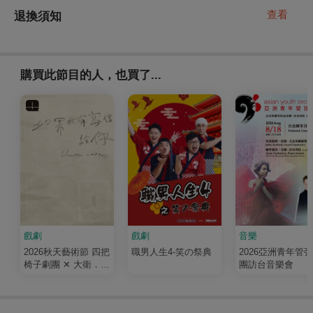
查看
退換須知
購買此節目的人，也買了...
戲劇
戲劇
音樂
2026秋天藝術節 四把
職男人生4-笑の祭典
2026亞洲青年管
椅子劇團 ✕ 大衛．吉
團訪台音樂會
塞森《如果我有寫信
給你》