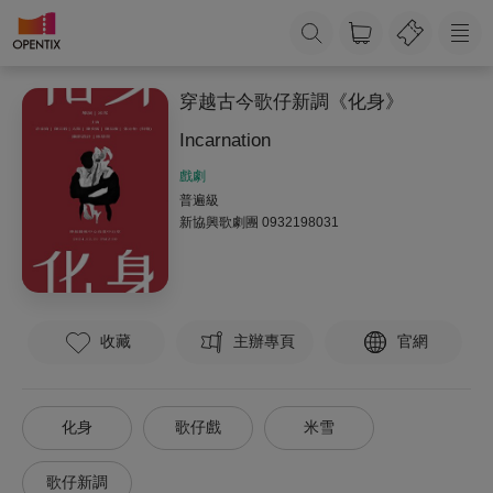
穿越古今歌仔新調《化身》
Incarnation
戲劇
普遍級
新協興歌劇團
0932198031
收藏
主辦專頁
官網
化身
歌仔戲
米雪
歌仔新調