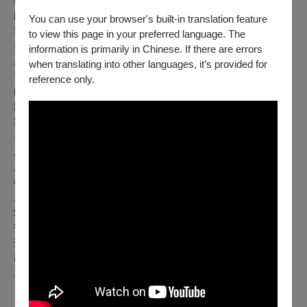
藝術顧問｜劉光桐
戲劇顧問｜洪瓊芳
You can use your browser's built-in translation feature
製作人/編劇/導演｜陳湣玲(米雪)
to view this page in your preferred language. The
導演助理｜許家綺
information is primarily in Chinese. If there are errors
身段指導｜簡嘉誼
when translating into other languages, it’s provided for
音樂設計｜柳信男
reference only.
山海經畫作演出｜魏豊淋(魏滔)
舞臺暨燈光設計｜璟雙藝創工作室 吳沛穎
舞臺監督｜璟雙藝創工作室 鄭郁潔
多媒體影像設計｜楊至喬 (大木)
服裝統籌｜大峰奢華服室
服裝設計｜邱聖峰
梳妝｜伍怡君
服裝執行｜廖雅菁
燈光音響｜阿樂福燈光音響
行政執行
KK
｜
攝影｜黃嘉明影像工作室
劇照拍攝｜賴慧君
主視覺設計｜林思萱