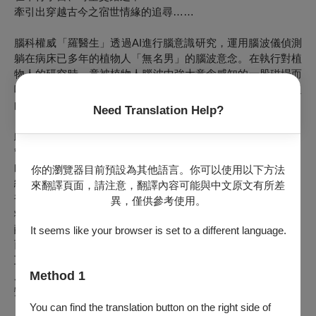
牽引出穿越古今之宿世情緣的追尋……
腦科權威「羅醫生」透過AI進行腦意識研究，運用腦波儀偵測
躺在病床已多年的植物人「無名男」的腦波意念。在執行對植
物人的研究時，竟被植物人腦波中強大意念感知的一股磁場而
吸入時空黑洞，羅醫生也意外展開了穿越古代異次元自我輪迴
的時空旅程，牽引著宿世情緣的追尋。
Need Translation Help?
（時間穿越到古代）
此時再次醒來的羅醫生，已穿越古代變成窮苦人家的啞巴「柳
管材」。黃府千金「黃鶴」聰慧伶俐且愛鳥成痴，因自己寵愛
的百靈鳥飛走，鬱鬱寡歡而一病不起。黃
老爺因此命家丁用獵
你的瀏覽器目前預設為其他語言。你可以使用以下方法
網套住大量鳥群試圖尋找百靈鳥。柳管材砍柴時因放走鳥群，
來翻譯頁面，請注意，翻譯內容可能與中文原文有所差
被黃老爺下令將其丟入深山谷，而後被心靈相通的「蠻蠻鳥」
異，僅供參考使用。
救醒並教他發出黃鶴小姐所養的百靈鳥聲音。鳴音婉轉清脆喚
醒了黃鶴小姐的心！促使兩人以聲相慕動情，雖因金錢霸阻止
It seems like your browser is set to a different language.
而未能相愛廝守，柳管材將心意寄情於木尪仔留給黃鶴，兩人
互相誓言「不見黃河心不死，不見棺材不流淚」的真情約定。
Method 1
原來兩人是天籟童子與鶴仙子所化身，一對雌雄比翼雙飛的蠻
蠻鳥。
（時間穿越到現代）
You can find the translation button on the right side of