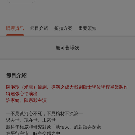
購票資訊
節目介紹
折扣方案
重要須知
無可售場次
節目介紹
陳湣玲（米雪）編劇、導演之成大戲劇碩士學位學程畢業製作
特邀張心怡演出
許家綺、陳宗毅主演
—不見黃河心不死，不見棺材不流淚—
過去世、現在世、未來世
腦科學權威和研究對象「執悟人」的對話與探索
在平行宇宙、時空交錯之中