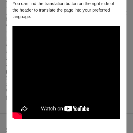
You can find the translation button on the right side of
於音樂史，也從事教學，是十九世紀法國音樂的重要人物。第
the header to translate the page into your preferred
三號小提琴協奏曲寫於1880年，此時法國在普法戰爭之後，整
language.
體氣氛是排拒德國音樂，鼓勵法國作曲家創作，而聖桑也辭去
管風琴師的職位。第三號小提琴協奏曲題獻給薩拉沙特，並由
他擔任首演的獨奏。小提琴從樂曲一開始就登場，說明了這首
協奏曲有著更個人而私密的情感表達，第三樂章獨奏更加繁
複，有如藤蔓植物，繞著堅實如聖詩的旋律，或許反映了管風
琴對聖桑的影響。
就在聖桑創作小提琴的同時，年輕的馬勒已經從音樂院畢業，
在林茲附近城鎮的歌劇院任職。在歌劇院擔任指揮雖然是馬勒
的工作，但是念茲在茲的還是創作交響曲。數年之後，馬勒在
萊比錫歌劇院任職時，完成了第一號交響曲。雖然首演並不成
功，但如今第一號交響曲已是最受喜愛、也最常演出的馬勒交
響曲之一。在「巨人」這個標題的引導下，聽眾更能與馬勒宏
闊的聲響世界相連。（撰文／吳家恆）
折扣方案