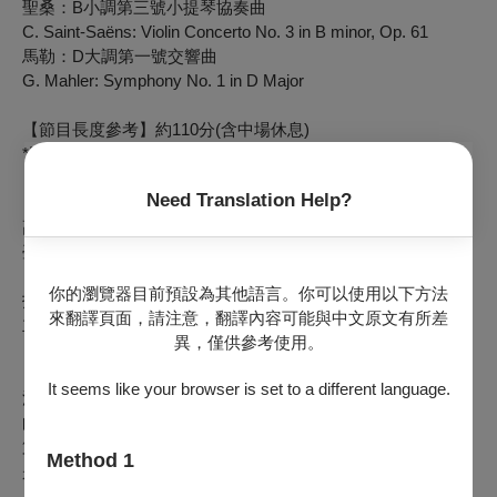
聖桑：B小調第三號小提琴協奏曲
C. Saint-Saëns: Violin Concerto No. 3 in B minor, Op. 61
馬勒：D大調第一號交響曲
G. Mahler: Symphony No. 1 in D Major
【節目長度參考】約110分(含中場休息)
*以上演出內容或順序等若有異動，以實際演出為準。
Need Translation Help?
【票價】
高雄場 NT$300、500、800、1000、1500
臺中場 NT$300、500、800、1000
你的瀏覽器目前預設為其他語言。你可以使用以下方法
指導單位：文化部
來翻譯頁面，請注意，翻譯內容可能與中文原文有所差
主辦、演出單位：國立臺灣交響樂團
異，僅供參考使用。
It seems like your browser is set to a different language.
法國音樂既然是這個樂季的主軸之一，聖桑的作品頻繁出現在
曲目中也不足為奇。以聖桑的第三號小提琴協奏曲搭配馬勒的
第一號交響曲，也讓聽眾一窺1880年代歐洲的音樂風景。聖桑
Method 1
是神童出身，鋒芒早露，出生時蕭邦、李斯特都還活躍，壽命
又長，去世時一次大戰已經打完。他長期擔任管風琴師，專精