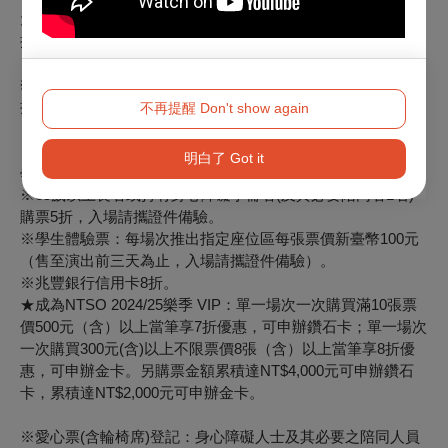
元，或其他票價區6折。(限文化幣領用年齡對象使用，
入場請
攜證件備驗
)。
※NTSO 2024/25 VIP鑽石卡7折、金卡8折；NTSO樂友卡9
折。
不再提醒 Don't show again
※兩廳院會員、衛武營會員(限2025/04/26場次)9折。
※學生票：9折優惠，入場請攜證件備驗；學童票：12歲以下
明白了 Got it
學童8折優惠。
※65歲以上長者或持有身心障礙手冊者(及其必要陪同者1名)
購票5折，入場請攜證件備驗。
※學生體驗票：
每場次推出指定座位區每張票價新臺幣100元
（售至演出前三天為止，入場請攜證件備驗）。
※兆豐銀行信用卡8折。
★成為NTSO 2024/25樂季 VIP：
單一場次一次購買滿10張票
價500元（含）以上當筆享7折優惠，可申辦鑽石卡；單一場次
一次購買300元(含)以上不限票價8張（含）以上當筆享8折優
惠，可申辦金卡。另購票金額累積達NT$4,000元可申辦鑽石
卡，累積達NT$2,000元可申辦金卡。
※愛心票(含輪椅席)登記：身心障礙人士及其必要之陪同人員