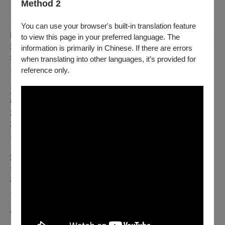
Method 2
【特惠方案】
★藝
套票
：2025/02/15-07/06期間14場演出，一次任選6場(含)
You can use your browser's built-in translation feature
以上，每張111元，。【註1】所擇場次各場張數須一致；【註
to view this page in your preferred language. The
2】1000元(含)以上及100元票價不適用(至2025/06/08止)。
information is primarily in Chinese. If there are errors
場次及購票辦法請點擊詳閱
when translating into other languages, it’s provided for
。
reference only.
★藝遊南臺灣
套票
：2025/02/15-07/06期間於嘉義、高雄、屏
東之5場次演出一次全購買，每張111元。【註1】所擇各場次
張數須一致；【註2】1000元(含)以上及100元票價不適用(至
2025/02/15止)。
場次及購票辦法請點擊詳閱
。
★霧峰6折
套票
：2025/02/15-07/06期間於本團演奏廳之3場次
演出一次全購買，享定價6折優惠。【註1】所擇各場次張數須
一致；【註2】100元票價不適用(至2025/03/08止)。
場次及購票辦法請點擊詳閱
。
★「成雙」套票
：同場次一次訂購2張，第2張半價(須同票
價，100元票價不適用)。
★成年禮金
：使用文化幣點數購買最高票價區享青年席位300