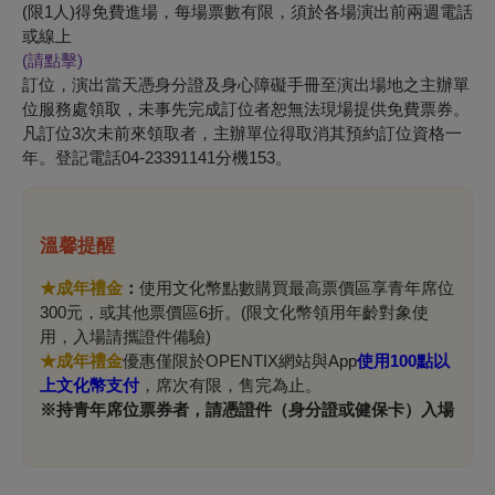
(限1人)得免費進場，每場票數有限，須於各場演出前兩週電話
或線上
(
請點擊)
訂位，演出當天憑身分證及身心障礙手冊至演出場地之主辦單
位服務處領取，未事先完成訂位者恕無法現場提供免費票券。
凡訂位3次未前來領取者，主辦單位得取消其預約訂位資格一
年。登記電話04-23391141分機153。
溫馨提醒
★成年禮金
：
使用文化幣點數購買最高票價區享青年席位
300元，或其他票價區6折。(限文化幣領用年齡對象使
用，
入場請攜證件備驗
)
★
成年禮金
優惠僅限於OPENTIX網站與App
使用100點以
上文化幣支付
，席次有限，售完為止。
※持青年席位票券者，請憑證件（身分證或健保卡）入場