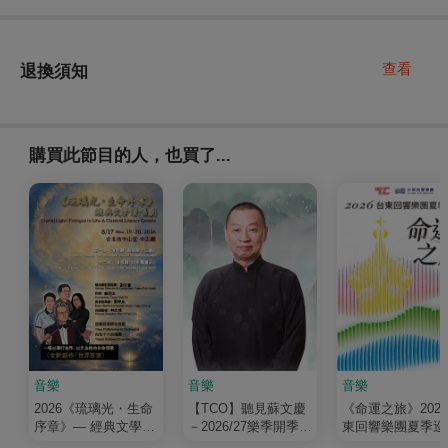
查看
退換須知
購買此節目的人，也買了...
音樂
音樂
音樂
2026《琉璃光・生命
【TCO】聽見蘇文慶
《命運之旅》202
序章》— 經典文學清
－2026/27樂季開季音
東回響樂團夏季巡
唱劇
樂會