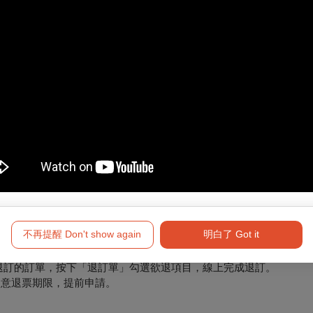
件）
新購買。
不再提醒 Don't show again
明白了 Got it
要退訂的訂單，按下「退訂單」勾選欲退項目，線上完成退訂。
必留意退票期限，提前申請。