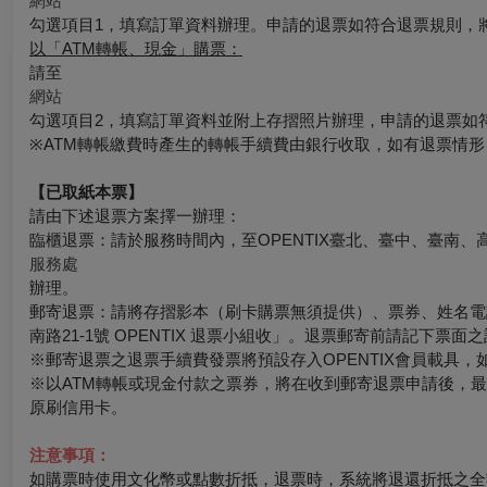
網站
勾選項目1，填寫訂單資料辦理。申請的退票如符合退票規則，
以「ATM轉帳、現金」購票：
請至
網站
勾選項目2，填寫訂單資料並附上存摺照片辦理，申請的退票如
※ATM轉帳繳費時產生的轉帳手續費由銀行收取，如有退票情
【已取紙本票】
請由下述退票方案擇一辦理：
臨櫃退票：請於服務時間內，至OPENTIX臺北、臺中、臺南、
服務處
辦理。
郵寄退票：請將存摺影本（刷卡購票無須提供）、票券、姓名電話
南路21-1號 OPENTIX 退票小組收」。退票郵寄前請記下
※郵寄退票之退票手續費發票將預設存入OPENTIX會員載具，如有其
※以ATM轉帳或現金付款之票券，將在收到郵寄退票申請後，
原刷信用卡。
注意事項：
如購票時使用文化幣或點數折抵，退票時，系統將退還折抵之全