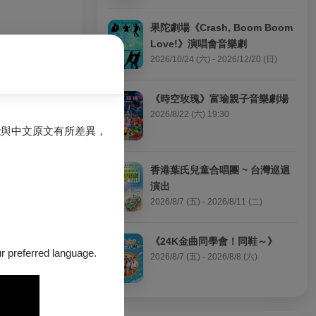
果陀劇場《Crash, Boom Boom 
Love!》演唱會音樂劇
2026/10/24 (六) - 2026/12/20 (日)
《時空玫瑰》富瑜親子音樂劇場
2026/8/22 (六) 19:30
能與中文原文有所差異，
香港葉氏兒童合唱團 ~ 台灣巡迴
演出
後再入北德州大學
2026/8/7 (五) - 2026/8/11 (二)
曲、爵士大樂團指
。
《24K金曲同學會！同鞋～》
our preferred language.
2026/8/7 (五) - 2026/8/8 (六)
仲夏爵士悠遊音
並於多個主題音
、2022兩廳