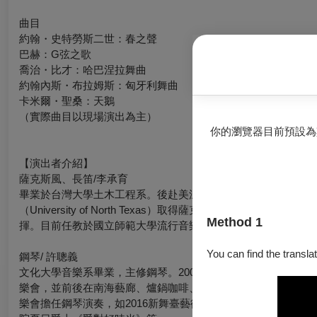
曲目
約翰・史特勞斯二世：春之聲
巴赫：G弦之歌
喬治・比才：哈巴涅拉舞曲
約翰內斯・布拉姆斯：匈牙利舞曲
卡米爾・聖桑：天鵝
（實際曲目以現場演出為主）
你的瀏覽器目前預設為
【演出者介紹】
薩克斯風、長笛/李承育
畢業於台灣大學土木工程系。後赴美深造，2001年獲波林格林州立大學（Bo
（University of North Texas）取得薩克斯風演
Method 1
揮。目前任教於國立師範大學流行音樂研究所、輔仁大學音樂系，並擔任臺
You can find the translat
鋼琴/ 許聰義
文化大學音樂系畢業，主修鋼琴。2007年參與台北國際爵士音
樂會，並前後在南海藝廊、爐鍋咖啡、迴廊咖啡等台北多處餐廳
樂會擔任鋼琴演奏，如2016新舞臺藝術節-董陽孜書法藝術跨界劇