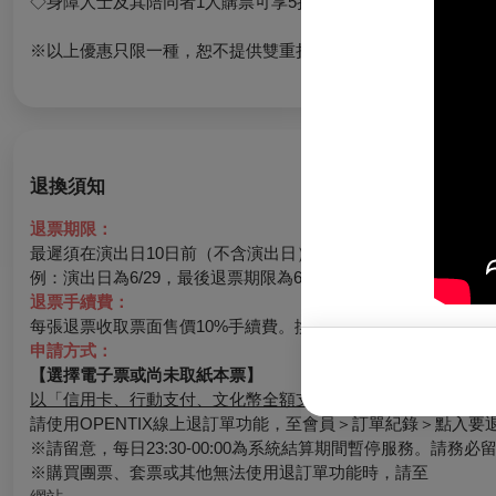
◇身障人士及其陪同者1人購票可享5折優惠（入場時請出示證
※以上優惠只限一種，恕不提供雙重折扣。
退換須知
退票期限：
最遲須在演出日10日前（不含演出日）辦理，逾期無法受理。
例：演出日為6/29，最後退票期限為6/19。
退票手續費：
每張退票收取票面售價10%手續費。換票視同退票，需退票後重
申請方式：
【選擇電子票或尚未取紙本票】
以「信用卡、行動支付、文化幣全額支付」購票：
請使用OPENTIX線上退訂單功能，至會員＞訂單紀錄＞點入
※請留意，每日23:30-00:00為系統結算期間暫停服務。請務
※購買團票、套票或其他無法使用退訂單功能時，請至