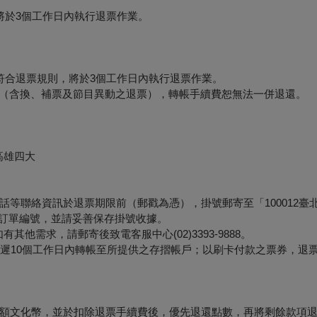
將於3個工作日內執行退票作業。
符合退票規則，將於3個工作日內執行退票作業。
形（含換、補票及節目異動之退票），轉帳手續費恕無法一併退還。
高雄四大
等聯絡資訊於退票期限前（郵戳為憑），掛號郵寄至「100012臺
票面之訂單編號，並請妥善保存掛號收據。
他需求，請郵寄後致電客服中心(02)3393-9888。
最遲10個工作日內轉帳至所提供之存摺帳戶；以刷卡付款之票券，退
額文化幣，並於扣除退票手續費後，優先退還點數，再將剩餘款項