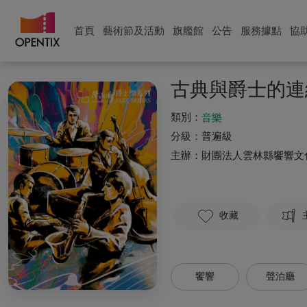
首頁
藝術節及活動
旗艦館
公告
服務據點
協
古典與爵士的連
類別：
音樂
分級：
普遍級
主辦：
財團法人雲林縣饗響文
收藏
饗響
聲泊廳