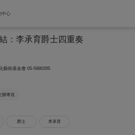
助中心
結：李承育爵士四重奏
化藝術基金會
05-5880395
主辦專頁
爵士
李承育