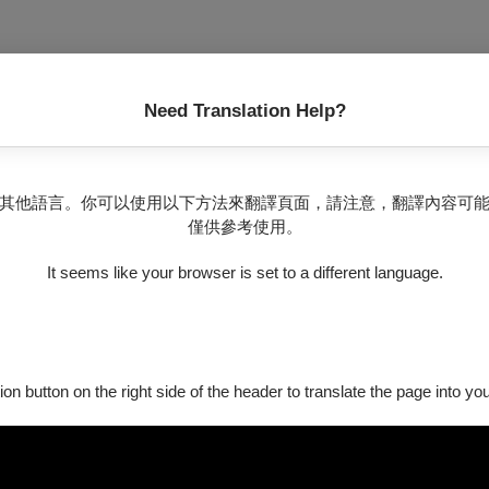
Need Translation Help?
其他語言。你可以使用以下方法來翻譯頁面，請注意，翻譯內容可
僅供參考使用。
It seems like your browser is set to a different language.
wling Green State University）薩克斯風演奏文憑;而
奏碩士學位，並學習爵士音樂。專精古典及爵士薩克斯風演奏、爵士理論、爵士編
北爵士大樂隊（Taipei Jazz Orchestra）音樂總監及指揮
ion button on the right side of the header to translate the page into y
樂營後，與好友共組〈青聰四重奏〉，2008年六月參與新銳音樂會暨
演出；精通於古典及爵士鋼琴演奏。活躍於國內爵士各類型舞台，
場《騷2016》、2019東華秋藝季《搖擺東洋中川英二郎長號音樂會》