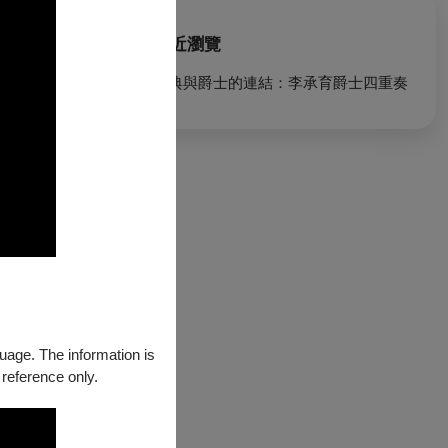
最近瀏覽
憑；臺灣藝術大學音
古典與爵士的連結：李承育爵士四重奏
電影的製作、錄
017台中爵士
爵士大樂隊、曙
guage. The information is
 reference only.