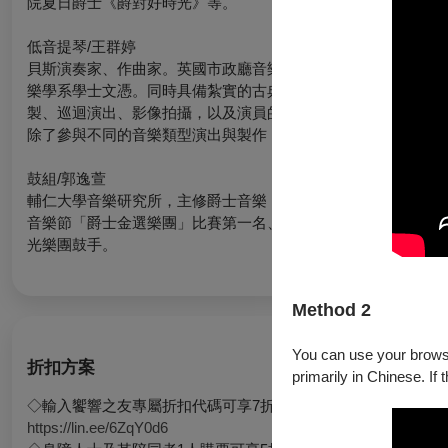
院夏日爵士《爵對好時光》等。
低音提琴/王群婷
貝斯演奏家、作曲家。英國市政廳音樂及戲劇學院（Guildhall Schoo
樂學系學士文憑。同時具備紮實的古典音樂訓練背景，並致力於
製、巡迴演出、影像拍攝，以及演員的技術指導，是少數在不同
除了參與不同的音樂類型演出與製作，也與國內外知名音樂家合
鼓組/郭逸萱
輔仁大學音樂研究所，主修爵士音樂，畢業後致力於爵士鼓演奏
音樂節「爵士金選樂團」比賽第一名、台北爵士音樂節「爵士新秀
光樂團鼓手。
Method 2
You can use your browser
折扣方案
primarily in Chinese. If 
◇輸入饗響之友專屬折扣代碼可享7折購票優惠，加入方式點選
https://lin.ee/6ZqY0d6