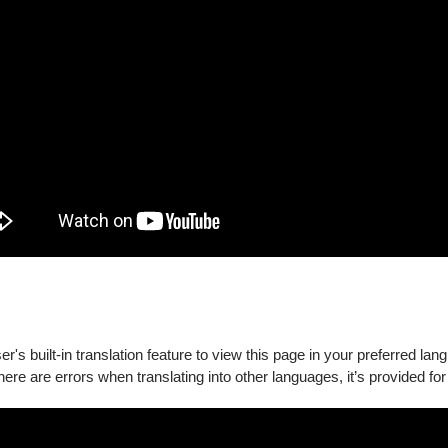
l of Music and Drama）爵士演奏MMus 及 MPerf 雙碩士文
爵士樂及跨界演出的音樂家。現場演奏以外，更參與了音樂專輯與
領域都一直活躍的女性音樂家。
作，並受邀於各大音樂節演出。
以及爵士鼓教學項目，演出曲風多變，並參與各大音樂節演出，曾獲2
大賽」第三名。2020 第31屆金曲獎「最佳樂團」入圍。現為臺北
's built-in translation feature to view this page in your preferred lan
there are errors when translating into other languages, it’s provided for
連結：