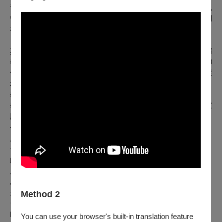
青年所組成的專業打擊樂團，曾多次獲邀至台灣各地演出，也
曾登上兩廳院與受邀至美國演出。身障的限制並沒有阻止他們
在音樂上的表現，甚至在音樂中更加充滿情感與執著。
花蓮縣中小學排笛團
~於2016年在花蓮偏鄉學校啟動，以偏鄉
學校學生為主，歷經9年，目前有多達36所偏鄉中小學，共600
位孩子同時學習排笛。對於資源缺乏、隔代教養為主的偏鄉環
境，孩子們能有學習音樂的機會，心中都充滿感謝且願意努力
學習。本場次將由學習達七年以上的「花蓮縣青少年排笛團」
學生，用專業的演出與極光打擊樂團共同為南部的朋友在國家
殿堂～衛武營，帶來一場撼動人心的音樂饗宴。
今年適逢極光打擊樂團20周年與花蓮中小學排笛團9周年的節
慶，我們希望透過音樂讓兩種截然不同的樂器融合，分享給南
台灣的觀眾們，也深信這將是一場撫慰人心的聖誕音樂饗宴。
此次音樂會曲目有來自台灣,北歐的民謠與古典名曲重新改篇,
原住民傳統曲目;
馬蘭情歌＆阿美頌/茉莉高山青/我的心裡只有你沒有他/ MIRA
米拉之星/女人香
Method 2
台灣民謠組曲/動物狂歡節/太魯閣之戀/情熱大陸/淚光閃閃/ A
Pizzolla Libertango/
You can use your browser's built-in translation feature