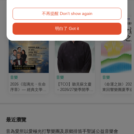
購買此節目的人，也買了...
不再提醒 Don't show again
明白了 Got it
音樂
音樂
音樂
2026《琉璃光・生命
【TCO】聽見蘇文慶
《命運之旅》202
序章》— 經典文學清
－2026/27樂季開季音
東回響樂團夏季巡
唱劇
樂會
最近瀏覽
音為愛所以愛極光打擊樂團及原鄉排笛手聖誕公益音樂會