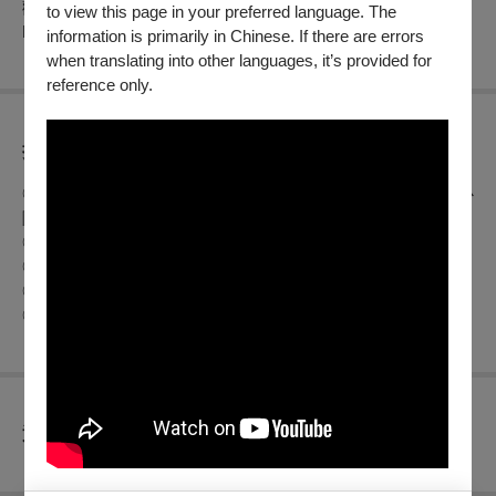
歡樂頌 / levan Polkka/ Cand Eram Pe lalomita/Heer U Bent
to view this page in your preferred language. The
Mijn Leven等
information is primarily in Chinese. If there are errors
when translating into other languages, it’s provided for
reference only.
折扣方案
◎身心障礙人士及陪同者1名購票5折優待，入場時應出示身心
障礙手冊，陪同者與身障者需同時入場。
◎65歲以上年長者購票可享8折優惠，入場時請出示證件。
◎凡一次購票20張以上(含20張)可享票價定價的8折優惠。
◎凡一次購票10張以上(含10張)可享票價定價的9折優惠。
◎兩廳院會員及衛武營會員購票，可享票價訂價的9折優惠。
查看
退換須知