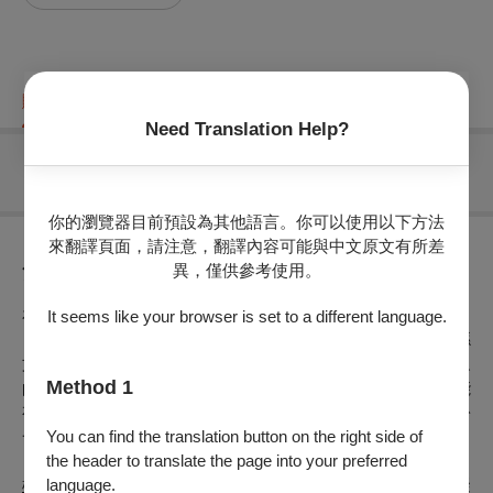
購票資訊
節目介紹
折扣方案
重要須知
Need Translation Help?
無可售場次
你的瀏覽器目前預設為其他語言。你可以使用以下方法
來翻譯頁面，請注意，翻譯內容可能與中文原文有所差
異，僅供參考使用。
節目介紹
在孩子的世界中，能實現心中的期待是一件最幸福的事。
It seems like your browser is set to a different language.
「
極光打擊樂團」與「花蓮縣中小學排笛團」於去年在花蓮縣
文化局演藝廳與台北松菸誠品音樂廳展開了二場感動台下觀眾
Method 1
的精彩演出。演出當下，主辦方收到許多心願單，希望二團能
有機會前往南部演出，因著這個信念，二團將於12月聖誕月份
You can find the translation button on the right side of
一起登上國家殿堂～高雄衛武營。
the header to translate the page into your preferred
language.
極光打擊樂團
~是一支由擊樂家何鴻棋老師所帶領的混合障礙