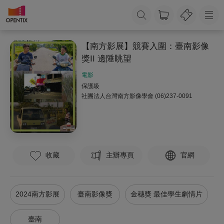
【南方影展】競賽入圍：臺南影像
獎II 邊陲眺望
電影
保護級
社團法人台灣南方影像學會
(06)237-0091
收藏
主辦專頁
官網
2024南方影展
臺南影像獎
金穗獎 最佳學生劇情片
臺南