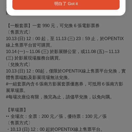
明白了 Got it
10.13 (日) 12：00起，僅限於OPENTIX線上售票平台兌換，實
體售票端點及影展現場無法兌換。
【一般套票】一套 990 元，可兌換 6 張電影票券
〔售票方式〕
10.13 (日) 12：00 起，至 11.13 (三) 23：59 止，於OPENTIX
線上售票平台皆可購買。
10.14 (一)～11.06 (三) 於影展辦公室，或11.08 (五)～11.13
(三) 於影展現場服務台購買。
〔兌換方式〕
10.13 (日) 12：00起，僅限於OPENTIX線上售票平台兌換，實
體售票端點及影展現場無法兌換。
#一組套票內含６張南方影展套票優惠券，可抵用６張南方影
展單場票。
#每場次座位有限，換完為止，請儘早兌換，以免向隅。
【單場票】
‣‣ 全場次：全票：200 元／張，優待票：100 元／張
〔售票方式〕
・10.13 (日) 12：00 起於OPENTIX線上售票平台。