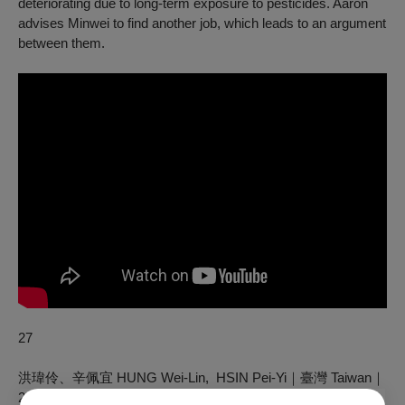
deteriorating due to long-term exposure to pesticides. Aaron
advises Minwei to find another job, which leads to an argument
between them.
27
洪瑋伶、辛佩宜 HUNG Wei-Lin, HSIN Pei-Yi｜臺灣 Taiwan｜
2023｜實驗 Exp｜彩色 Color｜20 min｜無對白 No Dialogue