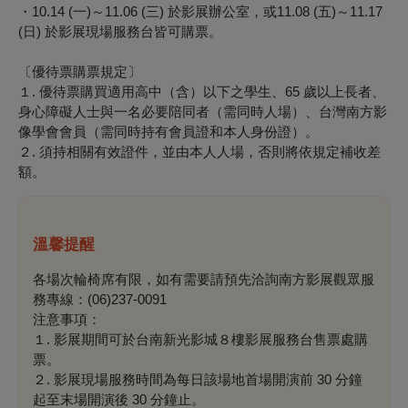
・10.14 (一)～11.06 (三) 於影展辦公室，或11.08 (五)～11.17
(日) 於影展現場服務台皆可購票。
〔優待票購票規定〕
１. 優待票購買適用高中（含）以下之學生、65 歲以上長者、
身心障礙人士與一名必要陪同者（需同時人場）、台灣南方影
像學會會員（需同時持有會員證和本人身份證）。
２. 須持相關有效證件，並由本人人場，否則將依規定補收差
額。
溫馨提醒
各場次輪椅席有限，如有需要請預先洽詢南方影展觀眾服
務專線：(06)237-0091
注意事項：
１. 影展期間可於台南新光影城８樓影展服務台售票處購
票。
２. 影展現場服務時間為每日該場地首場開演前 30 分鐘
起至末場開演後 30 分鐘止。