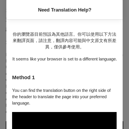
Need Translation Help?
1920年代的下營是「台灣農民組合」重要據點，戰後則捲起了
農民與土地的紅色鬥爭，在50年代因白色恐怖而沉寂。本片以
下營政治犯洪水流回憶錄為本，邀請三位在地青年進行歷史與
記憶的影像採集。27張即可拍靜照，27個下營場景，藉由生活
你的瀏覽器目前預設為其他語言。你可以使用以下方法
日常的記憶陳述，橫跨七十年，從日治延續到戰後，再現已經
來翻譯頁面，請注意，翻譯內容可能與中文原文有所差
消失的事件/精神。
異，僅供參考使用。
In the 1920s, Ē-iânn was an important stronghold of the Taiwan
It seems like your browser is set to a different language.
Peasants Union. After WWII, members of the old Peasants
Union joined the underground Communist Party and brought
on a red struggle of peasants and land. In 2022, we teamed up
Method 1
with three local youths. Based on the memoirs of ng Tsuí-liû, a
Ē-iânn political prisoner of the White Terror, we collected a set
You can find the translation button on the right side of
of images for historical memory. This film is a spiritual image
the header to translate the page into your preferred
composed of 27 scenes. We try to relocate what has
language.
happened in the past to its original site, and to represent the
disappeared event/spirit.