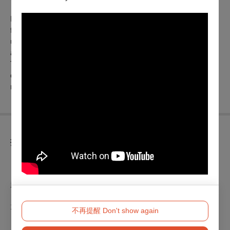
Mr. Ho, who lives alone in Tainan, has been working as a
factory delivery driver for thirty years. He is facing
unemployment as the factory will shut down soon and undergo
a restructuring. As Mr. Ho is getting old, his son who lives in
Taipei demands him to scrap his old truck, however, he insists
on keeping it despite facing potential pollution fines and
maintenance costs.
折扣方案
【早鳥套票】一套 900 元，可兌換６張電影票券
（限影展套票首賣日販售，OPENTIX網站、APP、分銷點及
超商無販售）
〔售票方式〕
10.12 (六) 16：00開始起至當日售完為止，限於影展套票首賣
不再提醒 Don't show again
日向服務台工作人員購買，並僅限購買「電子票」。
〔兌換方式〕