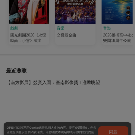
戲劇
音樂
音樂
國光劇團2026《永恆
交響最金曲
2026板橋高中校
時尚：小雪》演出
樂團18周年公演《
輝 Luminous》
最近瀏覽
【南方影展】競賽入圍：臺南影像獎II 邊陲眺望
OPENTIX將運用Cookie來提供個人化的內容、提昇使用體驗，也希
同意
望能提供更安全的消費環境。若你瀏覽本網站即表示你同意我們使