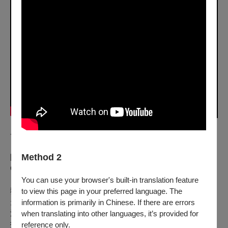
發財車 The Good Old Truck
Method 2
陳柏翰 CHEN Po-Han｜臺灣 Taiwan｜2024｜劇情 Fic｜彩色
Color｜27 min｜中文、臺語發音 Mandarin, Taiwanese
You can use your browser's built-in translation feature
獨自住在台南的阿禾，在夕陽產業擔任三十年的送貨司機。這
to view this page in your preferred language. The
天工廠面臨轉型，他終於得面對失業的狀況，但在車齡、空汙
information is primarily in Chinese. If there are errors
法、維修費以及定居北部的兒子都要他報廢貨車時，阿禾寧可
when translating into other languages, it’s provided for
拖著自己衰老的身體，也要將這台老貨車留下。
reference only.