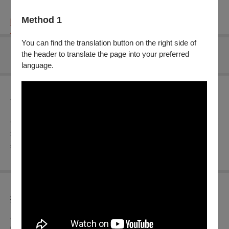
Method 1
購票資訊
節目介紹
折扣方案
重要須知
You can find the translation button on the right side of
the header to translate the page into your preferred
無可售場次
language.
節目介紹
美江舞蹈團2024創新客家舞作「舞漾客藝風雅情」～以客家原
創的構思，來傳述懷舊的文化精神。花布燈籠、客家美食、藍
染樂、桐花衫⋯舞出客家文化藝術精彩之風雅。
折扣方案
◎身心障礙人士及陪同者1名購票5折優待，入場時應出示身心