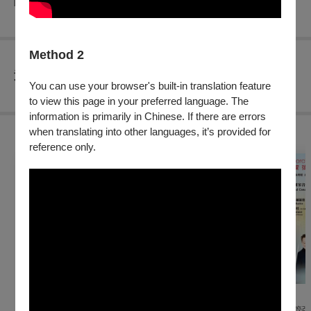
障礙手冊，陪同者與身障者需同時入場
Method 2
查看
退換須知
You can use your browser's built-in translation feature
to view this page in your preferred language. The
information is primarily in Chinese. If there are errors
when translating into other languages, it’s provided for
購買此節目的人，也買了...
reference only.
戲劇
戲劇
音樂
2026秋天藝術節 四把
職男人生4-笑の祭典
2026亞洲青年管