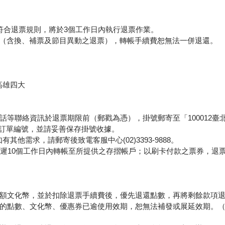
符合退票規則，將於3個工作日內執行退票作業。
形（含換、補票及節目異動之退票），轉帳手續費恕無法一併退還。
高雄四大
等聯絡資訊於退票期限前（郵戳為憑），掛號郵寄至「100012臺
票面之訂單編號，並請妥善保存掛號收據。
他需求，請郵寄後致電客服中心(02)3393-9888。
最遲10個工作日內轉帳至所提供之存摺帳戶；以刷卡付款之票券，退
額文化幣，並於扣除退票手續費後，優先退還點數，再將剩餘款項
的點數、文化幣、優惠券已逾使用效期，恕無法補發或展延效期。