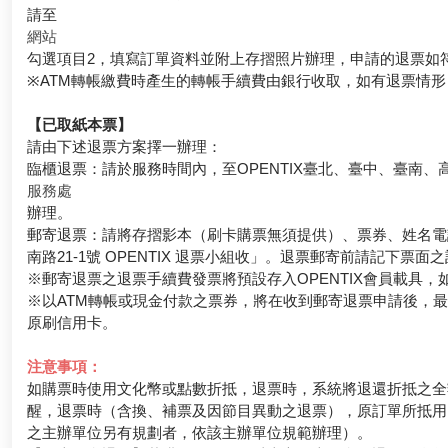
請至
網站
勾選項目2，填寫訂單資料並附上存摺照片辦理，申請的退票如
※ATM轉帳繳費時產生的轉帳手續費由銀行收取，如有退票情
【已取紙本票】
請由下述退票方案擇一辦理：
臨櫃退票：請於服務時間內，至OPENTIX臺北、臺中、臺南、
服務處
辦理。
郵寄退票：請將存摺影本（刷卡購票無須提供）、票券、姓名電話
南路21-1號 OPENTIX 退票小組收」。退票郵寄前請記下
※郵寄退票之退票手續費發票將預設存入OPENTIX會員載具，如有其
※以ATM轉帳或現金付款之票券，將在收到郵寄退票申請後，
原刷信用卡。
注意事項：
如購票時使用文化幣或點數折抵，退票時，系統將退還折抵之全
醒，退票時（含換、補票及因節目異動之退票），原訂單所抵用
之主辦單位另有規劃者，依該主辦單位規範辦理）。