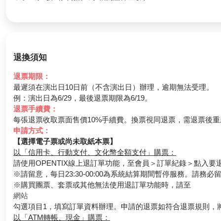
退換須知
退票期限：
最遲須在演出日10日前（不含演出日）辦理，逾期無法受理。
例：演出日為6/29，最後退票期限為6/19。
退票手續費：
每張退票收取票面售價10%手續費。換票視同退票，需退票後重
申請方式：
【選擇電子票或尚未取紙本票】
以「信用卡、行動支付、文化幣全額支付」購票：
請使用OPENTIX線上退訂單功能，至會員＞訂單紀錄＞點入
※請留意，每日23:30-00:00為系統結算期間暫停服務。請務
※購買團票、套票或其他無法使用退訂單功能時，請至
網站
勾選項目1，填寫訂單資料辦理。申請的退票如符合退票規則，
以「ATM轉帳、現金」購票：