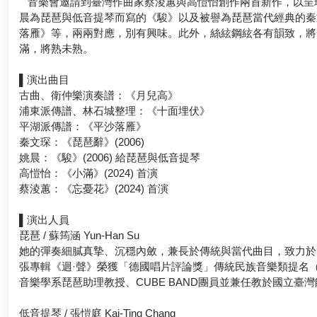
音樂會邀請到臺灣作曲家蔡淩蕙與高愷怡創作兩首新作，以呈現
晨為琵琶與低音提琴而寫的《駿》以及被譽為琵琶當代經典的秦
落雁》等，兩兩對應，別有興味。此外，絲絃鋼絃各有韻致，將
滿，將熟未熟。
▌演出曲目
古曲、衛仲樂演奏譜：《月兒高》
浦東派傳譜、林石城整理：《十面埋伏》
平湖派傳譜：《平沙落雁》
秦文琛：《琵琶辭》(2006)
姚晨：《駿》(2006) 給琵琶與低音提琴
高愷怡：《小滿》(2024) 首演
蔡淩蕙：《忘憂花》(2024) 首演
▌演出人員
琵琶 / 蘇筠涵 Yun-Han Su
她的彈奏細膩真摯、沉穩內斂，兼長於傳統與當代曲目，致力於琵
張專輯《迴·聲》榮獲「德國唱片評論獎」傳統民族音樂類提名（2
音樂學系琵琶助理教授、CUBE BAND團員並兼任教於國立臺
低音提琴 / 張愷庭 Kai-Ting Chang