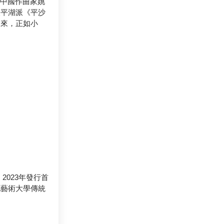
是中國作曲家姚
及平湖派《平沙
未來，正如小
023年發行首
北藝術大學傳統