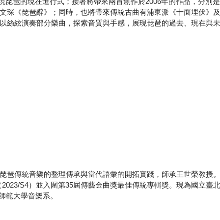
琵琶的現在進行式；接著將帶來兩首創作於2006年的作品，分別
文琛《琵琶辭》；同時，也將帶來傳統古曲有浦東派《十面埋伏》
以絲絃演奏部分樂曲，探索音質與手感，展現琵琶的過去、現在與
琶傳統音樂的整理傳承與當代語彙的開拓實踐，師承王世榮教授。 2
023/S4）並入圍第35屆傳藝金曲獎最佳傳統專輯獎。現為國立臺
灣師範大學音樂系。