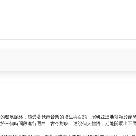
音樂的發展脈絡，感受著琵琶音樂的增生與百態，演研並進地耕耘於琵
聚焦於三個時間段進行選曲，古今對映，述說個人體悟，期能開展出不