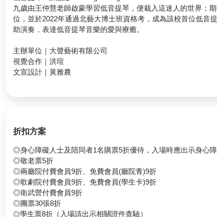
九歲由王仲慧老師啟蒙學習低音提琴，便栽入這迷人的世界；期
位，並於2022年通過北藝大博士班資格考，成為該校首位低
助演奏，表達低音提琴音樂的愛與療癒。
主辦單位｜大聲藝術有限公司
視覺合作｜洪瑄
文宣設計｜黃雅農
折扣方案
◎身心障礙人士及陪同者1名購票5折優待，入場時應出示身心
◎敬老票5折
◎兩廳院付費會員9折、免費會員(廳院青)9折
◎歌劇院付費會員9折、免費會員(學生卡)9折
◎衛武營付費會員9折
◎團票30張8折
學生票8折（入場請出示相關證件查驗）
◎