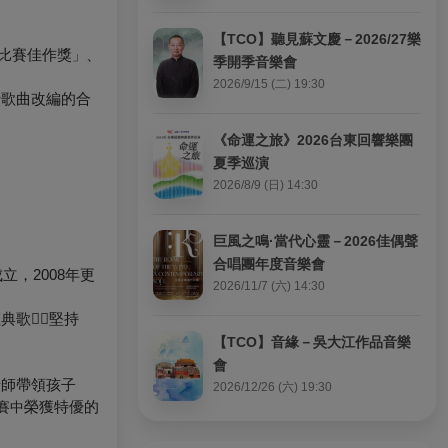
【TCO】聽見蘇文慶－2026/27樂
唱比賽佳作獎
、
」
季開季音樂會
2026/9/15 (二) 19:30
行歌曲改編的合
《命運之旅》2026台東回響樂團
夏季巡演
2026/8/9 (日) 14:30
巨風之鳴·當代心靈－2026佳偶聲
合唱團年度音樂會
，2008年更
2026/11/7 (六) 14:30
經典歌曲
堅持
【TCO】音緣－吳大江作品音樂
會
老師帶領孩子
2026/12/26 (六) 19:30
榮獲特優的
賽中