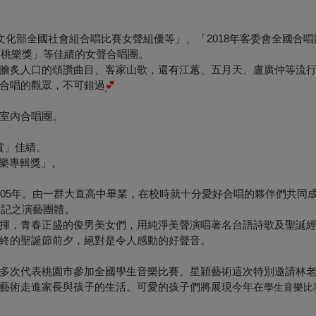
文化部全國社會組合唱比賽女聲組優等」、「2018年客委會全國合
節桃樂獎」等佳績的女聲合唱團。
膾炙人口的頌讚曲目、客家山歌，還有江蕙、五月天、盧廣仲等流
合唱的觀眾，不可錯過
💕
室內合唱團。
銀賞」佳績。
音樂專輯獎」。
05年。由一群大直高中畢業，在校時就十分愛好合唱的夥伴們共同成立
登記之演藝團體。
指揮，青春正盛的俊男美女們，用純淨美聲演唱著名台語詩歌及聖誕
終的聖誕節前夕，絕對是令人感動的好聲音。
多次代表桃園市參加全國學生音樂比賽。星穎藝術這次特別邀請林
藝術走進家長與孩子的生活。可愛的孩子們將展現今年在
學生音樂比