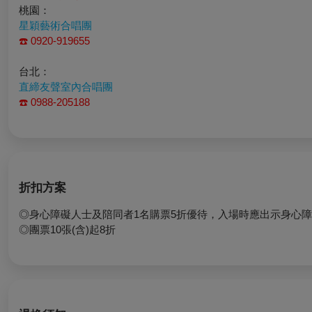
桃園：
星穎藝術合唱團
☎️
0920-919655
台北：
直締友聲室內合唱團
☎️
0988-205188
折扣方案
◎身心障礙人士及陪同者1名購票5折優待，入場時應出示身心障
◎團票10張(含)起8折