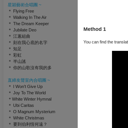
星穎藝術合唱團 ~
＊ Flying Free
＊ Walking In The Air
＊ The Dream Keeper
Method 1
＊ Jubilate Deo
＊ 江蕙組曲
You can find the translat
＊ 刻在我心底的名字
＊ 知足
＊ 彩虹
＊ 半山謠
＊ 你的山歌沒有我的多
直締友聲室內合唱團 ~
＊ I Won’t Give Up
＊ Joy To The World
＊White Winter Hymnal
＊ Ubi Caritas
＊ O Magnum Mysterium
＊ White Christmas
＊ 要到伯利恆何遠？