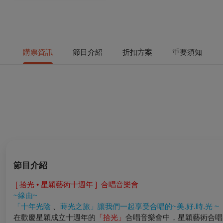
購票資訊
節目介紹
折扣方案
重要須知
節目介紹
[
拾光 • 星穎藝術十週年 ] 合唱音樂會
~
緣由~
「
十年光陰
、
蒔光之旅
」
讓我們一起享受合唱的~美.好.時.光 ~
在歡慶星穎成立十週年的
「拾光」
合唱音樂會中，星穎藝術合唱