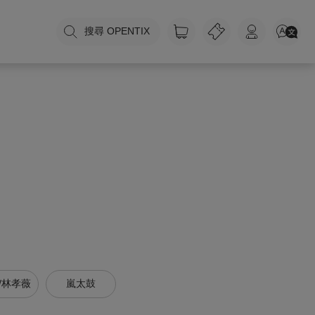
搜尋 OPENTIX
/林孝薇
嵐太鼓