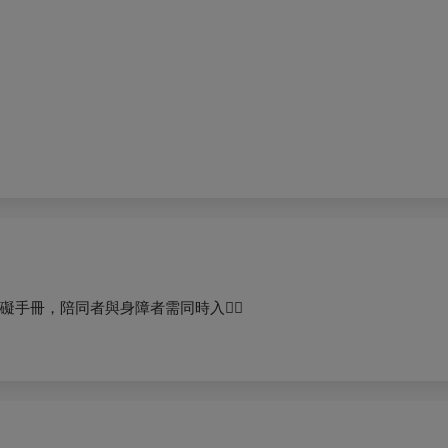
礙手冊，陪同者與身障者需同時入場〪