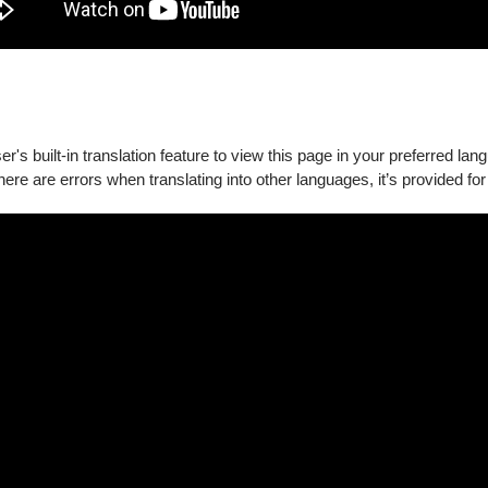
's built-in translation feature to view this page in your preferred lan
there are errors when translating into other languages, it’s provided for