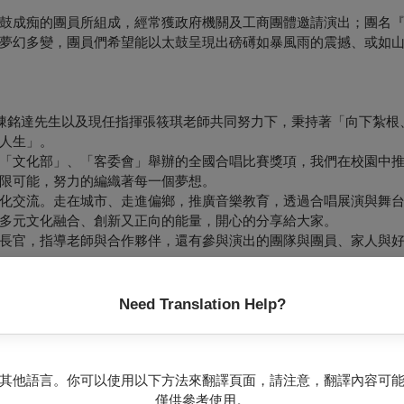
成痴的團員所組成，經常獲政府機關及工商團體邀請演出；團名『嵐
夢幻多變，團員們希望能以太鼓呈現出磅礡如暴風雨的震撼、或如
長陳銘達先生以及現任指揮張筱琪老師共同努力下，秉持著「向下紮根
人生」。
「文化部」、「客委會」舉辦的全國合唱比賽獎項，我們在校園中
限可能，努力的編織著每一個夢想。
化交流。走在城市、走進偏鄉，推廣音樂教育，透過合唱展演與舞
多元文化融合、創新又正向的能量，開心的分享給大家。
長官，指導老師與合作夥伴，還有參與演出的團隊與團員、家人與
生。
Need Translation Help?
其他語言。你可以使用以下方法來翻譯頁面，請注意，翻譯內容可
僅供參考使用。