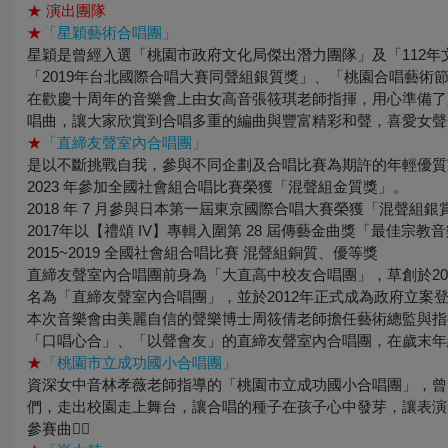
★
演出團隊
★
「星穎藝術合唱團」
星穎是曾經入選「桃園市政府文化局傑出潛力團隊」及「112年
「2019年台北國際合唱大賽同聲組銀質獎」、「桃園合唱藝術
在歡慶十周年的音樂會上由女高音張筱琪老師指揮，用心準備了
唱曲，讓大家欣賞到合唱多重的編曲與豐富精彩和聲，喜愛女聲
★
「直締友聲室內合唱團」
是以不斷挑戰自我，參與不同企劃及合唱比賽為期許的年輕優質
2023 年參加全國社會組合唱比賽榮獲「混聲組金質獎」。
2018 年 7 月參與日本第一屆東京國際合唱大賽榮獲「混聲組
2017年以【禮頌 IV】專輯入圍第 28 屆傳藝金曲獎「最佳宗教
2015~2019 全國社會組合唱比賽 混聲組銅質、優等獎
直締友聲室內合唱團前身為「大直高中校友合唱團」，草創於20
名為「直締友聲室內合唱團」，並於2012年正式成為政府立案
本次音樂會由美麗自信的聲樂博士周筱倩老師擔任藝術總監與
「口唱心合」、「以聲會友」的直締友聲室內合唱團，在歲末年
★
「桃園市立成功國小合唱團」
資深女中音林孝薇老師指導的「桃園市立成功國小合唱團」，曾
們，走出校園走上舞台，讓合唱的種子在孩子心中發芽，讓表演
參賽曲目〪