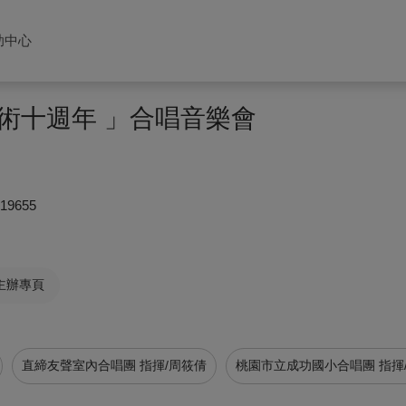
助中心
藝術十週年 」合唱音樂會
919655
主辦專頁
直締友聲室內合唱團 指揮/周筱倩
桃園市立成功國小合唱團 指揮