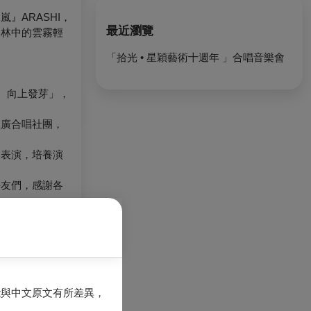
』ARASHI，
最近瀏覽
山林中的雲霧輕
「拾光 • 星穎藝術十週年 」合唱音樂會
、向上發芽」，
推廣合唱社團，
台表演，培養演
好友們，感謝各
能與中文原文有所差異，