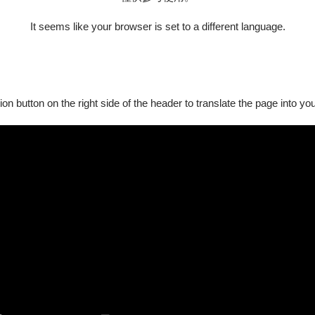
It seems like your browser is set to a different language.
ion button on the right side of the header to translate the page into y