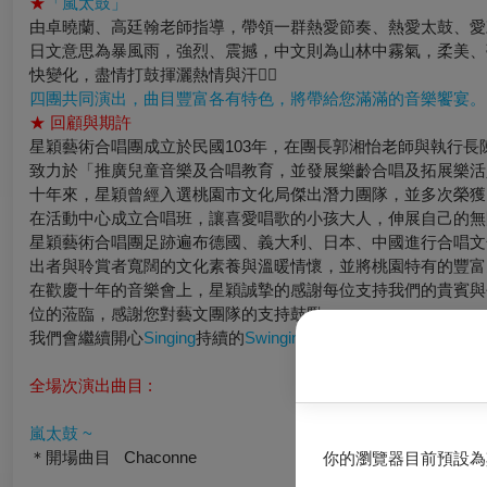
★
「嵐太鼓」
由卓曉蘭、高廷翰老師指導，帶領一群熱愛節奏、熱愛太鼓、愛鼓
日文意思為暴風雨，強烈、震撼，中文則為山林中霧氣，柔美、
快變化，盡情打鼓揮灑熱情與汗水〪
四團共同演出，曲目豐富各有特色，將帶給您滿滿的音樂饗宴。
★
回顧與期許
星穎藝術合唱團成立於民國103年，在團長郭湘怡老師與執行
致力於「推廣兒童音樂及合唱教育，並發展樂齡合唱及拓展樂活
十年來，星穎曾經入選桃園市文化局傑出潛力團隊，並多次榮獲
在活動中心成立合唱班，讓喜愛唱歌的小孩大人，伸展自己的無
星穎藝術合唱團足跡遍布德國、義大利、日本、中國進行合唱文
出者與聆賞者寬闊的文化素養與溫暖情懷，並將桃園特有的豐富
在歡慶十年的音樂會上，星穎誠摯的感謝每位支持我們的貴賓與
位的蒞臨，感謝您對藝文團隊的支持鼓勵。
我們會繼續開心
Singing
持續的
Swinging
享受我們燦爛的舞台人
全場次演出曲目 :
嵐太鼓 ~
＊開場曲目 Chaconne
你的瀏覽器目前預設為