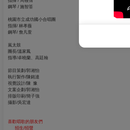
指揮 / 周筱倩
鋼琴 / 施智筌
桃園市立成功國小合唱團
指揮/ 林孝薇
鋼琴/ 詹凡萱
嵐太鼓
團長/溫家鳳
指導/卓曉蘭、高廷翰
節目策劃/郭湘怡
執行製作/陳銘達
視覺設計/陳 豫
文案企劃/郭湘怡
排版印刷/簡子強
攝影/吳宏達
喜歡唱歌的朋友們
招生/招聲