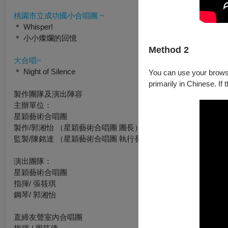
桃園市立成功國小合唱團 ~
＊ Whisper!
＊ 小小燦爛的回憶
Method 2
大合唱~
＊ Night of Silence
You can use your browser
primarily in Chinese. If 
製作團隊及演出陣容
主辦單位：
星穎藝術合唱團
製作/郭湘怡 （星穎藝術合唱團 團長）
監製/陳銘達 （星穎藝術合唱團 執行長）
演出團隊：
星穎藝術合唱團
指揮/ 張筱琪
鋼琴/ 郭湘怡
直締友聲室內合唱團