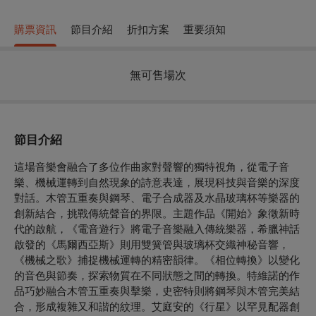
購票資訊
節目介紹
折扣方案
重要須知
無可售場次
節目介紹
這場音樂會融合了多位作曲家對聲響的獨特視角，從電子音
樂、機械運轉到自然現象的詩意表達，展現科技與音樂的深度
對話。木管五重奏與鋼琴、電子合成器及水晶玻璃杯等樂器的
創新結合，挑戰傳統聲音的界限。主題作品《開始》象徵新時
代的啟航，《電音遊行》將電子音樂融入傳統樂器，希臘神話
啟發的《馬爾西亞斯》則用雙簧管與玻璃杯交織神秘音響，
《機械之歌》捕捉機械運轉的精密韻律。《相位轉換》以變化
的音色與節奏，探索物質在不同狀態之間的轉換。特維諾的作
品巧妙融合木管五重奏與擊樂，史密特則將鋼琴與木管完美結
合，形成複雜又和諧的紋理。艾庭安的《行星》以罕見配器創