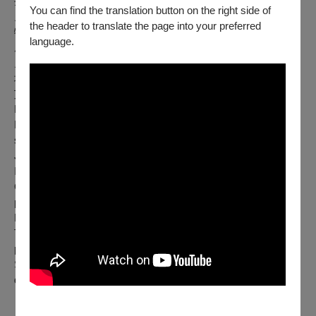
拉維斯塔：《馬爾西亞斯》，給雙簧管與水晶玻璃杯
You can find the translation button on the right side of
史考特：《開始》，給木管五重奏
the header to translate the page into your preferred
特維諾：第三冊樂曲集，給木管五重奏與擊樂
language.
康奈松：《電音遊行》，給長笛、單簧管與鋼琴
史密特：六重奏，給木管五重奏與鋼琴
埃斯凱奇：《機械之歌》，給木管五重奏與鋼琴
艾庭安：《行星》為木管五重奏、鋼琴與電子合成器
Kenji Bunch:
Changes of Phase
for woodwind quintet
Mario Lavista:
Marsias
, para oboe y copas de cristal (oboe
solo & crystal glasses)
Jeff Scott:
Startin' Sumthin'
for woodwind quintet
Ivan Trevino: Song Book, Vol.3 for wind quintet and percussion
Guillaume Connesson:
Techno Parade
for flute, clarinet and
piano
Leo Smit: Sextet for wind quintet and piano
Thierry Escaich:
Mecanic Song
for Woodwind quintet and
piano
Sebastian Efler:
Spheres
for woodwind quintet, piano and
digital audio