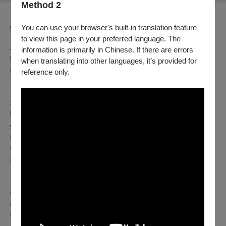
Method 2
You can use your browser's built-in translation feature
折扣方案
to view this page in your preferred language. The
本節目預購優惠：2025/1/1（三）12:00起～1/8（三）11:59止
information is primarily in Chinese. If there are errors
NSO之友&愛樂知青享8折、廳院人享8折、廳院迷享8折
when translating into other languages, it’s provided for
NSO之友(身障、敬老身分)、廳院人(身障、敬老身分)、廳院
reference only.
迷 (身障、敬老身分)享5折
本節目啟售日期：1/8（三）12:00
NSO之友&愛樂知青享9折、廳院人享9折、廳院迷享9折
臺中國家歌劇院會員享9折、臺中國家歌劇院學生會員享75折
(限1張)
衛武營國家藝術文化中心會員9折
廳院青享75折(限1張)
台新卡友專屬優惠：
(1) 即日起至演出日，透過OPENTIX售票網購買票券（不限票
級）享9折優惠，票券售完為止。
(2) 持台新信用卡購買本節目，不限票級，即贈國家交響樂團
（NSO）愛樂知青資格一年期，將享NSO之友購票優惠及福