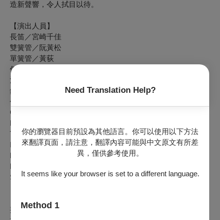
造新聲響，令人拭目以待。
【演出人員】
長笛／宮崎千佳
雙簧管／阮黃松
單簧管／黃荻
低音管／陳奕秀
法國號／劉品均
Need Translation Help?
鋼琴／王佩瑤
作曲&擊樂／艾庭安
Chika Miyazaki, flute
Hoang-Tung Nguyen, oboe
你的瀏覽器目前預設為其他語言。你可以使用以下方法
Ti Huang, clarinet
來翻譯頁面，請注意，翻譯內容可能與中文原文有所差
I-Hsiu Chen, bassoon
異，僅供參考使用。
Pin-Chun Liu, horn
Pei-Yao Wang, piano
It seems like your browser is set to a different language.
Sebastian Efler, composer & percussion
【演出曲目】
Method 1
邦奇：《峰迴路轉》，給木管五重奏