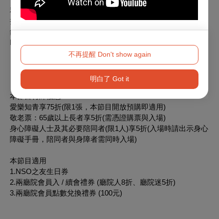
利、不定期NSO電子購票折抵券乙張，以及NSO主辦節目75
折優惠（每檔限一張）。若符合上述資格者，請至以下表單登
錄：
https://reurl.cc/mRKlMM
，後續將由國家交響樂團專人服務。
不再提醒 Don't show again
【謹慎理財 信用至上】
【循環信用利率及各項費用請詳參台新銀行官網】
明白了 Got it
本節目特殊優惠：
愛樂知青享75折(限1張，本節目開放預購即適用)
敬老票：65歲以上長者享5折(需憑證購票與入場)
身心障礙人士及其必要陪同者(限1人)享5折(入場時請出示身心
障礙手冊，陪同者與身障者需同時入場)
本節目適用
1.NSO之友生日券
2.兩廳院會員入 / 續會禮券 (廳院人8折、廳院迷5折)
3.兩廳院會員點數兌換禮券 (100元)