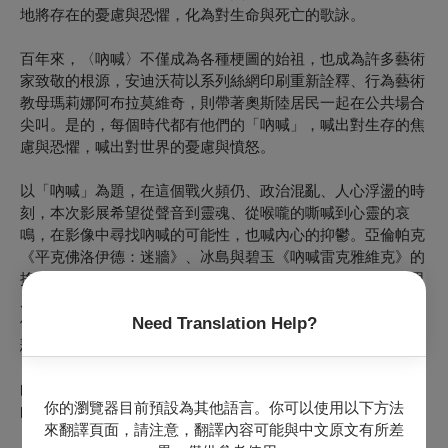
地將存在的憂慮與恐懼，化為對生命與死亡的歌詠。
百年來，〈吶喊〉不僅成為各種梗圖的始祖，也成為許多藝術
家致敬的根源，安迪沃荷以系列絲網印刷重新詮釋、行為藝術
教母瑪莉娜阿布拉莫維奇，則帶著奧斯陸居民一起在公共場合
尖叫。是的，每個時代都有他們的「吶喊」，喊出對生存的焦
慮與恐懼，喊出對世界的憂慮與憤怒。
以「吶喊」為題，在這個戰火頻仍、政治混亂、人心浮盪的時
刻，本次影展希望從聲音到靈魂、從喉嚨的嘶喊到心靈的哀
鳴，在影像中尋找吶喊的可能性，也喊內心的抑鬱。亞倫帕克
《平克佛洛伊德：迷牆》、冰島與碧玉《吶喊雷克雅維克》的
搖滾樂音，大島渚《東京戰爭戰後秘語》、貝托魯奇、巴索里
尼、高達等聯合執導《愛與怒》的戰爭反思，阿利安卓崗札雷
Need Translation Help?
伊納利圖《靈魂的重量》、香妲艾克曼《珍妮德爾曼》的人生
悲歌，帕拉贊諾夫《石榴的顏色》的詩畫潑灑，麥可漢內克
《惡狼年代》的末日殘酷，以及尼可拉斯溫丁黑芬《藥頭三部
曲》的暴力掙扎，喧鬧的、狂暴的、批判檢省的、靜默寂寥
你的瀏覽器目前預設為其他語言。你可以使用以下方法
的，都是吶喊，都是對時代與存在本質的撞擊與叩問。
來翻譯頁面，請注意，翻譯內容可能與中文原文有所差