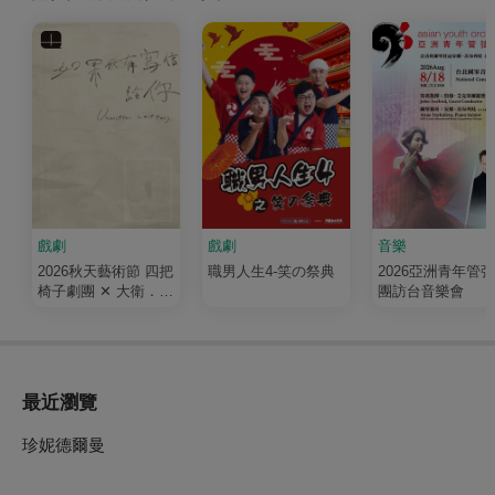
戲劇
戲劇
音樂
2026秋天藝術節 四把
職男人生4-笑の祭典
2026亞洲青年管
椅子劇團 ✕ 大衛．吉
團訪台音樂會
塞森《如果我有寫信
給你》
最近瀏覽
珍妮德爾曼