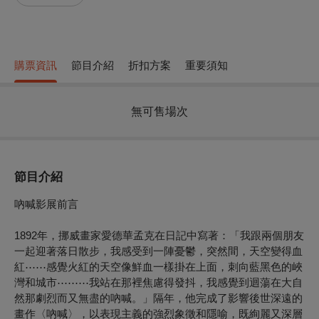
購票資訊
節目介紹
折扣方案
重要須知
無可售場次
節目介紹
吶喊影展前言
1892年，挪威畫家愛德華孟克在日記中寫著：「我跟兩個朋友
一起迎著落日散步，我感受到一陣憂鬱，突然間，天空變得血
紅⋯⋯感覺火紅的天空像鮮血一樣掛在上面，刺向藍黑色的峽
灣和城市⋯⋯⋯我站在那裡焦慮得發抖，我感覺到迴蕩在大自
然那劇烈而又無盡的吶喊。」隔年，他完成了影響後世深遠的
畫作〈吶喊〉，以表現主義的強烈象徵和隱喻，既絢麗又深層