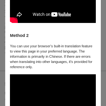
這位單身、中年、有子、從事性工作的女性為主角，描繪她與
青少年兒子同住布魯塞爾的公寓家中，過著樸實、平凡的生
活。鏡頭緊隨飾演珍妮德爾曼的法國新浪潮女神黛芬賽麗格
——上街買菜、去郵局寄信、上咖啡廳、在廚房裡削馬鈴薯
皮、等待恩客上門、等待兒子返家後一同晚餐。日復一日，珍
妮德爾曼規律如常的生活，就在看似無事的日積月累中起了幽
微且劇烈的波瀾。
Method 2
攝影機以類客觀紀錄的方式拍攝，刻意與角色保持距離、疏離
情感，寫實的長鏡頭卻襯托出獨特的「超級寫實主義」美學，
You can use your browser's built-in translation feature
將女性不被重視的日常擺放至電影中，賦予其藝術性，呈現角
to view this page in your preferred language. The
色鮮明的主體意識。
information is primarily in Chinese. If there are errors
when translating into other languages, it’s provided for
reference only.
折扣方案
銷售時間 2024. 11.29（五）11:00起─12.26（四），售完為
止。