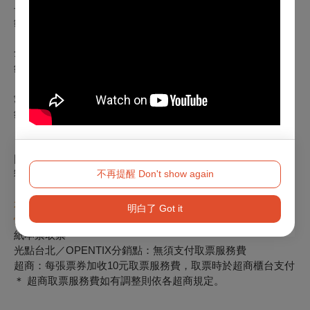
早鳥票：200元╱張
銷售時間 2024. 11.29（五）─12.12（四）23:59止。
全票：260元╱張
銷售時間 2024. 12.13（五）─12.26（四）
愛心票：130 元╱張
銷售時間 2024. 11.29（五）─12.26（四）
＊電影片長超過150分鐘，各票價需加收20元
＊【愛心票】僅供65歲以上老人、身心障礙人士與乙名必要陪
同者購買，購票與入場時請出示相關證明，否則需補全票差
不再提醒 Don't show again
額。
本次影展售票為電子票與紙本票並行使用，考量觀眾取票便利
明白了 Got it
性，建議多加選擇使用電子票券。
紙本票取票
光點台北／OPENTIX分銷點：無須支付取票服務費
超商：每張票券加收10元取票服務費，取票時於超商櫃台支付
＊ 超商取票服務費如有調整則依各超商規定。