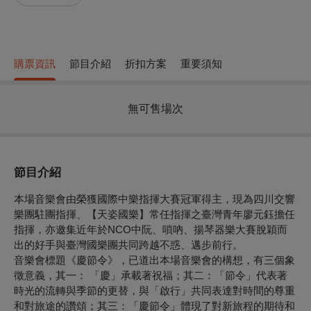
購票資訊
節目介紹
折扣方案
重要須知
無可售場次
節目介紹
本場音樂會由榮獲國際中樂指揮大賽冠軍得主，現為四川交響
樂團駐團指揮、【天姿國樂】常任指揮之臺灣青年廖元鈺擔任
指揮，亦邀集近年於NCO中阮、嗩吶、揚琴器樂大賽脫穎而
出的好手與臺灣國樂團共同跨越不惑、邁步前行。
音樂會標題《慶節令》，已道出本場音樂會的構想，有三個象
徵意義，其一： 「慶」承載著祝福；其二：「節令」代表著
時光的流轉與季節的更替，與「啟行」共同表達對時間的尊重
和對旅途的讚頌；其三：「慶節令」體現了對新旅程的期待和