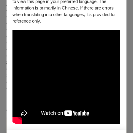
to view this page in your preferred language. The
選位之「青年席位五折自由座」。
information is primarily in Chinese. If there are errors
◇NCO鐵粉購票享6折優惠
when translating into other languages, it’s provided for
◇NCO之友購票享9折優惠
reference only.
◇兩廳院會員購票享9折優惠
◇追戲迷、戀戲家購票享8折優惠
◇慕戲友購票享9折優惠
◇適用戲曲人及戀戲家生日禮券
◇國光劇團「群英、雅客」會員：9折。
◇學生、軍警（含消防人員）、榮民購票享8折優惠，入場請
出示有效證件
◇65歲以上年長者、12歲（含）以下兒童購票享5折優惠，入
場需出示有效證件
◇台北富邦、玉山銀行卡友購票享9折優惠
◇團體大量購票另有優惠，請電洽02-8866-9791
※以上優惠不得併用
※持青年席位票券者，請憑優惠本人證件（身分證或健保卡）
入場，恕無法辦理補退票。
溫馨提醒