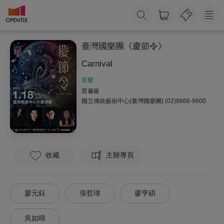
臺灣國樂團《慶節令》
Carnival
音樂
普遍級
國立傳統藝術中心(臺灣國樂團)
(02)8866-9600
收藏
主辦專頁
廖元鈺
張哲瑋
廖亨碩
吳如晴