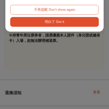
【本節目適用文化幣青年席位、青年席位五折自由座優
不再提醒 Don't show again
惠，提供之場次將顯示專屬折扣方案】
青年席位專屬優惠、青年席位五折自由座僅限於
明白了 Got it
OPENTIX網站與App使用100點以上文化幣支付，席次有
限，售完為止。
※持青年席位票券者，請憑優惠本人證件（身分證或健保
卡）入場，恕無法辦理補退票。
查看
退換須知