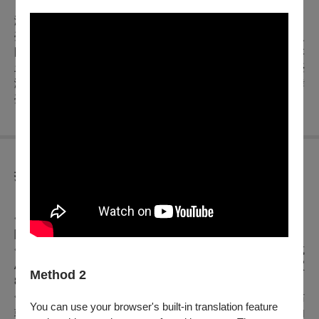
演出｜臺灣國樂團
臺灣國樂團隸屬於國立傳統藝術中心，是文化部轄下的國家級
國樂團。係由國內國樂界菁英組成，矢志探索傳統、立足本
土、擁抱當代，藉由創作為臺灣傳統音樂扎根，用演出傳遞臺
灣美學品味，以提昇臺灣傳統及當代音樂為目標，以國際為舞
臺，用醇厚的音樂深化臺灣之美。
折扣方案
【一般購票優惠】
◇身心障礙人士及陪同者1名購票5折優待，入場時應出示身心
障礙手冊，陪同者與身障者需同時入場
◇文化成年禮金「青年席位指定席」：於OPENTIX網站或
APP至少使用文化幣100點(含)以上支付，以優惠價300元購買
Method 2
800元票區「青年席位指定席」，限量19席。
◇文化成年禮金「青年席位五折自由座」：於OPENTIX網站
You can use your browser's built-in translation feature
或APP至少使用文化幣100點(含)以上支付，不限票區、自由