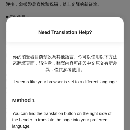
迎接，象徵帶著喜悅和祝福，踏上光輝的新征途。
■演出曲目：
王寧：《慶節令》
王丹紅：《狂想曲》揚琴協奏曲
Need Translation Help?
周東朝：《遙遠的呼喚》嗩吶協奏曲
劉湲（姜瑩移植）：《火車托卡塔》
王辰威：《展望》
陳奕濰：《太極》阮協奏曲
你的瀏覽器目前預設為其他語言。你可以使用以下方法
羅偉倫：《海上第一人─鄭和》〈海誓〉、〈海路〉
來翻譯頁面，請注意，翻譯內容可能與中文原文有所差
異，僅供參考使用。
■演職團隊：
監製｜陳悅宜
It seems like your browser is set to a different language.
副監製｜梁晋誌、賴銘仁
製作｜吳定哲
指揮｜廖元鈺
Method 1
揚琴｜張哲瑋
中阮｜吳如晴
You can find the translation button on the right side of
嗩吶｜廖亨碩
the header to translate the page into your preferred
演出｜臺灣國樂團
language.