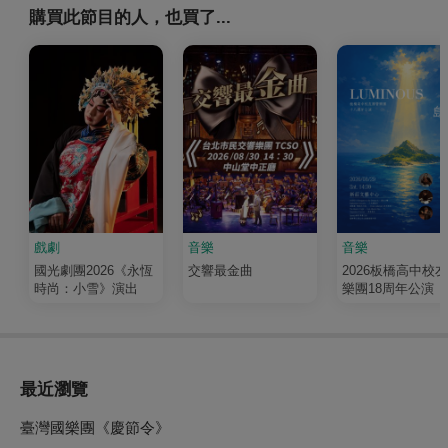
購買此節目的人，也買了...
戲劇
音樂
音樂
國光劇團2026《永恆
交響最金曲
2026板橋高中校
時尚：小雪》演出
樂團18周年公演《
輝 Luminous》
最近瀏覽
臺灣國樂團《慶節令》