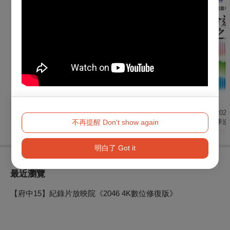
音樂
音樂
音樂
2026《琉璃光・生命
【TCO】聽見蘇文慶
《命運之旅》202
不再提醒 Don't show again
序章》— 經典文學清
－2026/27樂季開季音
東回響樂團夏季巡
唱劇
樂會
明白了 Got it
最近瀏覽
【府中15】紀錄片放映院《2046 4K數位修復版》