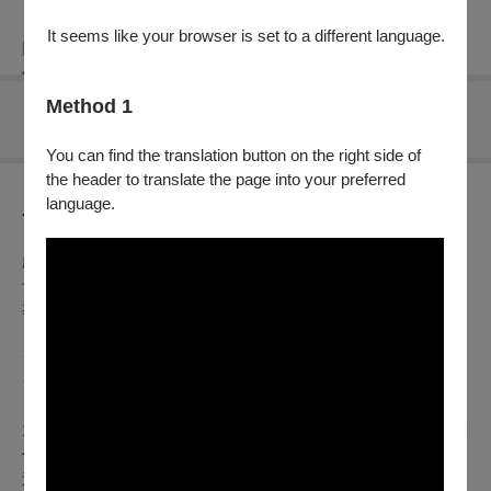
It seems like your browser is set to a different language.
購票資訊
節目介紹
折扣方案
重要須知
Method 1
無可售場次
You can find the translation button on the right side of
the header to translate the page into your preferred
language.
節目介紹
劇情片｜2024｜香港｜DCP｜129分鐘｜中文、粵語、日語發
音｜中、英文字幕
導演：王家衛
★2004 坎城影展 主競賽單元 入圍
★2004 金馬獎 最佳美術設計、最佳原創電影音樂
1966年，周慕雲回到香港，重新面對被他埋首的過去。情感創
傷使他的心變得麻木，封鎖心中無數的記憶。機緣之下，他搬
進2047號房間，開始撰寫一部名為《2046》的小說。小說中