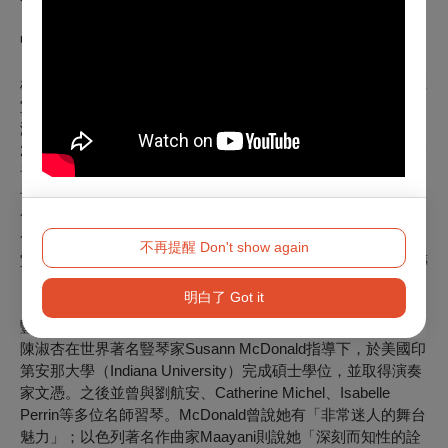
中提琴│富澤直子
日本武藏野音樂大學研究所畢業。現任教於國立中山大學、高
雄市立空中大學。1991年起活躍於台灣樂壇，並籌組「薰衣草
室內樂團」，在台灣及日本各地巡迴演出。2000年起系列音樂
演出有「中提琴的故事」、「tomy的安可音樂會」…等等。
2009年開始受中提琴教母今井信子委囑，每年在台灣舉辦國際
音樂節「Viola Space Taiwan」音樂活動。截至2024年止，此
音樂節已連續邁入第16年。並陸續舉辦過「給孕婦的音樂
會」、「給ㄚ公阿嬷聽的音樂會」、「給安寧病患的慈善音樂
會」。將音樂活力注入在不同年齡層的愛樂者身上。與俄羅斯
不再提醒 Don't show again
室內樂團合作錄製CD發行中, 出版中提琴教母 -- 今井信子自傳
「憧憬」一書。
明白了 Got it
豎琴│陳淑杏
陳淑杏在世界著名豎琴家Susann McDonald指導下，於美國印
第安那大學（Indiana University）完成碩士學位，並取得演奏
家文憑。之後並曾與劉航安、Catherine Michel、Isabelle
Perrin等多位名師習琴。McDonald曾說她有「非常迷人的舞台
魅力」；以色列著名作曲家Maayani則說她「深刻而知性的詮