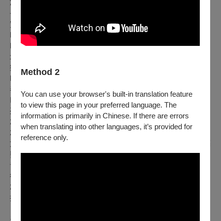
演出者介紹
長笛演奏、導聆│陳惠湄
實踐大學音樂系專任副教授。法國巴黎索邦大學(Université de
Paris 4-Sorbonne)二十世紀音樂與音樂學博士(Grade de
Docteur, Musique et Musicologie du XXe Siècle)。曾於國立臺
北藝術大學、國立臺灣藝術大學、臺北市立大學、輔仁大學音
樂學系兼任多年，教授各式課程。曾任聯合實驗管弦樂團(現
Method 2
NSO)長笛手；曾獲巴黎區國立音樂院(CNR de Paris)長笛演
奏、樂曲分析等高級班文憑；曾獲選為國家音樂廳樂壇新秀、
You can use your browser's built-in translation feature
巴黎藝術村訪問音樂家，定期舉辦多場不同曲目長笛獨奏會系
to view this page in your preferred language. The
列，並組合各式室內樂團體巡迴演出，也擔任協奏曲獨奏。
information is primarily in Chinese. If there are errors
2014年受邀擔任釜山國際音樂節樂團客席長笛首席；2015-
when translating into other languages, it’s provided for
2016年擔任台新藝術獎提名觀察人，2017年擔任第九屆總統
reference only.
文化獎提名兼初審委員，2019年受邀擔任第二十一屆國家文藝
獎第一階段提名委員；定期擔任國藝會評審委員與國家教育院
音樂名詞審譯會委員。陳惠湄積極於國內外學術研討會發表學
術論文，在演講、演奏、音樂會導聆等各方面的活動頻繁。
2019年於中提琴大師今井信子(Nobuko Imai)在日本小樽之中
提琴音樂節演出。 2019-2022年之間舉辦個人獨奏會系列以及
《陳惠湄與她的朋友們》室內樂系列，共九套不同曲目於國家
表演藝術中心以及各場館演出。