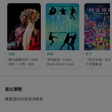
戲劇
戲劇
親子
國光劇團2026《永恆
果陀劇場《Crash,
《時空玫瑰》富瑜
時尚：小雪》演出
Boom Boom Love!》
子音樂劇場
演唱會音樂劇
最近瀏覽
陳惠湄2025長笛演奏會