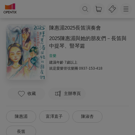
陳惠湄2025長笛演奏會
2025陳惠湄與她的朋友們－長笛與
中提琴、豎琴篇
音樂
建議年齡 7歲以上
就是愛樂管弦樂團
0937-153-418
收藏
主辦專頁
陳惠湄
富澤直子
陳淑杏
長笛