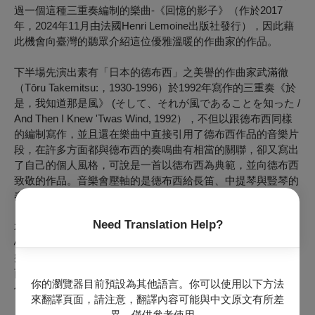
過一個這種三重奏編制的樂曲-《回憶的影子》（作於2017
年，2024年11月由法國Henri Lemoine出版社發行），因此藉
此機會向臺灣的聽眾介紹這位優雅溫暖的作曲家的作品。
下半場先演出素有「日本的德布西」之美譽的作曲家武滿徹
（Tōru Takemitsu:，1930-1996）於1992年寫作的三重奏《於
是，我知道那是風》 (そして、それが風であることを知った /
And Then I Knew 'Twas Wind, 1992），不但以跟德布西同樣
的編制寫作，並且還在樂曲中直接引用了德布西作品的音樂片
段，在許多方面都與德布西的奏鳴曲有相當的關聯，卻又寫出
了自己的個人風格，可說是一首以德布西為典範，並向德布西
致敬的作品。音樂會壓軸的是德布西給長笛、中提琴與豎琴的
奏鳴曲，在曲中可聽到德布西一貫的動人風格。
Need Translation Help?
本場音樂會以德布西創作給長笛、中提琴與豎琴的奏鳴曲為軸
心，邀請聽眾欣賞這首經典之作以及受到此作品影響而寫作的
幾位法國作曲家的作品，也聽看看喜愛日本的法國作曲家德布
西，以及喜愛法國的日本作曲家武滿徹，如何以相同的編制創
你的瀏覽器目前預設為其他語言。你可以使用以下方法
作出同中有異、異中有同的音樂。
來翻譯頁面，請注意，翻譯內容可能與中文原文有所差
異，僅供參考使用。