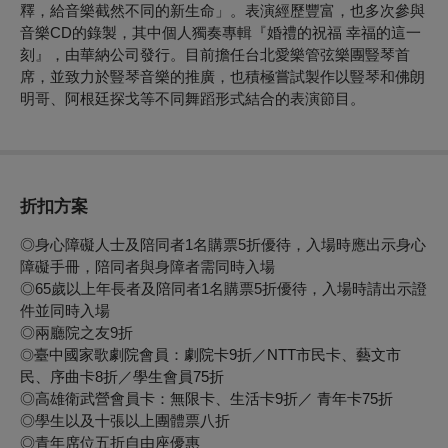
釋，給音樂截然不同的新生命」。表演經歷豐富，也多次參與
音樂CD的錄製，其中個人獨奏專輯『婚禮的祝福 幸福的這一
刻』，由華納公司發行。目前擔任台北愛樂管弦樂團豎琴首
席，並致力於豎琴音樂的推廣，也積極嘗試製作以豎琴和佛朗
明哥、阿根廷探戈等不同舞蹈形式結合的表演節目。
折扣方案
◎身心障礙人士及陪同者1名購票5折優待，入場時應出示身心
障礙手冊，陪同者與身障者需同時入場
◎65歲以上年長者及陪同者1名購票5折優待，入場時請出示證
件並同時入場
◎兩廳院之友9折
臺中國家歌劇院會員
：
劇院卡9折／NTT市民卡、藝文市
◎
民、序曲卡8折／學生會員75折
◎
高雄衛武營會員卡：無限卡、生活卡9折／ 青年卡75折
◎學生以及十張以上團體票八折
◎青年席位五折自由座優惠