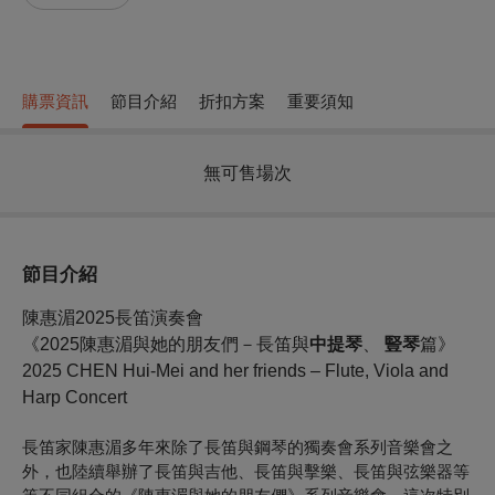
購票資訊
節目介紹
折扣方案
重要須知
無可售場次
節目介紹
陳惠湄2025長笛演奏會
《2025陳惠湄與她的朋友們－長笛與
中提琴
、
豎琴
篇》
2025 CHEN Hui-Mei and her friends – Flute, Viola and
Harp Concert
長笛家陳惠湄多年來除了長笛與鋼琴的獨奏會系列音樂會之
外，也陸續舉辦了長笛與吉他、長笛與擊樂、長笛與弦樂器等