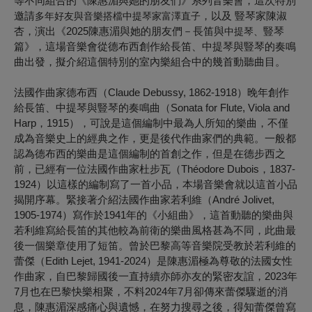
等不同組合的《陳惠湄與她的朋友們》系列音樂會，這次特別
邀請
，以及 豎琴家陳淑
多年好友與音樂搭檔中提琴家富澤直子
杏，演出《2025陳惠湄與她的朋友們－長笛與
豎琴
中提琴
、
篇》，這場音樂會從德布西創作給長笛、中提琴與豎琴的奏鳴
曲出發，擬介紹這個特別的室內樂組合中的幾首動聽曲目。
法國作曲家德布西（Claude Debussy, 1862-1918）晚年創作
給長笛、中提琴與豎琴的奏鳴曲（Sonata for Flute, Viola and
Harp，1915），可說是這個編制中最為人所知的樂曲，不僅
成為音樂史上的經典之作，更是後代作曲家們的典範。一般都
認為德布西的樂曲是這個編制的首創之作，但是在德步西之
前，已經有一位法國作曲家杜步瓦（Théodore Dubois，1837-
1924）以這樣的編制寫了一首小品，本場音樂會就以這首小品
揭開序幕。緊接著介紹法國作曲家若利維（André Jolivet,
1905-1974）寫作於1941年的《小組曲》，這首動聽的樂曲與
若利維寫給長笛的其他較為前衛的樂曲風格甚為不同，此曲最
後一個樂章使用了短笛。曾於巴黎高等音樂院受教於若利維的
蕾傑（Edith Lejet, 1941-2024）是陳惠湄極為尊敬的法國女性
作曲家，自巴黎歸國後一直持續亦師亦友的緊密友誼，2023年
7月也在巴黎快樂相聚，不料2024年7月卻傳來蕾傑驟逝的消
息，陳惠湄深感痛心與遺憾，在努力搜尋之後，得知蕾傑曾寫