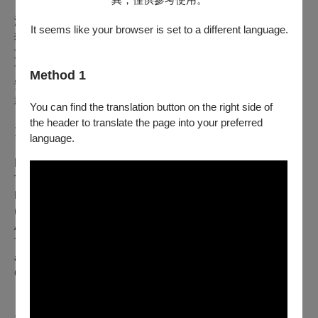
演出曲目
It seems like your browser is set to a different language.
狄奧多爾・杜步瓦：《三重奏小品》給長笛、中提琴與豎琴
艾狄特・蕾傑：《回憶的影子》給長笛、中提琴與豎琴（臺灣
首演）
Method 1
安德烈
若利維：《小組曲》給長笛、中提琴與豎琴
・
武滿徹：《於是，我知道那是風》（そして、それが風である
You can find the translation button on the right side of
ことを知った）給長笛、中提琴與豎琴
the header to translate the page into your preferred
克勞德
德布西：長笛、中提琴與豎琴奏鳴曲
・
language.
Program
Théodore Dubois : Terzettino for Flute, Viola and Harp
Edith Lejet : Les ombres du souvenir pour flûte, alto et harpe
(Taiwan Premier)
André Jolivet : Petite suite pour flûte, alto et harpe
Tōru Takemitsu : And Then I Knew 'Twas Wind for Flute, Viola
and Harp
Claude Debussy : Sonata for Flute, Viola & Harp