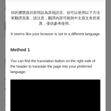
你的瀏覽器目前預設為其他語言。你可以使用以下方法
來翻譯頁面，請注意，翻譯內容可能與中文原文有所差
異，僅供參考使用。
It seems like your browser is set to a different language.
劇
作家簡介
Method 1
You can find the translation button on the right side of
the header to translate the page into your preferred
language.
納西姆·索萊曼普爾（Nassim Soleimanpour）是一位伊朗劇作
家、戲劇製作人，也是柏林劇院公司Nassim Soleimanpour
Productions 的藝術總監。
他的戲劇已被翻譯成30多種語言，在全球50多個國家演出。最
著名的作品是《白兔紅兔》，在他無法環遊世界的時候而寫，
他的作品曾榮獲都柏林邊緣藝術節最佳新表演獎、