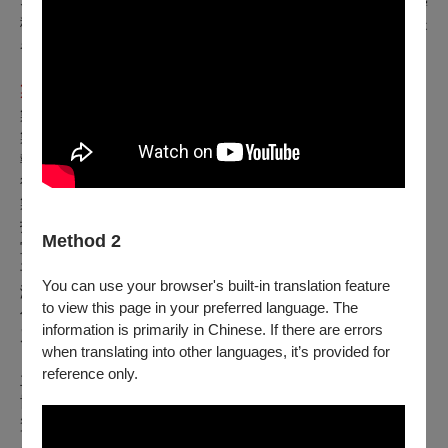
Summerworks 傑出新表演文本獎和拱門磚獎（愛丁堡國際藝
穗節）並獲得了愛丁堡全面劇院獎和布萊頓邊緣藝術節獎的提
名。
製作團隊
製作團隊｜聚思製造端
製作人｜邱米香、高翊愷
執行製作｜郭晉銘
行銷宣傳｜郭晉銘、謝亞芸
製作助理暨票務｜黃銘靚
技術統籌｜林秉昕
Method 2
宣傳影像剪輯與製作｜邱条影室 邱垂仁
平面設計｜林彥志
You can use your browser's built-in translation feature
演出人員｜王肇陽、余彥芳、胡書綿、崔台鎬、許時豪、郭耀
to view this page in your preferred language. The
仁、陳彥達、程鈺婷、黃宇琳、黃建豪、漢娜 Hannah、趙逸
information is primarily in Chinese. If there are errors
嵐、鄭尹真、鮑奕安（依照姓名筆劃排列）
when translating into other languages, it’s provided for
reference only.
主辦單位｜聚思製造端、身體氣象館
協辦單位｜Nassim Soleimanpour Productions
贊助單位｜台北市政府文化局
感謝名單｜牯嶺街小劇場、姚立群