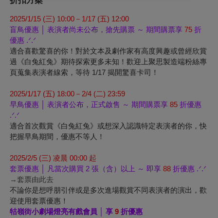
折扣方案
2025/1/15
(
三)
10:00
－1/17
(
五)
12:00
盲鳥優惠 │ 表演者尚未公布，搶先購票 ～ 期間購票享
75
折
優惠 .ᐟ.ᐟ
適合喜歡驚喜的你！對於文本及劇作家有高度興趣或曾經欣賞
過《白兔紅兔》期待探索更多未知！歡迎上聚思製造端粉絲專
頁蒐集表演者線索，等待 1/17 揭開驚喜卡司！
2025/1/17
(
五)
18:00
－2/4
(
二)
23:59
早鳥優惠 │ 表演者公布，正式啟售 ～ 期間購票享
85
折優惠
.ᐟ.ᐟ
適合首次觀賞《白兔紅兔》或想深入認識特定表演者的你，快
把握早鳥期間，優惠不等人！
2025/2/5 (三) 凌晨 00:00 起
套票優惠 │ 凡當次購買 2 張（含）以上 ～ 即享
88
折優惠 .ᐟ.ᐟ
→套票由此去
不論你是想呼朋引伴或是多次進場觀賞不同表演者的演出，歡
迎使用套票優惠！
牯嶺街小劇場燈亮有戲會員 │ 享
9
折優惠