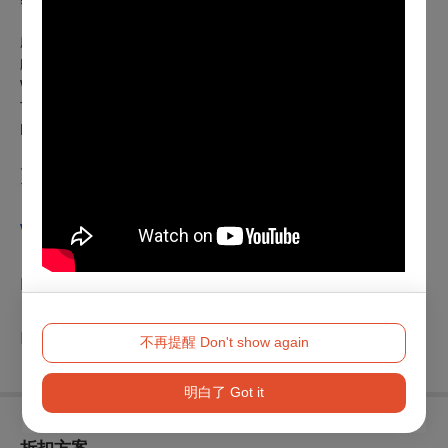
劇作家｜Nassim Soleimanpour
戲劇構作｜Daniel Brooks and Ross Manson
White Rabbit Red Rabbit was originally produced by Volcano
Theatre in association with Necessary Angel and Wolfgang
Hoffmann.
更多演出資訊歡迎追蹤 聚思製造端 Thinkers'
Studio
｜
Website
｜
Facebook
｜
Instagram
不再提醒 Don't show again
明白了 Got it