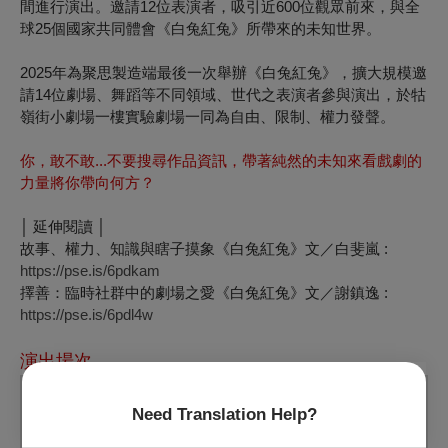
間進行演出。邀請12位表演者，吸引近600位觀眾前來，與全
球25個國家共同體會《白兔紅兔》所帶來的未知世界。
2025年為聚思製造端最後一次舉辦《白兔紅兔》，擴大規模邀
請14位劇場、舞蹈等不同領域、世代之表演者參與演出，於牯
嶺街小劇場一樓實驗劇場一同為自由、限制、權力發聲。
你，敢不敢...不要搜尋作品資訊，帶著純然的未知來看戲劇的
力量將你帶向何方？
│ 延伸閱讀 │
故事、權力、知識與瞎子摸象《白兔紅兔》文／白斐嵐 :
https://pse.is/6pdkam
擇善：臨時社群中的劇場之愛《白兔紅兔》文／謝鎮逸 :
https://pse.is/6pdl4w
演出場次
Need Translation Help?