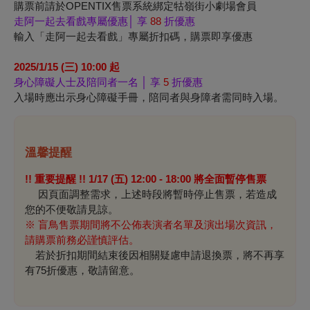
購票前請於OPENTIX售票系統綁定牯嶺街小劇場會員
走阿一起去看戲專屬優惠│ 享
88
折優惠
輸入「走阿一起去看戲」專屬折扣碼，購票即享優惠
2025/1/15 (三) 10:00 起
身心障礙人士及陪同者一名 │ 享
5
折優惠
入場時應出示身心障礙手冊，陪同者與身障者需同時入場。
溫馨提醒
!
!
重要提醒 !! 1/17 (五) 12:00 - 18:00 將全面暫停售票
因頁面調整需求，上述時段將暫時停止售票，若造成
您的不便敬請見諒。
※ 盲鳥售票期間將不公佈表演者名單及演出場次資訊，
請購票前務必謹慎評估。
若於折扣期間結束後因相關疑慮申請退換票，將不再享
有75折優惠，敬請留意。