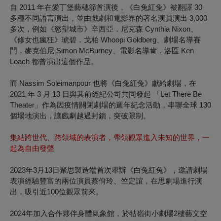
自 2011 年在愛丁堡藝穗節首演後，《白兔紅兔》被翻譯 30
多種不同語言演出，並由戲劇和電影界的著名演員演出 3,000
多次，例如《慾望城市》辛西亞．尼克森 Cynthia Nixon、
《修女也瘋狂》琥碧．戈柏 Whoopi Goldberg、劇場名導賽
門．麥克伯尼 Simon McBurney、電影名導肯．洛區 Ken
Loach 都曾演出這個作品。
而 Nassim Soleimanpour 也將《白兔紅兔》獻給劇場，在
2021 年 3 月 13 日與其前經紀公司共同發起 「Let There Be
Theater」作為因疫情關閉劇場的週年紀念活動，串聯全球 130
個場地演出，讓戲劇越過封鎖，突破限制。
集結跨世代、跨領域的表演者，帶領觀眾進入未知的世界，一
起為自由發聲
2023年3月13日聚思製造端首次舉辦《白兔紅兔》，邀請劇場
表演經驗豐富的兩位演員蔡佾玲、竺定誼，在思劇場進行演
出，吸引近100位觀眾前來。
2024年加入合作夥伴身體氣象館，於牯嶺街小劇場2樓藝文空