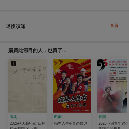
查看
退換須知
購買此節目的人，也買了...
戲劇
戲劇
音樂
2026秋天藝術節 四把
職男人生4-笑の祭典
2026亞洲青年管
椅子劇團 ✕ 大衛．吉
團訪台音樂會