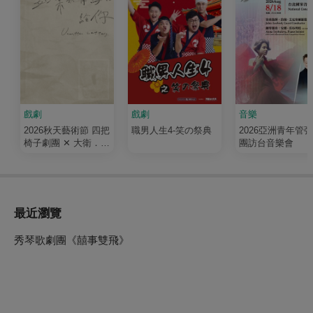
戲劇
戲劇
音樂
2026秋天藝術節 四把
職男人生4-笑の祭典
2026亞洲青年管
椅子劇團 ✕ 大衛．吉
團訪台音樂會
塞森《如果我有寫信
給你》
最近瀏覽
秀琴歌劇團《囍事雙飛》