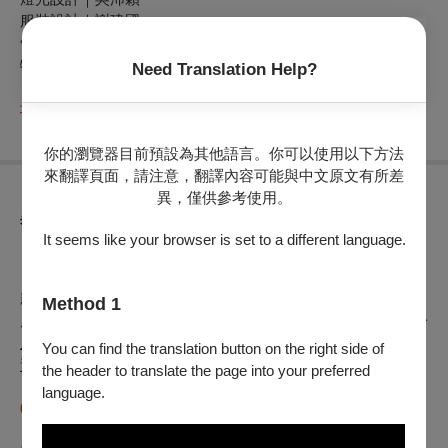
服裝設計｜謝建國
領銜主演 | 張秀琴、莊金梅、張心怡
特邀 | 陳昕宇、簡嘉誼
Need Translation Help?
※本節目可使用文化幣購票，持青年席位票券者，請憑證件入
場
你的瀏覽器目前預設為其他語言。你可以使用以下方法
來翻譯頁面，請注意，翻譯內容可能與中文原文有所差
異，僅供參考使用。
異動公告
It seems like your browser is set to a different language.
【OPENTIX節目延期公告】
（公告日期
2025年06月17日
）
親愛的觀眾，你好，
Method 1
原訂於
2025年06月28日（六）14:30、06月29日（日）14:30
於
屏東藝術館
演出之
秀琴歌劇團《囍事雙飛》
，因_
演員身體因
You can find the translation button on the right side of
素
，將
2025年06月28日（六）14:30
延期至
2026年01月17日
the header to translate the page into your preferred
（六）14:30，
將
2025年06月29日（日）14:30
延期至
2026年
language.
01月18日（日）14:30
原場地演出。