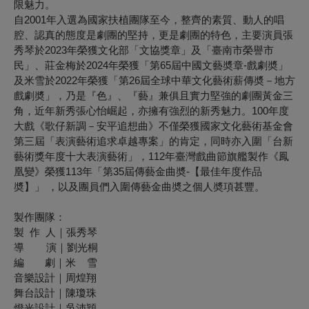
限魅力。
自2001年入選為國家扶植團隊至今，整齊的素質、動人的唱
腔、認真的態度是劇團的堅持，更是劇團的特色，主要演員張
秀琴於2023年榮獲文化部「文協獎章」及「臺南市榮譽市
民」、莊金梅於2024年榮獲「第65屆中國文藝奬章-戲劇奬」
及米雪於2022年榮獲「第26屆全球中華文化藝術薪傳奬－地方
戲劇奬」，乃是『色』、『藝』兼俱且實力堅強的劇團黃金三
角，近年新秀張心怡崛起，亦擁有強烈的新秀魅力。100年度
大戲《歌仔新調－安平追想曲》不僅榮獲國家文化藝術基金會
第三屆「表演藝術追求卓越專案」的肯定，同時亦入圍「台新
藝術獎年度十大表演藝術」，112年臺灣戲曲節旗艦製作《鳳
凰變》榮獲113年「第35屆傳藝金曲奬-【最佳年度作品
奬】」 ，以及團員們入圍傳藝金曲奬之個人奬項甚豐。
製作團隊：
製 作 人｜張秀琴
導 演｜劉光桐
編 劇｜米 雪
音樂設計｜周煌翔
舞台設計｜陳瓊珠
燈光設計｜吳沛穎