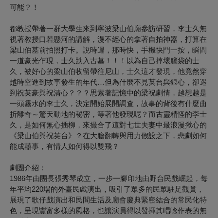
可能？！
都教授帶著一群大學生來到寧波梁山伯廟參訪研習，李士久無
視著教授口若懸河的講解，漫不經心的拿著自拍神器，打算在
梁山伯墓前拍照打卡。說時遲，那時快，手機快門一按，瞬間
一道豪光乍現，士久跌入古墓！！！以為自己摔壞腦袋的士
久，被好心的梁山伯收留帶往尼山，士久這才發現，他竟然穿
越時空進到故事發生的年代…但為什麼不見英台與銀心，卻遇
到祝英豪與祝清心？？？思索著記憶中的梁祝劇情，越想越是
一頭霧水的李士久，決定開始展開調查，故事的背後有什麼曲
折離奇～驚天動地的秘密，等著他發現呢？而古靈精怪的李士
久，是如何無心插柳，來撮合了這對七世夫妻中最浪漫揪心的
《梁山伯與祝英台》？在大膽翻轉與用力假設之下，悲劇如何
能成囍事，有情人如何得以雙飛？
劇團介紹：
1986年由團長張秀琴成立，一步一腳印地由野台民戲崛起，每
年平均220場的外臺民戲演出，吸引了眾多的民眾駐足觀賞，
展現了歌仔戲演出和民間生活及廟會慶典緊密結合的常民化特
色，呈現豐富多樣的風格，也讓演員得以發揮其唱唸作表的無