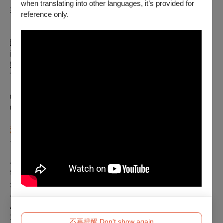
when translating into other languages, it’s provided for
如符合退票規則，將於3個工作日內執行退票作業。
reference only.
【已取紙本票】
請由下述退票方案擇一辦理：
臨櫃退票
：請於服務時間內，至OPENTIX臺北、臺中、臺
南、高雄四大服務處辦理。
郵寄退票
：請將存摺影本（刷卡購票無須提供）、票券、姓名
電話等聯絡資訊於退票期限前（郵戳為憑），掛號郵寄至
「100012臺北市中正區中山南路21-1號 OPENTIX 退票小組
收」。退票郵寄前請記下票面之訂單編號，並請妥善保存掛號
收據。
【向主辦單位購買之有價票券者】
，請洽
屏東縣政府文化處表
演藝術科王小姐
辦
理，聯絡電話（
08
）
7227699
-
177
--------
※如何查詢付款方式：
● 登入OPENTIX＞會員＞訂單紀錄，點入要查詢的訂單編
號內即可查看付款方式。如為文化幣全額支付，付款方式會顯
示「現金 $0 + 文化幣」。
● 票券入場聯，票價旁的英文代號C為現金付款，ATM為
ATM轉帳，V／M／J／AE／AP／GP為刷卡付款，B為向主辦
單位購票票券。
不再提醒 Don't show again