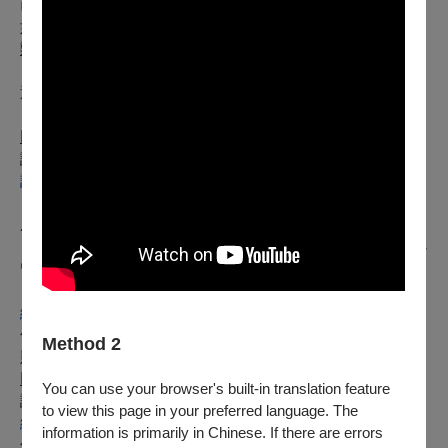
已購票觀眾可持原票券入場，於延期公告發佈前之購票觀眾，
如因延期不克前往觀賞，自公告日起至
2025年7月25日
前，可
辦理全額退票，
逾時須依照原退換票規定辦理。
退票辦法如下：
【電子票或尚未取紙本票】
以「信用卡、行動支付、文化幣全額支付」購票：
請使用OPENTIX線上退訂單功能，至會員＞
訂單紀錄
＞點入要退訂的訂單，按下「退訂單」勾選欲退項目，線上完
成退訂。
※請留意，每日23:30-00:00為系統結算期間暫停服務。請務必
留意退票期限，提前申請。
※購買團票、套票或其他無法使用退訂單功能時，請至
網站
勾選項目1，填寫訂單資料辦理。申請的退票如符合退票規
Method 2
則，將於3個工作日內執行退票作業。
以「ATM轉帳、現金」購票：
You can use your browser's built-in translation feature
請至
to view this page in your preferred language. The
網站
information is primarily in Chinese. If there are errors
勾選項目2，填寫訂單資料並附上存摺照片辦理，申請的退票