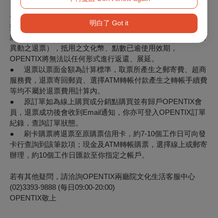
※注意事項
● 如購票時使用文化幣或點數折抵，退票時，系統將退還折
明白了 Got it
抵之全額文化幣，並於扣除退票手續費後，優先退還點數，再
將剩餘款項退回。特別提醒，如退票時（含換、補票及因節目
異動之退票），抵用之文化幣、點數已逾使用效期，
OPENTIX將無法以任何形式進行返還、展延。
● 退票以票面金額為計算標準，取票所產生之郵寄費、超商
服務費，退票寄回郵資、選擇ATM轉帳付款產生之轉帳手續費
等均不屬於退票費用計算內。
● 原訂單如為線上購買或分銷點購買並有歸戶OPENTIX會
員，退票成功後會收到Email通知，你亦可登入OPENTIX訂單
紀錄，查詢訂單狀態。
● 刷卡購票將退票至原購票信用卡，約7-10個工作日可向發
卡行查詢到該筆款項；現金及ATM轉帳購票，選擇線上或郵寄
辦理，約10個工作日匯款至你指定之帳戶。
若有其他疑問，請洽詢OPENTIX兩廳院文化生活客服中心
(02)3393-9888 (每日09:00-20:00)
OPENTIX敬上