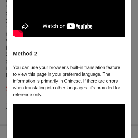
斷延展創作領域，融合神話、音樂、舞蹈、新馬戲、機械裝
置、民俗特技、多媒體等元素，編創獨樹一格的舞臺藝術饗
宴。舞鈴豐富的表現方式、充沛的情感連結，能夠超越語言、
族群、年齡、文化疆界，得到觀眾最深刻的情感共鳴。
創團至今巡迴演出超過三千場，跨越三十個國家，是國際重要
藝術節與劇場的常客。從臺灣出發，上海世博會、日本愛知博
覽會、纽约林肯中心、加拿大蜂鳥國家劇院、中南美洲多國的
國家劇院及亞洲許多藝術節，舞鈴劇場獨創的演出形式，能夠
Method 2
和不同族群的觀眾交流，屢屢獲得熱烈的迴響與讚賞。
舞鈴劇場藉由如夢似幻的舞臺情境，與觀眾的內心對話，開啟
You can use your browser's built-in translation feature
面對生命的熱情和勇氣。舞鈴劇場珍惜每一次的相遇，透過不
to view this page in your preferred language. The
斷的自我淬煉，帶給觀眾難以忘懷的驚喜體驗。
information is primarily in Chinese. If there are errors
when translating into other languages, it’s provided for
注意事項：
reference only.
❊
演出開始前10分鐘（下午場14:50、晚上場19:20）尚未入
場，票券視同作廢供現場候補入場。
❊主辦單位保留節目異動權及解釋權