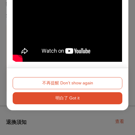
折扣方案
無
溫馨提醒
※本節目為親子節目，不分年齡、一人一票，憑票入場，
票券禁止轉售。
※
如有本節目輪椅席及輪椅陪同席需求，可電洽主辦單位
澎湖縣政府文化局
辦理，聯絡電話
（06）9261141分機
233，張小姐
。
不再提醒 Don't show again
明白了 Got it
查看
退換須知