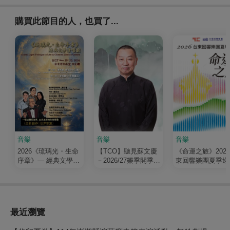
購買此節目的人，也買了...
音樂
音樂
音樂
2026《琉璃光・生命
【TCO】聽見蘇文慶
《命運之旅》202
序章》— 經典文學清
－2026/27樂季開季音
東回響樂團夏季巡
唱劇
樂會
最近瀏覽