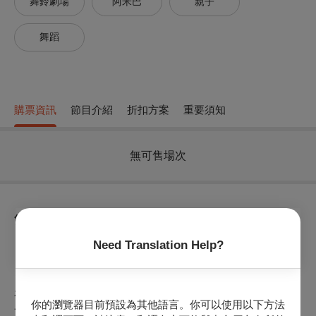
舞鈴劇場
阿米巴
親子
舞蹈
購票資訊
節目介紹
折扣方案
重要須知
無可售場次
節目介紹
Need Translation Help?
《VALO首部曲-阿米巴Amoeba》
阿米巴代表了生命中最原始純真的初心。
透過它的眼睛，看見美麗新世界。
在宇宙起始之初，陰陽離子撞擊所誕生的原始生命，即將展開
你的瀏覽器目前預設為其他語言。你可以使用以下方法
一段穿越水火地風的旅程，找到生命中最亮的那一道光，除了