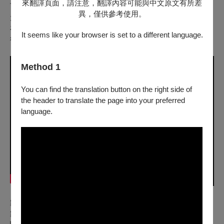
來翻譯頁面，請注意，翻譯內容可能與中文原文有所差
可以欣賞到舞鈴獨步全球的扯鈴演出外，更多不同精彩的演出
異，僅供參考使用。
元素，虛實交錯的舞台幻境，媲美百老匯音樂劇的演出創作，
在春節期間帶給澎湖當地及回鄉民眾一個充滿驚奇和歡樂的藝
It seems like your browser is set to a different language.
術饗宴。
Method 1
You can find the translation button on the right side of
the header to translate the page into your preferred
language.
舞鈴劇場 Diabolo Dance Theatre
舞鈴劇場成立於一九八六年，以扯鈴為圓心、創意為半徑，不