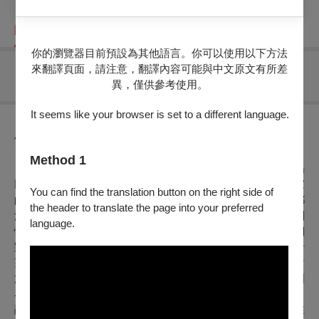
購票資訊
節目介紹
折扣方案
重要須知
你的瀏覽器目前預設為其他語言。你可以使用以下方法
來翻譯頁面，請注意，翻譯內容可能與中文原文有所差
無可售場次
異，僅供參考使用。
It seems like your browser is set to a different language.
節目介紹
Method 1
《福爾摩沙合唱團2025系列音樂會之一》將帶領觀眾進入一場
以愛與和平為主題的音樂之旅。此次音樂會匯聚了多位作曲家
You can find the translation button on the right side of
的精心創作，涵蓋了從古典到現代的各種風格，每一首作品都
the header to translate the page into your preferred
深刻表達了對愛的渴望、對和平的期盼以及對地球環境的關
language.
懷。音樂會的曲目將透過動人的旋律、感人的歌詞，喚起人們
對美好世界的共鳴與反思。透過歌聲的力量，合唱團呈現出希
望、平和、信仰與勇氣的情感，並在每一段音符中，將人類對
於愛與關懷的心意傳遞給每一位觀眾。音樂的語言將跨越國
界，無論是經典的和聲，還是富有現代感的編曲，都在歌唱中
融入了對人類、對自然的熱愛與尊重，讓每一位聆聽者都能在