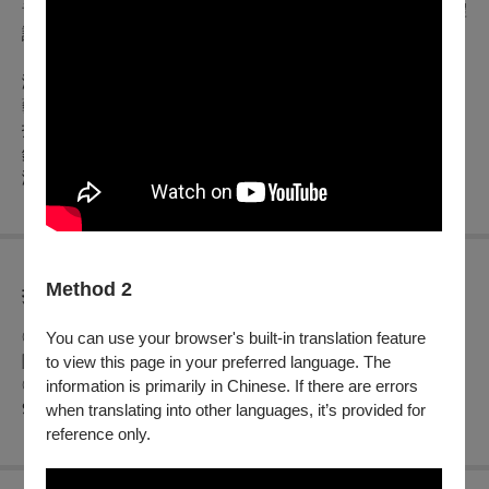
音樂中找到心靈的共鳴與寧靜。這場音樂會不僅是對藝術的禮
讚，也是對世界未來美好願景的共同期許。
演出人員
藝術總監暨指揮｜蘇慶俊
指揮｜胡宇光、卓邵仲豪、王仲安
鋼琴｜蔡昱姍
演唱｜福爾摩沙合唱團
Method 2
折扣方案
◎身心障礙人士及陪同者1名購票5折優待，入場時應出示身心
You can use your browser's built-in translation feature
障礙手冊，陪同者與身障者需同時入場
to view this page in your preferred language. The
◎團體優惠：請洽主辦單位福爾摩沙合唱團購買 02-2591-
information is primarily in Chinese. If there are errors
9422
when translating into other languages, it’s provided for
reference only.