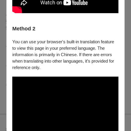
-
大協奏曲
(
全體
)
----
演出者----
指揮|孫愛光
指導老師|陽光天籟弦樂四重奏
Method 2
小提琴|陳沁紅 小提琴|吳怡宗
中提琴|張力文 大提琴|鄭伊晴
You can use your browser's built-in translation feature
青年團|陽光索雷爾弦樂四重奏
to view this page in your preferred language. The
小提琴|張宸睿 小提琴|張廷毓
information is primarily in Chinese. If there are errors
中提琴|陳思竹 大提琴|曾奕
when translating into other languages, it’s provided for
青年團|陽光輝日弦樂四重奏
reference only.
小提琴|高英理 小提琴|王至鈞
中提琴|陳赫禹 大提琴|楊詔崴
青年團|陽光春煦弦樂四重奏
小提琴|黃寶萱 小提琴|貴丞翊
中提琴|朱儀庭 大提琴|曹妤蓁
折扣方案