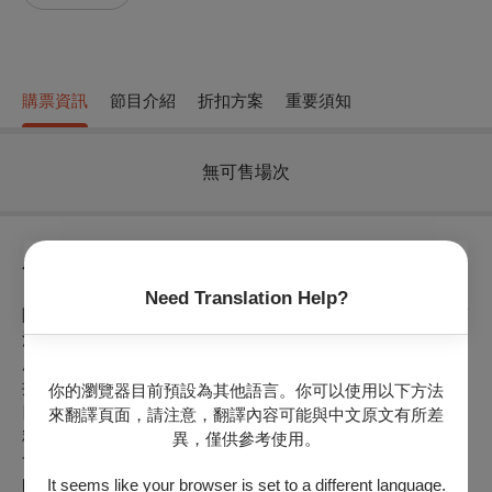
購票資訊
節目介紹
折扣方案
重要須知
無可售場次
節目介紹
Need Translation Help?
陽光台北青年弦樂團成立於2023年，為陽光台北體系中，充滿
活力與創造力的青年們所組成，成員涵蓋音樂系大學部、研究
所以及陽光青少團成長茁壯之優秀學子們，為有志於古典音樂
推廣之青年，提供訓練與展演的良好平台。經過將近一年弦樂
你的瀏覽器目前預設為其他語言。你可以使用以下方法
四重奏室內樂的嚴謹訓練，團員間互相切磋琢磨，追求技術之
來翻譯頁面，請注意，翻譯內容可能與中文原文有所差
精進與領受四重奏講求精準默契的精隨，將利用此次創團音樂
異，僅供參考使用。
會展現獨當一面的成果，精選德奧風格的經典作品，並與指導
師長組成的四重奏之英國國民樂派風味曲風互相輝映，帶給觀
It seems like your browser is set to a different language.