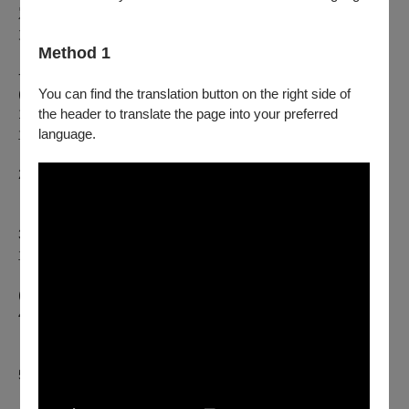
眾高水準且充滿驚奇的室內樂饗宴，期待為台灣樂壇增添有實
力的新興樂團，成為未來古典音樂界的中堅份子！
Method 1
----
演出曲目---
You can find the translation button on the right side of
(
上半場)
the header to translate the page into your preferred
1. Mendelssohn : String Quartet no.2 op.13 mov.3、4
language.
孟德爾頌：第2號弦樂四重奏,作品13,第3、4樂章
-陽光索雷爾弦樂四重奏
2. Franz Schubert : String Quartet No.9, D 173 mov.1
舒伯特：第9號弦樂四重奏,作品173,第1樂章
-陽光輝日弦樂四重奏
3. Mendelssohn : String Quartet No.6 op.80 mov.1、3
孟德爾頌：第6號弦樂四重奏,作品80,第1、3樂章
-陽光春喣弦樂四重奏
(
下半場
)
4. Vaughan Williams：String Quartet No. 2 in A minor
佛漢威廉斯：第2號A小調弦樂四重奏
-陽光天籟弦樂四重奏(師長)
5. E. Elgar ：Introduction and Allegro, Op. 47
艾爾加：序曲與快板,作品四十七