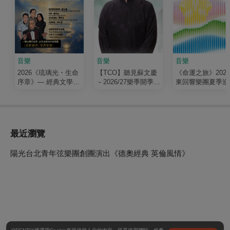
音樂
音樂
音樂
2026《琉璃光・生命
【TCO】聽見蘇文慶
《命運之旅》202
序章》— 經典文學清
－2026/27樂季開季音
東回響樂團夏季巡
唱劇
樂會
最近瀏覽
陽光台北青年弦樂團創團演出《德奧經典 英倫風情》