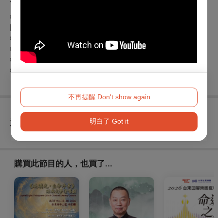
◎身心障礙人士及陪同者1名購票5折優待，入場時應出示身心
障礙手冊，陪同者與身障者需同時入場
◎65歲(含)以上5折，入場時應出示證件
◎陽光台北音樂文教學會會員8折
◎兩廳院付費會員9折、免費會員(廳院青)9折
◎團體票10張以上8折
不再提醒 Don't show again
明白了 Got it
查看
退換須知
購買此節目的人，也買了...