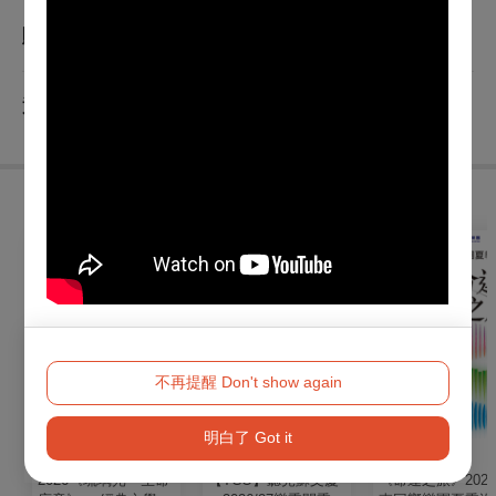
查看
購取票須知
查看
退換須知
購買此節目的人，也買了...
不再提醒 Don't show again
明白了 Got it
音樂
音樂
音樂
2026《琉璃光・生命
【TCO】聽見蘇文慶
《命運之旅》202