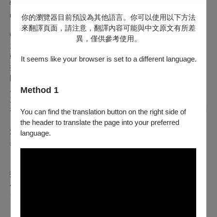
特色風情，這首融合傳統作曲技法與二十世紀管絃樂色彩的作
品，是雷斯匹基最受歡迎與最常被演奏的古典名曲。
你的瀏覽器目前預設為其他語言。你可以使用以下方法
來翻譯頁面，請注意，翻譯內容可能與中文原文有所差
韓國作曲家李哲求現任大韓民國音樂協會理事長，協會旗下
異，僅供參考使用。
151個分支機構和50個附屬機構，分布在韓國與世界各地，是
韓國音樂圈最具權威的領導者。身為作曲家的他，作品也極受
It seems like your browser is set to a different language.
推崇，他完成於2021年的《王冠》是以1897年建立的大韓帝
國為題材所作的合奏樂曲，原編制為韓國傳統樂器大型合奏，
應台北愛樂40周年的委託改寫為西洋管弦樂團合奏，以象徵權
Method 1
力的王冠為題，分成1.加冕信號曲， 2.皇后的花園， 3. 加冕
禮，4. 人民的歡宴，5. 加冕禮成進行曲等五個樂章，看過韓劇
You can find the translation button on the right side of
「明成皇后」的朋友應該對於那列強侵擾的韓國近代史都有著
the header to translate the page into your preferred
深刻的印象，且藉著這首樂曲體驗在東西文化交融之下的衝突
language.
與和諧。
【演出人員】
指揮│林天吉
小提琴│吉拉．普雷Gérard Poulet
台北愛樂管弦樂團
【演出曲目】