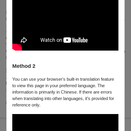
巴爾托克：第二號小提琴協奏曲
Béla Bartók (1881-1945): Violin Concerto No. 2, Sz. 112, BB.
117
李哲求：《王冠》
Chul-Gu Lee: ”Crown” for Orchestra
雷斯匹基：《羅馬之松》
Ottorino Respighi (1879-1936): ”Pini di Roma” for Orchestra
P.141
Method 2
演前導聆
主講人：余濟倫
You can use your browser's built-in translation feature
時 間:2025年5月20日 19:00-19:20
to view this page in your preferred language. The
地 點:國家音樂廳 一樓大廳
information is primarily in Chinese. If there are errors
※當日可自國家音樂廳地面層信義路側售票口（一號門）或一
when translating into other languages, it’s provided for
樓信義路側坡道入口（四號門）進場
reference only.