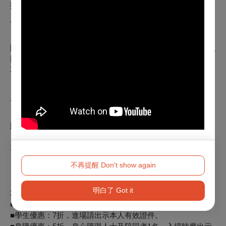
折扣方案
TPO40 周年系列套票
自
2025
年2月18日（二）12:00至4月30日（三）23:59止
。
購買「TPO 40周年系列套票
—
5/20
大師同歡1場加上12/25千人
同慶1場」
，
不限
數量，
享7折優惠。除最低票價不予折扣
。
「
TPO 40周年系列套票
」：2場7折；2025年2月18日12:00起
。→
購買套票
單場購票
【超早鳥8折優惠】2025年2月18日（二）12:00至3月31日
不再提醒 Don't show again
（一）23:59止
【早鳥9折優惠】2025年4月1日（二）00:00至4月30日（三）
明白了 Got it
23:59止
■兩廳院會員：9折。
■學生優惠：7折，進場請出示本人有效證件。