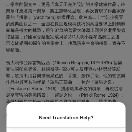
二樂章的變奏曲，更是巧奪天工完美設計的音樂建築作品，終
樂章呼應著第一樂章，將主題轉化呈現，再次實現了作曲家深
愛的「拱形」 (Arch form) 結構理念。此曲為二十世紀小提琴
的經典曲目之一，全曲在長度規模與技巧的高度要求上對獨奏
家都是極大的挑戰，現年87歲的普雷大師繼上回與台北愛樂管
弦樂團，於國家音樂廳完成貝多芬D大調小提琴協奏曲之後，
再次於樂團40周年的音樂會上，挑戰演奏生命的極限，實在不
容錯過。
義大利作曲家雷斯匹基（Ottorino Respighi, 1879-1936) 音樂
受法國印象樂派、林姆斯基- 高沙可夫及理查•史特勞斯等影
響，發展出用音樂描繪景色的「音畫」創作手法。他的管弦樂
作品中最著名的就是「羅馬三部曲」，包含「羅馬之泉」
（Fontane di Rome, 1916)：描繪羅馬著名的噴泉，再現從清
晨至黃昏的美麗情景；「羅馬之松」（Pini di Rome, 1924) ：
藉眺望羅馬古松來緬懷羅馬帝國之輝煌歷史；「羅馬慶典」
（Feste Romane, 1928) ：以羅馬的四個節日為主題，呈現出
羅馬文化的深度，其中「羅馬之松」由四樂章組成，分別是
Need Translation Help?
〈波爾格斯別墅之松〉、〈一座地下墓穴附近之松〉、〈吉阿
尼柯洛山之松〉以及〈阿比雅大道之松〉呈現千年古都老松的