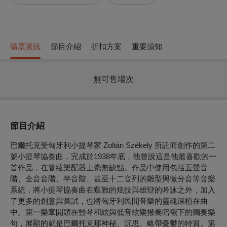
購票資訊
節目介紹
折扣方案
重要須知
無可售場次
節目介紹
巴爾托克受匈牙利小提琴家 Zoltán Székely 所託而創作的第二
號小提琴協奏曲，完成於1938年底，他曾說這是他最喜歡的一
首作品，在管絃樂配器上毫無缺點。作品中使用包括五聲音
階、全音音階、半音階、甚至十二音列的雛型與微分音等音樂
系統，將小提琴協奏曲在艱難的炫技與雄辯的吟詠之外，加入
了更多的創意與嘗試，也將匈牙利民間音樂的靈魂深植在曲
中。第一樂章開頭在豎琴和絃與低音絃樂撥奏陪襯下的獨奏樂
句，展顯的就是巴爾托克那神秘、沉思、略帶憂鬱的特質。第