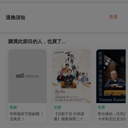
查看
退換須知
購買此節目的人，也買了...
戲劇
音樂
音樂
明華園黃字戲劇團《
【百戲千音‧共鳴迴
聖光煉焰～托馬許
雲萬里 》
響】國樂傳聲二十年
卡米耶尼亞克202
─絲竹情長續今朝
灣音樂會