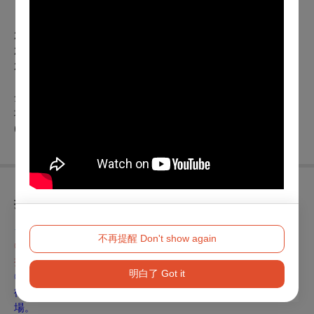
【影視作品】
2019
年《瘋狂電視台瘋電影》
2020
年《中央流行藝情指揮中心》
2023
年《最後一封情書》
全民大劇團官方
FB
地址：
231021
新北市新店區中正路
540
之
1
號
5
樓 電話：
(02)7730-2028
折扣方案
★下列優惠不含最低票價★ (身障票除外)
不再提醒 Don't show again
◎自02/17(一)12:00~03/02(日)23:59早鳥優惠每筆訂單打85
折。
明白了 Got it
◎
身心障礙人士及陪同者1名購票5折優
自02/17(一)12:00起
待，入場時應出示身心障礙手冊，陪同者與身障者需同時入
場
。