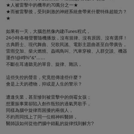
★
人被雷擊中的機率約
70
萬分之一
★
★
而被雷擊後，受到刺激的神經系統會帶來什麼特殊超能力？
★
如果有一天，大腦忽然像內建iTunes程式，
24小時各種聲響隨機播放，沒有規律、沒有原因、沒有選擇！
古典爵士、現代舞曲、兒歌民謠、電影主題曲甚至自帶廣告，
雷雨交加、柴火燃燒、蟲鳴鳥叫、汽車穿梭、人群交談、機器
運作!@#$%^&*……
不斷在耳邊聽見的單音、旋律、雜訊，
這些失控的聲音，究竟想傳達些什麼？
會是上天的禮物，抑或是人生的警示？
遭逢失業，甚至慘到被雷擊中的倒霉女孩；
想重振事業卻陷入創作瓶頸的過氣男歌手，
同樣為腦中旋律而困擾的兩個人，
不約而同找上了同一位精神科醫師，
醫師該如何從他們腦中錯亂的旋律找到解方?