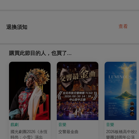
查看
退換須知
購買此節目的人，也買了...
戲劇
音樂
音樂
國光劇團2026《永恆
交響最金曲
2026板橋高中校
時尚：小雪》演出
樂團18周年公演《