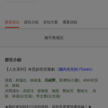
購票資訊
節目介紹
折扣方案
重要須知
無可售場次
節目介紹
【人生系列】奇思妙想音樂劇
《腦內失控的
iTunes
》
演員：
林逸欣、林俊逸、
呂紹齊
、
黃瀞怡(小薰)、ANGIE安
吉、林斌
共同演出：
高煜洋、曾御筑、施恩、鄭如芳、鄭竣太 、高
靚、林箴(台北場)、李文蕎(台北場)
★
聽起來如科幻小說的情節，居然是真實故事改編！
★