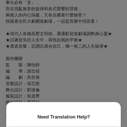
事出必有「音」，
而在混亂無章的旋律和各式聲響的背後，
兩個人的內心深處，又各自藏著什麼秘密？
快隨著全民大劇團進劇場，一起從音樂中找答案！
★
現代人
各種高壓文明病，通通歡迎進劇場調劑身心靈
★
★
試著從失控人生中，尋找自我的平衡
★
★
透過音樂，定調出適合自己，獨一無二的人生旋律
★
製作團隊
監 製：陳怡靜
編 導：謝念祖
編 劇：吳世偉
音樂設計：張芯慈
舞台設計：劉達倫
服裝設計：吳道齊
燈光設計：黃諾行
影像設計：羅士翔
舞蹈設計：郭靜婷
Need Translation Help?