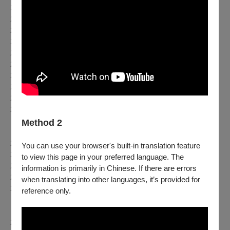
2017
年《室友》
2017
年《致
‧
這該死的愛》
2019
年《最後一封情書》
2020
年《倒垃圾》
2020
年《你好，我是接體員》
2022
年《同學會！同鞋～》音樂劇
2022
年《因愛啟程》
2022
年《仁愛路六號》
2023
年《海角七號》造夢者
2024
年《腦內失控的iTunes》
Method 2
【歷史系列】
2011
年《當岳母刺字時
…
媳婦是不贊成的！》
You can use your browser's built-in translation feature
2014
年《情人哏裡出西施》
to view this page in your preferred language. The
2018
年《賽貂蟬》
information is primarily in Chinese. If there are errors
2023
年《大畫昭君
~
觀落雁》
when translating into other languages, it’s provided for
2024年
《妃比尋常笑
》
reference only.
【小劇場系列】
2020
年《你藝
/
疫下如何》