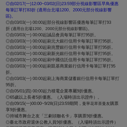
◎
自02/17(一)12:00~03/02(日)23:59部分視線影響區早鳥優惠
每筆訂單打83折 (適用台北場1200、2000元
部分視線影響
區)
。
◎自03/03(一) 00:00起部分視線影響區優惠每筆訂單打93
折
。
(適用台北場1200、2000元
部分視線影響區)
◎自03/03(一) 00:00起誠品會員每筆訂單打95折。
◎自03/03(一) 00:00起刷元大銀行信用卡每筆訂單打95折。
◎自03/03(一) 00:00起刷兆豐銀行信用卡每筆訂單打95折。
◎自03/03(一) 00:00起刷新光銀行信用卡每筆訂單打95折。
◎自03/03(一) 00:00起刷中國信託信用卡每筆訂單打95折。
◎自03/03(一) 00:00起刷凱基商業銀行信用卡每筆訂單打95
折。
◎自03/03(一) 00:00起刷上海商業儲蓄銀行信用卡每筆訂單打
95折。
◎自05/01(四) 00:00起
力積電企業專屬
9折
優惠
。
◎
65歲以上長者5折優惠。（入場時須出示證件）
。
◎自
09/15(一)00:00~9/28(日)23:5
9期間，
購票
曼寧花草茶曼友
享9折
優惠
。
◎
持城市舞台之友「三劇頭聯名卡」享購票9折優惠。
臺北市政府退休公教人員9折優惠。（入場時須出示證件）
◎