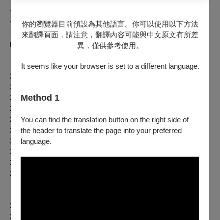
【我們是
…
全民大劇團】
全民大劇團成立於
2009
年
6
月，由謝念祖擔任團長，劇團原創
作品至今共二十八部，並經常跨界合作，包含有文學、影視、
你的瀏覽器目前預設為其他語言。你可以使用以下方法
音樂
...
等資源，製作出更有獨特性、爆發性、未來性、市場性
來翻譯頁面，請注意，翻譯內容可能與中文原文有所差
的作品，期許開創華人文化不同的視野。
異，僅供參考使用。
【瘋狂系列】
It seems like your browser is set to a different language.
2010
年《瘋狂電視台》
2011
年《瘋狂有限公司》
Method 1
2012
年《瘋狂偶像劇》
2013
年《大紅帽與小野狼：不讓你走ㄆ一ㄢ》
2014
年《瘋狂電視台
Ⅱ
選秀風雲》
You can find the translation button on the right side of
2014
年《新年
…
就快樂啦！》
the header to translate the page into your preferred
2016
年《瘋狂伸展台》
language.
2019
年《我的旁白人生》
2021
年《丞相，起風了》
2023
年《喜劇黨不住》
【人生系列】
2012
年《往事只能回味》
2015
年《同學會！同鞋
~
》