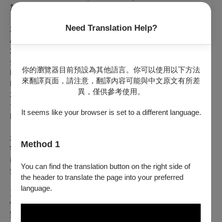
加拿大 Canada｜2014｜DCP｜Color｜169min
Need Translation Help?
2014 奧斯卡金像獎最佳視覺效果 Best Visual Effects,
Academy Awards
2015 美國土星獎最佳科幻電影、劇本、配樂、美術設計、視
覺特效、青年演員 Best Science Fiction Film, Best Writing,
你的瀏覽器目前預設為其他語言。你可以使用以下方法
Best Music, Best Production Design, Best Special Effects &
來翻譯頁面，請注意，翻譯內容可能與中文原文有所差
Best Performance by a Younger Actor, Saturn Awards
異，僅供參考使用。
2014 美國電影音效剪輯師協會最佳音樂剪輯、電影音效與擬
音剪輯提名 Nominated for Best Sound Editing (Music in a
It seems like your browser is set to a different language.
Feature Film & Sound Effects and Foley), Golden Reel Awards
地球環境惡化，萬物瀕臨滅亡，政府被迫投注最後資源，航向
Method 1
宇宙邊際探尋新的家園。退役太空飛行員庫珀受命重操舊業，
載著一群頂尖科學家踏上跨越時空的未知旅程，為的不僅是摯
You can find the translation button on the right side of
愛子女的未來，更是人類文明的存續。
the header to translate the page into your preferred
language.
克里斯多福諾蘭科幻鉅作，除了紮實的科學基礎和動人的父女
情深外，金獎音效師理查德金聯手配樂大師漢斯季默，捨棄讓
對白清晰可辨的傳統思維，轉而強調情感氛圍與沉浸體驗，構