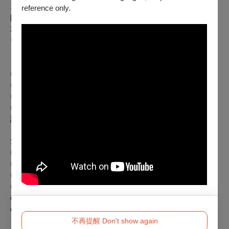
1. 凡持文化幣APP購買本中心電影票券，可享會員優惠價（僅
reference only.
限於 OPENTIX 網站與 App 線上折抵，實體交易不適用）。
2. 憑文化幣購買「文化幣青年特選場票券」，可享兩人同行，
一人免費優惠（無法與其他優惠合併使用）。
【特別企劃：進擊的音浪：宇宙之聲】
◎ 全票｜220元／張
◎ TFAI會員票｜學生票 180元／張
◎ 孩童票｜敬老票 110元／張
◎ 身心障礙票｜本場次設有身心障礙席次可免費索取，詳情
請洽售票櫃臺 02-8522-8000。
Special Focus: Sonic Odyssey: Sound of the Universe
◎ General: NTD 220/Ticket
◎ TFAI Member or Student: NTD 180/Ticket
◎ Child or Senior Citizen: NTD 110/Ticket
◎ Person with Disability: Free tickets available for the TFAI
organized screenings, please call (02)8522-8000 for more
detail.
不再提醒 Don't show again