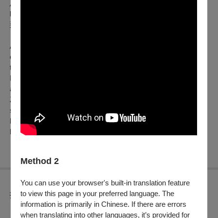
思出以低音振動來詮釋「黑洞視界」等異度空間的跨感官、跨
時代混音手法。讓觀眾「用身體來聽」的前衛設計，絕對值得
到配備高規格環繞音響的大影格再感動一回。
As Earth's environment collapses and humanity faces
extinction, retired astronaut Cooper joins a space-time mission
to secure a future for his children and humanity. Christopher
Nolan's space epic blends solid science, profound emotions,
and innovative sound design by Richard King and Hans
Zimmer. Prioritizing atmosphere over clear dialogue, it uses
sound waves to interpret phenomena like the "black hole event
horizon," delivering an immersive, multi-sensory experience
best enjoyed with surround sound.
Method 2
You can use your browser's built-in translation feature
to view this page in your preferred language. The
折扣方案
information is primarily in Chinese. If there are errors
【文化幣使用及相關活動說明】
when translating into other languages, it’s provided for